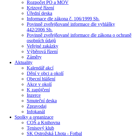
Rozpočet PO a MOV
Krizové řízení
Úřední deska
Informace dle zákona č. 106/1999 Sb.
Povinně zveřejňované informace dle vyhlášky
442/2006 Sb.
Povinně zveřejňované informace dle zákona o ochraně
osobních údajů
Veřejné zakázky
Výběrová řízení
Záměry
Aktuality
Kalendář akcí
Dění v obci a okolí
Obecní hlášení
Akce v okolí
K zapůjčení
Inzerce
Smuteční deska
Zpravodaj
Infokanál
Spolky a organizace
COŠ a Knihovna
Tenisový klub
SK Ostrožská Lhota - Fotbal