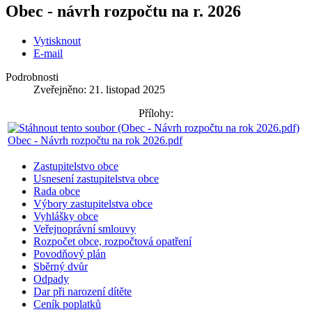
Obec - návrh rozpočtu na r. 2026
Vytisknout
E-mail
Podrobnosti
Zveřejněno: 21. listopad 2025
Přílohy:
Obec - Návrh rozpočtu na rok 2026.pdf
Zastupitelstvo obce
Usnesení zastupitelstva obce
Rada obce
Výbory zastupitelstva obce
Vyhlášky obce
Veřejnoprávní smlouvy
Rozpočet obce, rozpočtová opatření
Povodňový plán
Sběrný dvůr
Odpady
Dar při narození dítěte
Ceník poplatků