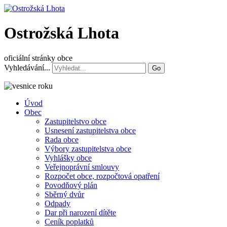
Ostrožská Lhota
oficiální stránky obce
Vyhledávání...
Go
Úvod
Obec
Zastupitelstvo obce
Usnesení zastupitelstva obce
Rada obce
Výbory zastupitelstva obce
Vyhlášky obce
Veřejnoprávní smlouvy
Rozpočet obce, rozpočtová opatření
Povodňový plán
Sběrný dvůr
Odpady
Dar při narození dítěte
Ceník poplatků