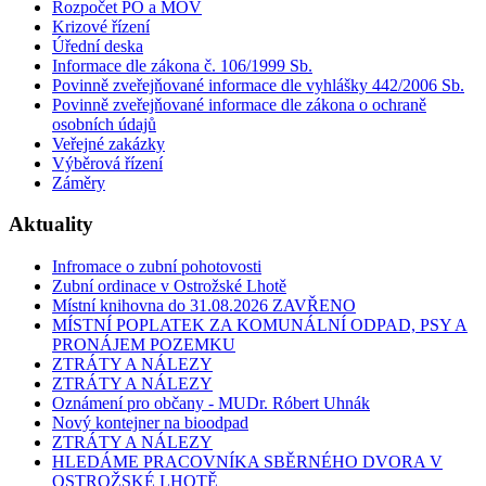
Rozpočet PO a MOV
Krizové řízení
Úřední deska
Informace dle zákona č. 106/1999 Sb.
Povinně zveřejňované informace dle vyhlášky 442/2006 Sb.
Povinně zveřejňované informace dle zákona o ochraně
osobních údajů
Veřejné zakázky
Výběrová řízení
Záměry
Aktuality
Infromace o zubní pohotovosti
Zubní ordinace v Ostrožské Lhotě
Místní knihovna do 31.08.2026 ZAVŘENO
MÍSTNÍ POPLATEK ZA KOMUNÁLNÍ ODPAD, PSY A
PRONÁJEM POZEMKU
ZTRÁTY A NÁLEZY
ZTRÁTY A NÁLEZY
Oznámení pro občany - MUDr. Róbert Uhnák
Nový kontejner na bioodpad
ZTRÁTY A NÁLEZY
HLEDÁME PRACOVNÍKA SBĚRNÉHO DVORA V
OSTROŽSKÉ LHOTĚ