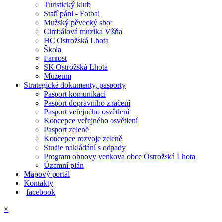
Turistický klub
Staří páni - Fotbal
Mužský pěvecký sbor
Cimbálová muzika Višňa
HC Ostrožská Lhota
Škola
Farnost
SK Ostrožská Lhota
Muzeum
Strategické dokumenty, pasporty
Pasport komunikací
Pasport dopravního značení
Pasport veřejného osvětlení
Koncepce veřejného osvětlení
Pasport zeleně
Koncepce rozvoje zeleně
Studie nakládání s odpady
Program obnovy venkova obce Ostrožská Lhota
Územní plán
Mapový portál
Kontakty
facebook
×