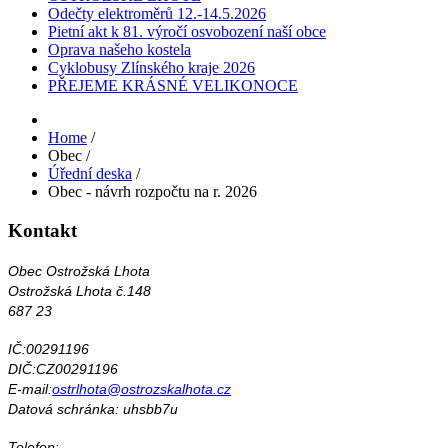
Odečty elektroměrů 12.-14.5.2026
Pietní akt k 81. výročí osvobození naší obce
Oprava našeho kostela
Cyklobusy Zlínského kraje 2026
PŘEJEME KRÁSNÉ VELIKONOCE
Home
/
Obec
/
Úřední deska
/
Obec - návrh rozpočtu na r. 2026
Kontakt
Obec Ostrožská Lhota
Ostrožská Lhota č.148
687 23
IČ:00291196
DIČ:CZ00291196
E-mail:
ostrlhota@ostrozskalhota.cz
Datová schránka: uhsbb7u
Telefon: