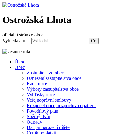
Ostrožská Lhota
oficiální stránky obce
Vyhledávání...
Go
Úvod
Obec
Zastupitelstvo obce
Usnesení zastupitelstva obce
Rada obce
Výbory zastupitelstva obce
Vyhlášky obce
Veřejnoprávní smlouvy
Rozpočet obce, rozpočtová opatření
Povodňový plán
Sběrný dvůr
Odpady
Dar při narození dítěte
Ceník poplatků