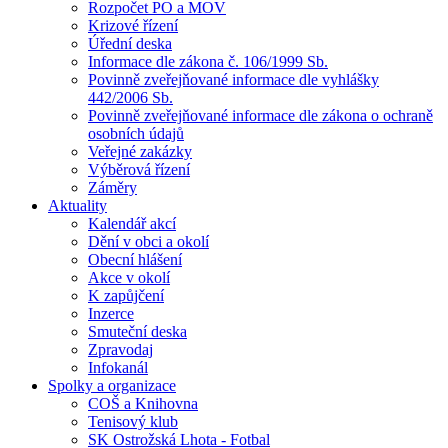
Rozpočet PO a MOV
Krizové řízení
Úřední deska
Informace dle zákona č. 106/1999 Sb.
Povinně zveřejňované informace dle vyhlášky
442/2006 Sb.
Povinně zveřejňované informace dle zákona o ochraně
osobních údajů
Veřejné zakázky
Výběrová řízení
Záměry
Aktuality
Kalendář akcí
Dění v obci a okolí
Obecní hlášení
Akce v okolí
K zapůjčení
Inzerce
Smuteční deska
Zpravodaj
Infokanál
Spolky a organizace
COŠ a Knihovna
Tenisový klub
SK Ostrožská Lhota - Fotbal