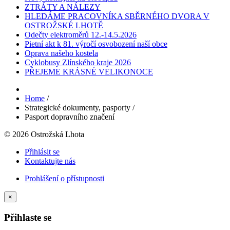
ZTRÁTY A NÁLEZY
HLEDÁME PRACOVNÍKA SBĚRNÉHO DVORA V
OSTROŽSKÉ LHOTĚ
Odečty elektroměrů 12.-14.5.2026
Pietní akt k 81. výročí osvobození naší obce
Oprava našeho kostela
Cyklobusy Zlínského kraje 2026
PŘEJEME KRÁSNÉ VELIKONOCE
Home
/
Strategické dokumenty, pasporty
/
Pasport dopravního značení
© 2026 Ostrožská Lhota
Přihlásit se
Kontaktujte nás
Prohlášení o přístupnosti
×
Přihlaste se