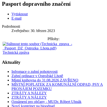
Pasport dopravního značení
Vytisknout
E-mail
Podrobnosti
Zveřejněno: 30. březen 2023
Přílohy:
Technická zpráva
Aktuality
Infromace o zubní pohotovosti
Zubní ordinace v Ostrožské Lhotě
Místní knihovna do 31.08.2026 ZAVŘENO
MÍSTNÍ POPLATEK ZA KOMUNÁLNÍ ODPAD, PSY A
PRONÁJEM POZEMKU
ZTRÁTY A NÁLEZY
ZTRÁTY A NÁLEZY
Oznámení pro občany - MUDr. Róbert Uhnák
Nový kontejner na bioodpad