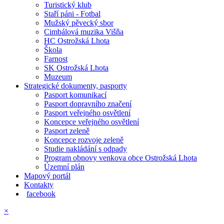
Turistický klub
Staří páni - Fotbal
Mužský pěvecký sbor
Cimbálová muzika Višňa
HC Ostrožská Lhota
Škola
Farnost
SK Ostrožská Lhota
Muzeum
Strategické dokumenty, pasporty
Pasport komunikací
Pasport dopravního značení
Pasport veřejného osvětlení
Koncepce veřejného osvětlení
Pasport zeleně
Koncepce rozvoje zeleně
Studie nakládání s odpady
Program obnovy venkova obce Ostrožská Lhota
Územní plán
Mapový portál
Kontakty
facebook
×