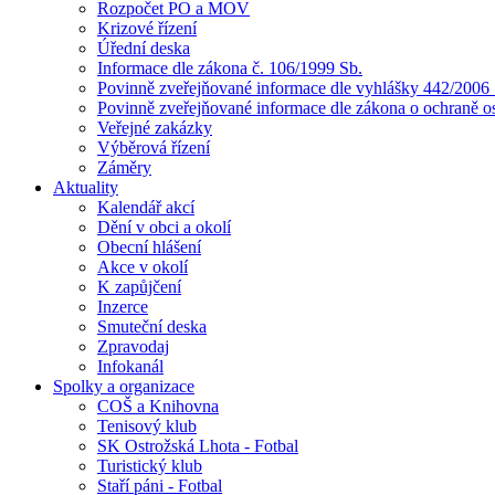
Rozpočet PO a MOV
Krizové řízení
Úřední deska
Informace dle zákona č. 106/1999 Sb.
Povinně zveřejňované informace dle vyhlášky 442/2006 
Povinně zveřejňované informace dle zákona o ochraně o
Veřejné zakázky
Výběrová řízení
Záměry
Aktuality
Kalendář akcí
Dění v obci a okolí
Obecní hlášení
Akce v okolí
K zapůjčení
Inzerce
Smuteční deska
Zpravodaj
Infokanál
Spolky a organizace
COŠ a Knihovna
Tenisový klub
SK Ostrožská Lhota - Fotbal
Turistický klub
Staří páni - Fotbal