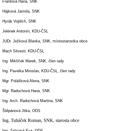
Frantová Hana, SNK
Hájková Jarmila, SNK
Hyrák Vojtěch, SNK
Jelének Antonín, KDU-ČSL
JUDr. Ježková Blanka, SNK, místostarostka obce
Mach Silvestr, KDU-ČSL
Ing. Miklíček Marek, SNK, člen rady
Ing. Pavelka Miroslav, KDU-ČSL, člen rady
Mgr. Polášková Alena, SNK
Mgr. Radochová Hana, SNK
Ing. Arch. Radochová Martina, SNK
Štěpánová Jitka, ODS
Ing. Tuháček Roman, SNK, starosta obce
Ing. Zajícová Eva, ODS