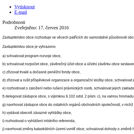
Vytisknout
E-mail
Podrobnosti
Zveřejněno: 17. červen 2016
Zastupitelstvo obce rozhoduje ve věcech patřících do samostatné působnosti obc
Zastupitelstvu obce je vyhrazeno
a) schvalovat program rozvoje obce,
b) schvalovat rozpočet obce, závěrečný účet obce a účetní závěrku obce sestav
c) zřizovat trvalé a dočasné peněžní fondy obce,
d) zřizovat a rušit příspěvkové organizace a organizační složky obce, schvalovat jej
e) rozhodovat o založení nebo rušení právnických osob, schvalovat jejich zaklada
f) delegovat zástupce obce, s výjimkou
§ 102 odst. 2
písm. c), na valnou hromadu
g) navrhovat zástupce obce do ostatních orgánů obchodních společností, v nichž 
h) vydávat obecně závazné vyhlášky obce,
i) rozhodovat o vyhlášení místního referenda,
j) navrhovat změny katastrálních území uvnitř obce, schvalovat dohody o změně h