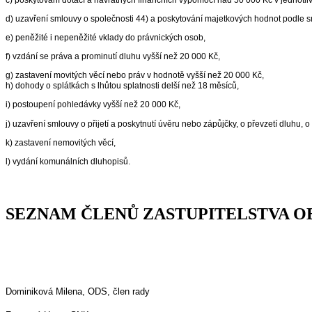
d) uzavření smlouvy o společnosti
44)
a poskytování majetkových hodnot podle s
e) peněžité i nepeněžité vklady do právnických osob,
f) vzdání se práva a prominutí dluhu vyšší než 20 000 Kč,
g) zastavení movitých věcí nebo práv v hodnotě vyšší než 20 000 Kč,
h) dohody o splátkách s lhůtou splatnosti delší než 18 měsíců,
i) postoupení pohledávky vyšší než 20 000 Kč,
j) uzavření smlouvy o přijetí a poskytnutí úvěru nebo zápůjčky, o převzetí dluhu,
k) zastavení nemovitých věcí,
l) vydání komunálních dluhopisů.
SEZNAM ČLENŮ ZASTUPITELSTVA O
Dominiková Milena, ODS, člen rady