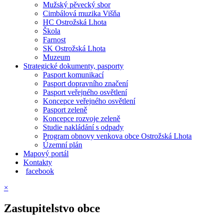
Mužský pěvecký sbor
Cimbálová muzika Višňa
HC Ostrožská Lhota
Škola
Farnost
SK Ostrožská Lhota
Muzeum
Strategické dokumenty, pasporty
Pasport komunikací
Pasport dopravního značení
Pasport veřejného osvětlení
Koncepce veřejného osvětlení
Pasport zeleně
Koncepce rozvoje zeleně
Studie nakládání s odpady
Program obnovy venkova obce Ostrožská Lhota
Územní plán
Mapový portál
Kontakty
facebook
×
Zastupitelstvo obce