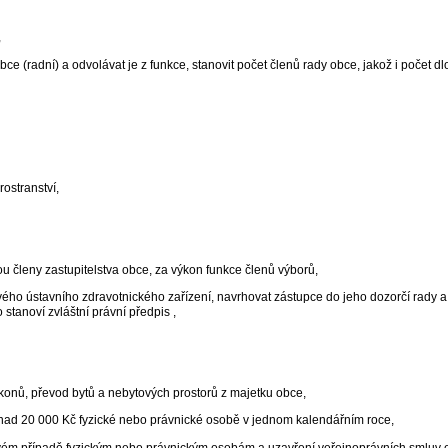
,
 obce (radní) a odvolávat je z funkce, stanovit počet členů rady obce, jakož i počet 
rostranství,
u členy zastupitelstva obce, za výkon funkce členů výborů,
kového ústavního zdravotnického zařízení, navrhovat zástupce do jeho dozorčí rady
stanoví zvláštní právní předpis ,
ákonů, převod bytů a nebytových prostorů z majetku obce,
 nad 20 000 Kč fyzické nebo právnické osobě v jednom kalendářním roce,
ivém případě fyzickým nebo právnickým osobám a uzavření veřejnoprávních smluv o 