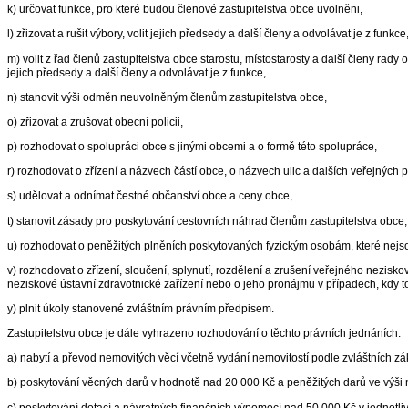
k) určovat funkce, pro které budou členové zastupitelstva obce uvolněni,
l) zřizovat a rušit výbory, volit jejich předsedy a další členy a odvolávat je z funkce
m) volit z řad členů zastupitelstva obce starostu, místostarosty a další členy rady
jejich předsedy a další členy a odvolávat je z funkce,
n) stanovit výši odměn neuvolněným členům zastupitelstva obce,
o) zřizovat a zrušovat obecní policii,
p) rozhodovat o spolupráci obce s jinými obcemi a o formě této spolupráce,
r) rozhodovat o zřízení a názvech částí obce, o názvech ulic a dalších veřejných p
s) udělovat a odnímat čestné občanství obce a ceny obce,
t) stanovit zásady pro poskytování cestovních náhrad členům zastupitelstva obce,
u) rozhodovat o peněžitých plněních poskytovaných fyzickým osobám, které nejso
v) rozhodovat o zřízení, sloučení, splynutí, rozdělení a zrušení veřejného nezis
neziskové ústavní zdravotnické zařízení nebo o jeho pronájmu v případech, kdy to 
y) plnit úkoly stanovené zvláštním právním předpisem.
Zastupitelstvu obce je dále vyhrazeno rozhodování o těchto právních jednáních:
a) nabytí a převod nemovitých věcí včetně vydání nemovitostí podle zvláštních z
b) poskytování věcných darů v hodnotě nad 20 000 Kč a peněžitých darů ve výši
c) poskytování dotací a návratných finančních výpomocí nad 50 000 Kč v jednotl