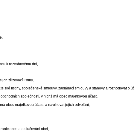
e.
enou k rozvahovému dni,
ich zřizovací listiny,
telské listiny, společenské smlouvy, zakládací smlouvy a stanovy a rozhodovat o ú
 obchodních společností, v nichž má obec majetkovou účast,
má obec majetkovou účast, a navrhovat jejich odvolání,
ranic obce a o slučování obcí,