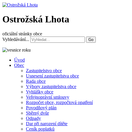
Ostrožská Lhota
oficiální stránky obce
Vyhledávání...
Go
Úvod
Obec
Zastupitelstvo obce
Usnesení zastupitelstva obce
Rada obce
Výbory zastupitelstva obce
Vyhlášky obce
Veřejnoprávní smlouvy
Rozpočet obce, rozpočtová opatření
Povodňový plán
Sběrný dvůr
Odpady
Dar při narození dítěte
Ceník poplatků