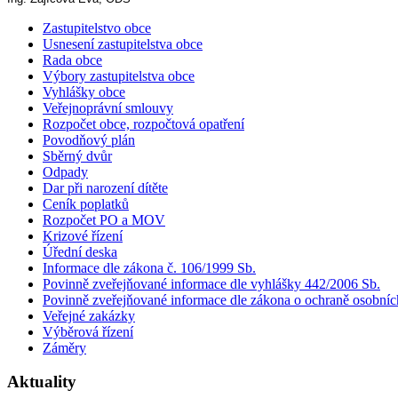
Zastupitelstvo obce
Usnesení zastupitelstva obce
Rada obce
Výbory zastupitelstva obce
Vyhlášky obce
Veřejnoprávní smlouvy
Rozpočet obce, rozpočtová opatření
Povodňový plán
Sběrný dvůr
Odpady
Dar při narození dítěte
Ceník poplatků
Rozpočet PO a MOV
Krizové řízení
Úřední deska
Informace dle zákona č. 106/1999 Sb.
Povinně zveřejňované informace dle vyhlášky 442/2006 Sb.
Povinně zveřejňované informace dle zákona o ochraně osobníc
Veřejné zakázky
Výběrová řízení
Záměry
Aktuality