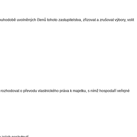
dlouhodobě uvolněných členů tohoto zastupitelstva, zřizovat a zrušovat výbory, volit
 a rozhodovat o převodu vlastnického práva k majetku, s nímž hospodaří veřejné
jejich poskytnutí,