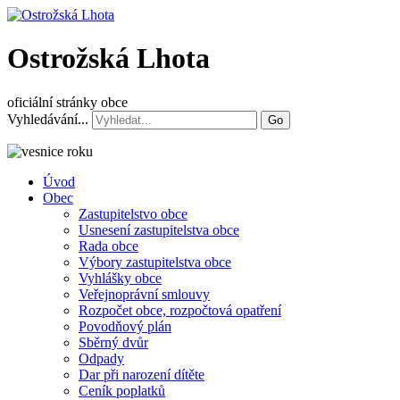
Ostrožská Lhota
oficiální stránky obce
Vyhledávání...
Go
Úvod
Obec
Zastupitelstvo obce
Usnesení zastupitelstva obce
Rada obce
Výbory zastupitelstva obce
Vyhlášky obce
Veřejnoprávní smlouvy
Rozpočet obce, rozpočtová opatření
Povodňový plán
Sběrný dvůr
Odpady
Dar při narození dítěte
Ceník poplatků