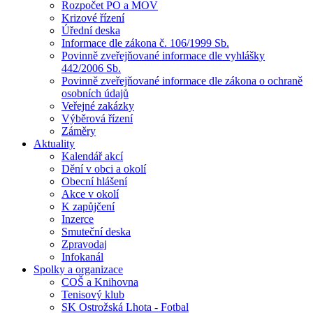
Rozpočet PO a MOV
Krizové řízení
Úřední deska
Informace dle zákona č. 106/1999 Sb.
Povinně zveřejňované informace dle vyhlášky
442/2006 Sb.
Povinně zveřejňované informace dle zákona o ochraně
osobních údajů
Veřejné zakázky
Výběrová řízení
Záměry
Aktuality
Kalendář akcí
Dění v obci a okolí
Obecní hlášení
Akce v okolí
K zapůjčení
Inzerce
Smuteční deska
Zpravodaj
Infokanál
Spolky a organizace
COŠ a Knihovna
Tenisový klub
SK Ostrožská Lhota - Fotbal