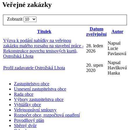
Veřejné zakázky
Zobrazit
Datum
Titulek
Autor
zveřejnění
Výzva k podání nabídky na veřejnou
Napsal
zakázku malého rozsahu na stavební práce -
28. leden
Lucie
Rekonstrukce povrchu tenisových kurtů,
2026
Pavlasová
Ostrožská Lhota
Napsal
20. srpen
Profil zadavatele Ostrožská Lhota
Havlíková
2020
Hanka
Zastupitelstvo obce
Usnesení zastupitelstva obce
Rada obce
Výbory zastupitelstva obce
Vyhlášky obce
Veřejnoprávní smlouvy
Rozpočet obce, rozpočtová opatření
Povodňový plán
Sběrný dvůr