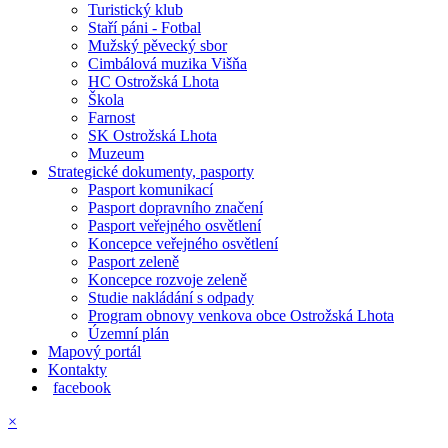
Turistický klub
Staří páni - Fotbal
Mužský pěvecký sbor
Cimbálová muzika Višňa
HC Ostrožská Lhota
Škola
Farnost
SK Ostrožská Lhota
Muzeum
Strategické dokumenty, pasporty
Pasport komunikací
Pasport dopravního značení
Pasport veřejného osvětlení
Koncepce veřejného osvětlení
Pasport zeleně
Koncepce rozvoje zeleně
Studie nakládání s odpady
Program obnovy venkova obce Ostrožská Lhota
Územní plán
Mapový portál
Kontakty
facebook
×