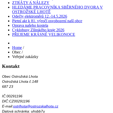
ZTRÁTY A NÁLEZY
HLEDÁME PRACOVNÍKA SBĚRNÉHO DVORA V
OSTROŽSKÉ LHOTĚ
Odečty elektroměrů 12.-14.5.2026
Pietní akt k 81. výročí osvobození naší obce
Oprava našeho kostela
Cyklobusy Zlínského kraje 2026
PŘEJEME KRÁSNÉ VELIKONOCE
Home
/
Obec
/
Veřejné zakázky
Kontakt
Obec Ostrožská Lhota
Ostrožská Lhota č.148
687 23
IČ:00291196
DIČ:CZ00291196
E-mail:
ostrlhota@ostrozskalhota.cz
Datová schránka: uhsbb7u