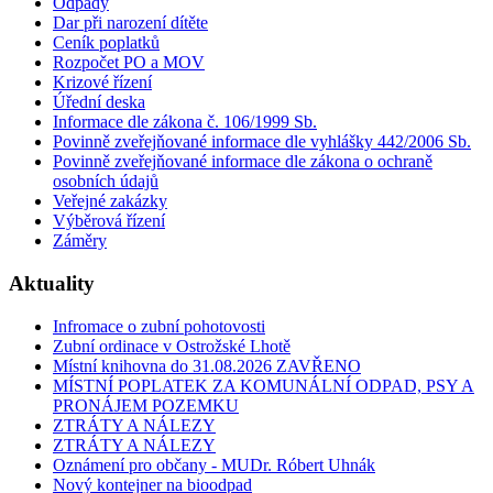
Odpady
Dar při narození dítěte
Ceník poplatků
Rozpočet PO a MOV
Krizové řízení
Úřední deska
Informace dle zákona č. 106/1999 Sb.
Povinně zveřejňované informace dle vyhlášky 442/2006 Sb.
Povinně zveřejňované informace dle zákona o ochraně
osobních údajů
Veřejné zakázky
Výběrová řízení
Záměry
Aktuality
Infromace o zubní pohotovosti
Zubní ordinace v Ostrožské Lhotě
Místní knihovna do 31.08.2026 ZAVŘENO
MÍSTNÍ POPLATEK ZA KOMUNÁLNÍ ODPAD, PSY A
PRONÁJEM POZEMKU
ZTRÁTY A NÁLEZY
ZTRÁTY A NÁLEZY
Oznámení pro občany - MUDr. Róbert Uhnák
Nový kontejner na bioodpad