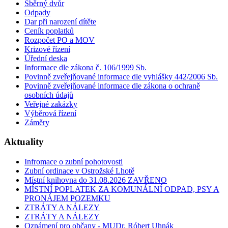
Sběrný dvůr
Odpady
Dar při narození dítěte
Ceník poplatků
Rozpočet PO a MOV
Krizové řízení
Úřední deska
Informace dle zákona č. 106/1999 Sb.
Povinně zveřejňované informace dle vyhlášky 442/2006 Sb.
Povinně zveřejňované informace dle zákona o ochraně
osobních údajů
Veřejné zakázky
Výběrová řízení
Záměry
Aktuality
Infromace o zubní pohotovosti
Zubní ordinace v Ostrožské Lhotě
Místní knihovna do 31.08.2026 ZAVŘENO
MÍSTNÍ POPLATEK ZA KOMUNÁLNÍ ODPAD, PSY A
PRONÁJEM POZEMKU
ZTRÁTY A NÁLEZY
ZTRÁTY A NÁLEZY
Oznámení pro občany - MUDr. Róbert Uhnák