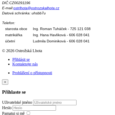
DIČ:CZ00291196
E-mail:
ostrlhota@ostrozskalhota.cz
Datová schránka: uhsbb7u
Telefon:
starosta obce
Ing. Roman Tuháček - 725 121 038
matrikářka
Ing. Hana Havlíková - 606 028 041
účetní
Ludmila Dominiková - 606 028 041
© 2026 Ostrožská Lhota
Přihlásit se
Kontaktujte nás
Prohlášení o přístupnosti
×
Přihlaste se
Uživatelské jméno
Heslo
Pamatuj si mě