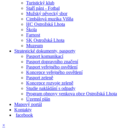
Turistický klub
Staří páni - Fotbal
Mužský pěvecký sbor
Cimbálová muzika Višňa
HC Ostrožská Lhota
Škola
Farnost
SK Ostrožská Lhota
Muzeum
Strategické dokumenty, pasporty
Pasport komunikací
Pasport dopravního značení
Pasport veřejného osvětlení
Koncepce veřejného osvětlení
Pasport zeleně
Koncepce rozvoje zeleně
Studie nakládání s odpady
Program obnovy venkova obce Ostrožská Lhota
Územní plán
Mapový portál
Kontakty
facebook
×