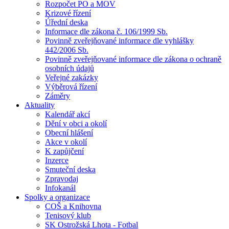
Rozpočet PO a MOV
Krizové řízení
Úřední deska
Informace dle zákona č. 106/1999 Sb.
Povinně zveřejňované informace dle vyhlášky
442/2006 Sb.
Povinně zveřejňované informace dle zákona o ochraně
osobních údajů
Veřejné zakázky
Výběrová řízení
Záměry
Aktuality
Kalendář akcí
Dění v obci a okolí
Obecní hlášení
Akce v okolí
K zapůjčení
Inzerce
Smuteční deska
Zpravodaj
Infokanál
Spolky a organizace
COŠ a Knihovna
Tenisový klub
SK Ostrožská Lhota - Fotbal