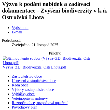
Výzva k podání nabídek a zadávací
dokumentace - Zvýšení biodiverzity v k.ú.
Ostrožská Lhota
Vytisknout
E-mail
Podrobnosti
Zveřejněno: 21. listopad 2025
Přílohy:
Výzva+ZD_Biodiverzita_Ostr Lhota.pdf
Zastupitelstvo obce
Usnesení zastupitelstva obce
Rada obce
Výbory zastupitelstva obce
Vyhlášky obce
Veřejnoprávní smlouvy
Rozpočet obce, rozpočtová opatření
Povodňový plán