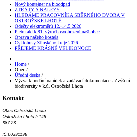
Nový kontejner na bioodpad
ZTRÁTY A NÁLEZY
HLEDÁME PRACOVNÍKA SBĚRNÉHO DVORA V
OSTROŽSKÉ LHOTĚ
Odečty elektroměrů 12.-14.5.2026
Pietní akt k 81. výročí osvobození naší obce
Oprava našeho kostela
Cyklobusy Zlínského kraje 2026
PŘEJEME KRÁSNÉ VELIKONOCE
Home
/
Obec
/
Úřední deska
/
Výzva k podání nabídek a zadávací dokumentace - Zvýšení
biodiverzity v k.ú. Ostrožská Lhota
Kontakt
Obec Ostrožská Lhota
Ostrožská Lhota č.148
687 23
IČ:00291196