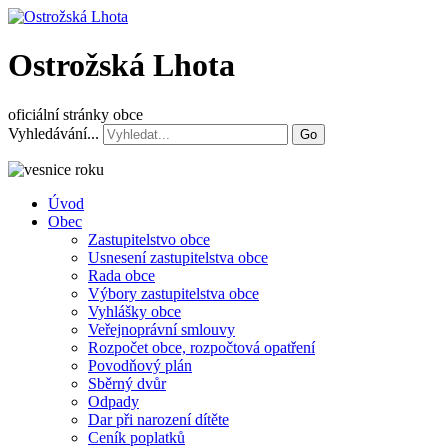
Ostrožská Lhota
oficiální stránky obce
Vyhledávání...
Go
Úvod
Obec
Zastupitelstvo obce
Usnesení zastupitelstva obce
Rada obce
Výbory zastupitelstva obce
Vyhlášky obce
Veřejnoprávní smlouvy
Rozpočet obce, rozpočtová opatření
Povodňový plán
Sběrný dvůr
Odpady
Dar při narození dítěte
Ceník poplatků