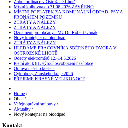
Zubní ordinace v Ostrožské Lhotě
Místní knihovna do 31.08.2026 ZAVŘENO
MÍSTNÍ POPLATEK ZA KOMUNÁLNÍ ODPAD, PSY A
PRONÁJEM POZEMKU
ZTRÁTY A NÁLEZY
ZTRÁTY A NÁLEZY
Oznámení pro občany - MUDr. Róbert Uhnák
Nový kontejner na bioodpad
ZTRÁTY A NÁLEZY
HLEDÁME PRACOVNÍKA SBĚRNÉHO DVORA V
OSTROŽSKÉ LHOTĚ
Odečty elektroměrů 12.-14.5.2026
Pietní akt k 81. výročí osvobození naší obce
Oprava našeho kostela
Cyklobusy Zlínského kraje 2026
PŘEJEME KRÁSNÉ VELIKONOCE
Home
/
Obec
/
Veřejnoprávní smlouvy
/
Aktuality
/
Nový kontejner na bioodpad
Kontakt