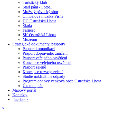
Turistický klub
Staří páni - Fotbal
Mužský pěvecký sbor
Cimbálová muzika Višňa
HC Ostrožská Lhota
Škola
Farnost
SK Ostrožská Lhota
Muzeum
Strategické dokumenty, pasporty
Pasport komunikací
Pasport dopravního značení
Pasport veřejného osvětlení
Koncepce veřejného osvětlení
Pasport zeleně
Koncepce rozvoje zeleně
Studie nakládání s odpady
Program obnovy venkova obce Ostrožská Lhota
Územní plán
Mapový portál
Kontakty
facebook
×