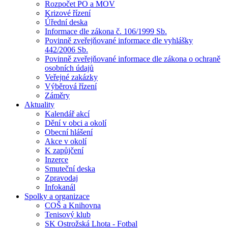
Rozpočet PO a MOV
Krizové řízení
Úřední deska
Informace dle zákona č. 106/1999 Sb.
Povinně zveřejňované informace dle vyhlášky
442/2006 Sb.
Povinně zveřejňované informace dle zákona o ochraně
osobních údajů
Veřejné zakázky
Výběrová řízení
Záměry
Aktuality
Kalendář akcí
Dění v obci a okolí
Obecní hlášení
Akce v okolí
K zapůjčení
Inzerce
Smuteční deska
Zpravodaj
Infokanál
Spolky a organizace
COŠ a Knihovna
Tenisový klub
SK Ostrožská Lhota - Fotbal