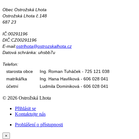
Obec Ostrožská Lhota
Ostrožská Lhota č.148
687 23
IČ:00291196
DIČ:CZ00291196
E-mail:
ostrlhota@ostrozskalhota.cz
Datová schránka: uhsbb7u
Telefon:
starosta obce
Ing. Roman Tuháček - 725 121 038
matrikářka
Ing. Hana Havlíková - 606 028 041
účetní
Ludmila Dominiková - 606 028 041
© 2026 Ostrožská Lhota
Přihlásit se
Kontaktujte nás
Prohlášení o přístupnosti
×