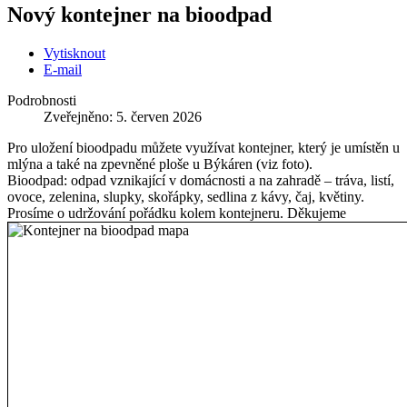
Nový kontejner na bioodpad
Vytisknout
E-mail
Podrobnosti
Zveřejněno: 5. červen 2026
Pro uložení bioodpadu můžete využívat kontejner, který je umístěn u
mlýna a také na zpevněné ploše u Býkáren (viz foto).
Bioodpad: odpad vznikající v domácnosti a na zahradě – tráva, listí,
ovoce, zelenina, slupky, skořápky, sedlina z kávy, čaj, květiny.
Prosíme o udržování pořádku kolem kontejneru. Děkujeme