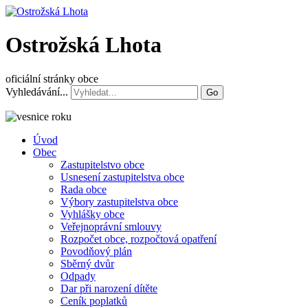
Ostrožská Lhota
oficiální stránky obce
Vyhledávání...
Go
Úvod
Obec
Zastupitelstvo obce
Usnesení zastupitelstva obce
Rada obce
Výbory zastupitelstva obce
Vyhlášky obce
Veřejnoprávní smlouvy
Rozpočet obce, rozpočtová opatření
Povodňový plán
Sběrný dvůr
Odpady
Dar při narození dítěte
Ceník poplatků