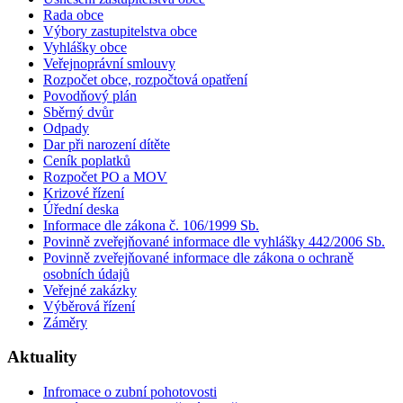
Rada obce
Výbory zastupitelstva obce
Vyhlášky obce
Veřejnoprávní smlouvy
Rozpočet obce, rozpočtová opatření
Povodňový plán
Sběrný dvůr
Odpady
Dar při narození dítěte
Ceník poplatků
Rozpočet PO a MOV
Krizové řízení
Úřední deska
Informace dle zákona č. 106/1999 Sb.
Povinně zveřejňované informace dle vyhlášky 442/2006 Sb.
Povinně zveřejňované informace dle zákona o ochraně
osobních údajů
Veřejné zakázky
Výběrová řízení
Záměry
Aktuality
Infromace o zubní pohotovosti