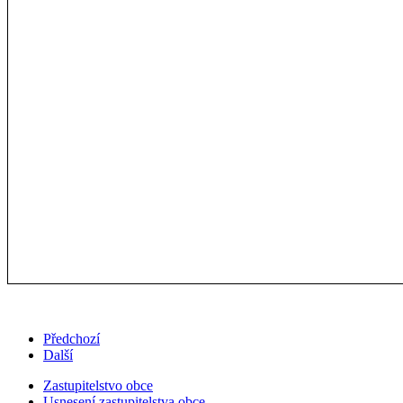
Předchozí
Další
Zastupitelstvo obce
Usnesení zastupitelstva obce