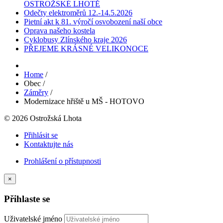
OSTROŽSKÉ LHOTĚ
Odečty elektroměrů 12.-14.5.2026
Pietní akt k 81. výročí osvobození naší obce
Oprava našeho kostela
Cyklobusy Zlínského kraje 2026
PŘEJEME KRÁSNÉ VELIKONOCE
Home
/
Obec
/
Záměry
/
Modernizace hřiště u MŠ - HOTOVO
© 2026 Ostrožská Lhota
Přihlásit se
Kontaktujte nás
Prohlášení o přístupnosti
×
Přihlaste se
Uživatelské jméno