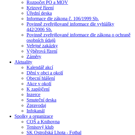
Rozpočet PO a MOV
Krizové řízení
Úřední deska
Informace dle zákona č. 106/1999 Sb.
Povinně zveřejňované informace dle vyhlášky
442/2006 Sb.
Povinně zveřejňované informace dle zákona o ochraně
osobních údajů
Veřejné zakázky
Výběrová řízení
Záměry
Aktuality
Kalendář akcí
Dění v obci a okolí
Obecní hlášení
Akce v okolí
K zapůjčení
Inzerce
Smuteční deska
Zpravodaj
Infokanál
Spolky a organizace
COŠ a Knihovna
Tenisový klub
SK Ostrožská Lhota - Fotbal