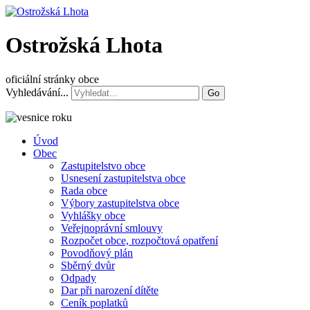
Ostrožská Lhota
oficiální stránky obce
Vyhledávání...
Go
Úvod
Obec
Zastupitelstvo obce
Usnesení zastupitelstva obce
Rada obce
Výbory zastupitelstva obce
Vyhlášky obce
Veřejnoprávní smlouvy
Rozpočet obce, rozpočtová opatření
Povodňový plán
Sběrný dvůr
Odpady
Dar při narození dítěte
Ceník poplatků