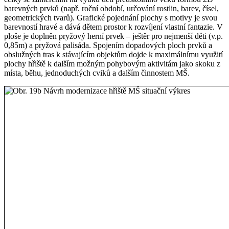
barevných prvků (např. roční období, určování rostlin, barev, čísel,
geometrických tvarů). Grafické pojednání plochy s motivy je svou
barevností hravé a dává dětem prostor k rozvíjení vlastní fantazie. V
ploše je doplněn pryžový herní prvek – ještěr pro nejmenší děti (v.p.
0,85m) a pryžová palisáda. Spojením dopadových ploch prvků a
obslužných tras k stávajícím objektům dojde k maximálnímu využití
plochy hřiště k dalším možným pohybovým aktivitám jako skoku z
místa, běhu, jednoduchých cviků a dalším činnostem MŠ.