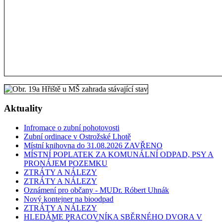
Aktuality
Infromace o zubní pohotovosti
Zubní ordinace v Ostrožské Lhotě
Místní knihovna do 31.08.2026 ZAVŘENO
MÍSTNÍ POPLATEK ZA KOMUNÁLNÍ ODPAD, PSY A
PRONÁJEM POZEMKU
ZTRÁTY A NÁLEZY
ZTRÁTY A NÁLEZY
Oznámení pro občany - MUDr. Róbert Uhnák
Nový kontejner na bioodpad
ZTRÁTY A NÁLEZY
HLEDÁME PRACOVNÍKA SBĚRNÉHO DVORA V