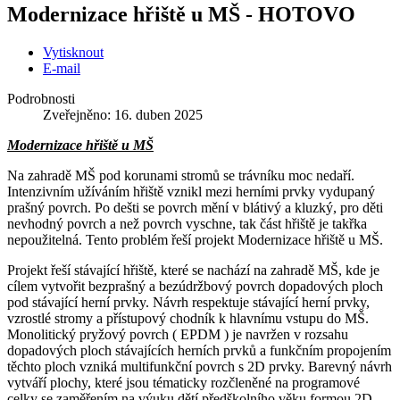
Modernizace hřiště u MŠ - HOTOVO
Vytisknout
E-mail
Podrobnosti
Zveřejněno: 16. duben 2025
Modernizace hřiště u MŠ
Na zahradě MŠ pod korunami stromů se trávníku moc nedaří.
Intenzivním užíváním hřiště vznikl mezi herními prvky vydupaný
prašný povrch. Po dešti se povrch mění v blátivý a kluzký, pro děti
nevhodný povrch a než povrch vyschne, tak část hřiště je takřka
nepoužitelná. Tento problém řeší projekt Modernizace hřiště u MŠ.
Projekt řeší stávající hřiště, které se nachází na zahradě MŠ, kde je
cílem vytvořit bezprašný a bezúdržbový povrch dopadových ploch
pod stávající herní prvky. Návrh respektuje stávající herní prvky,
vzrostlé stromy a přístupový chodník k hlavnímu vstupu do MŠ.
Monolitický pryžový povrch ( EPDM ) je navržen v rozsahu
dopadových ploch stávajících herních prvků a funkčním propojením
těchto ploch vzniká multifunkční povrch s 2D prvky. Barevný návrh
vytváří plochy, které jsou tématicky rozčleněné na programové
celky se zaměřením na výuku dětí předškolního věku formou 2D