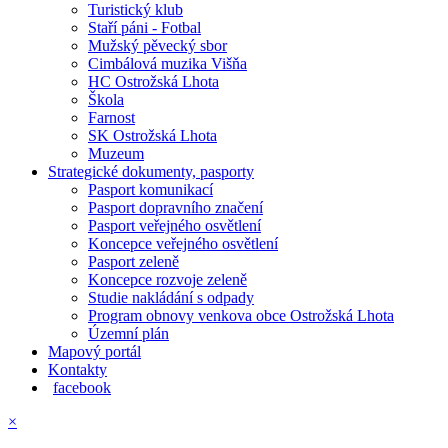
Turistický klub
Staří páni - Fotbal
Mužský pěvecký sbor
Cimbálová muzika Višňa
HC Ostrožská Lhota
Škola
Farnost
SK Ostrožská Lhota
Muzeum
Strategické dokumenty, pasporty
Pasport komunikací
Pasport dopravního značení
Pasport veřejného osvětlení
Koncepce veřejného osvětlení
Pasport zeleně
Koncepce rozvoje zeleně
Studie nakládání s odpady
Program obnovy venkova obce Ostrožská Lhota
Územní plán
Mapový portál
Kontakty
facebook
×