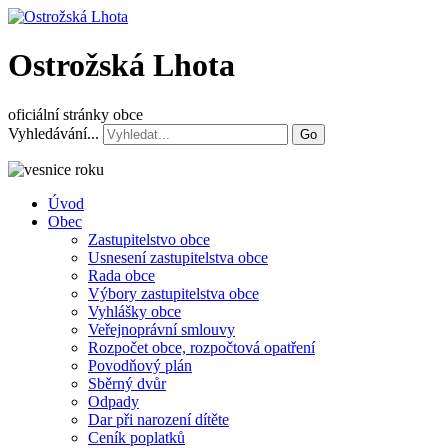
Ostrožská Lhota
oficiální stránky obce
Vyhledávání...
Go
Úvod
Obec
Zastupitelstvo obce
Usnesení zastupitelstva obce
Rada obce
Výbory zastupitelstva obce
Vyhlášky obce
Veřejnoprávní smlouvy
Rozpočet obce, rozpočtová opatření
Povodňový plán
Sběrný dvůr
Odpady
Dar při narození dítěte
Ceník poplatků