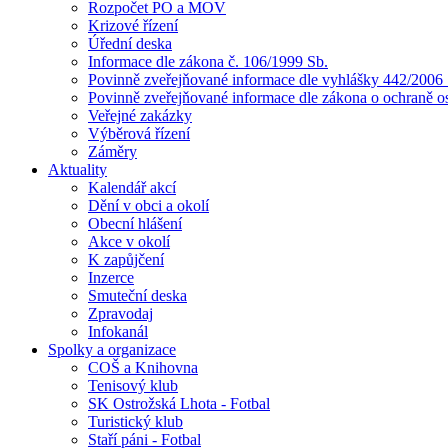
Rozpočet PO a MOV
Krizové řízení
Úřední deska
Informace dle zákona č. 106/1999 Sb.
Povinně zveřejňované informace dle vyhlášky 442/2006 
Povinně zveřejňované informace dle zákona o ochraně o
Veřejné zakázky
Výběrová řízení
Záměry
Aktuality
Kalendář akcí
Dění v obci a okolí
Obecní hlášení
Akce v okolí
K zapůjčení
Inzerce
Smuteční deska
Zpravodaj
Infokanál
Spolky a organizace
COŠ a Knihovna
Tenisový klub
SK Ostrožská Lhota - Fotbal
Turistický klub
Staří páni - Fotbal