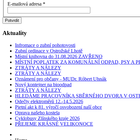
E-mailová adresa
*
Potvrdit
Aktuality
Infromace o zubní pohotovosti
Zubní ordinace v Ostrožské Lhotě
Místní knihovna do 31.08.2026 ZAVŘENO
MÍSTNÍ POPLATEK ZA KOMUNÁLNÍ ODPAD, PSY A
ZTRÁTY A NÁLEZY
ZTRÁTY A NÁLEZY
Oznámení pro občany - MUDr. Róbert Uhnák
Nový kontejner na bioodpad
ZTRÁTY A NÁLEZY
HLEDÁME PRACOVNÍKA SBĚRNÉHO DVORA V OST
Odečty elektroměrů 12.-14.5.2026
Pietní akt k 81. výročí osvobození naší obce
Oprava našeho kostela
Cyklobusy Zlínského kraje 2026
PŘEJEME KRÁSNÉ VELIKONOCE