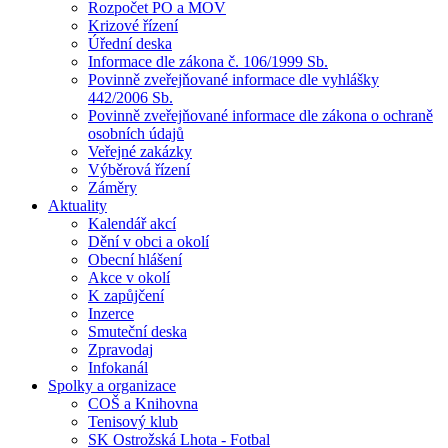
Rozpočet PO a MOV
Krizové řízení
Úřední deska
Informace dle zákona č. 106/1999 Sb.
Povinně zveřejňované informace dle vyhlášky
442/2006 Sb.
Povinně zveřejňované informace dle zákona o ochraně
osobních údajů
Veřejné zakázky
Výběrová řízení
Záměry
Aktuality
Kalendář akcí
Dění v obci a okolí
Obecní hlášení
Akce v okolí
K zapůjčení
Inzerce
Smuteční deska
Zpravodaj
Infokanál
Spolky a organizace
COŠ a Knihovna
Tenisový klub
SK Ostrožská Lhota - Fotbal