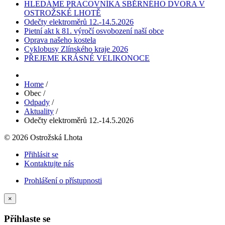
HLEDÁME PRACOVNÍKA SBĚRNÉHO DVORA V
OSTROŽSKÉ LHOTĚ
Odečty elektroměrů 12.-14.5.2026
Pietní akt k 81. výročí osvobození naší obce
Oprava našeho kostela
Cyklobusy Zlínského kraje 2026
PŘEJEME KRÁSNÉ VELIKONOCE
Home
/
Obec
/
Odpady
/
Aktuality
/
Odečty elektroměrů 12.-14.5.2026
© 2026 Ostrožská Lhota
Přihlásit se
Kontaktujte nás
Prohlášení o přístupnosti
×
Přihlaste se