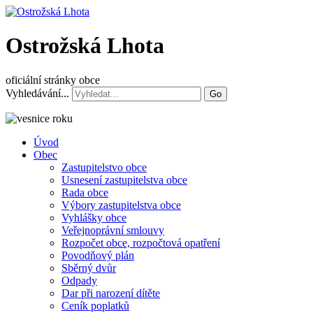
Ostrožská Lhota
oficiální stránky obce
Vyhledávání...
Go
Úvod
Obec
Zastupitelstvo obce
Usnesení zastupitelstva obce
Rada obce
Výbory zastupitelstva obce
Vyhlášky obce
Veřejnoprávní smlouvy
Rozpočet obce, rozpočtová opatření
Povodňový plán
Sběrný dvůr
Odpady
Dar při narození dítěte
Ceník poplatků