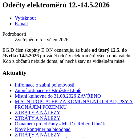
Odečty elektroměrů 12.-14.5.2026
Vytisknout
E-mail
Podrobnosti
Zveřejněno: 5. květen 2026
EG.D člen skupiny E.ON oznamuje, že bude
od úterý 12.5. do
čtvrtku 14.5.2026
provádět odečty elektroměrů všech dodavatelů.
Kdo z občanů nebude doma, ať nechá stav na viditelném místě.
Aktuality
Infromace o zubní pohotovosti
Zubní ordinace v Ostrožské Lhotě
Místní knihovna do 31.08.2026 ZAVŘENO
MÍSTNÍ POPLATEK ZA KOMUNÁLNÍ ODPAD, PSY A
PRONÁJEM POZEMKU
ZTRÁTY A NÁLEZY
ZTRÁTY A NÁLEZY
Oznámení pro občany - MUDr. Róbert Uhnák
Nový kontejner na bioodpad
ZTRÁTY A NÁLEZY