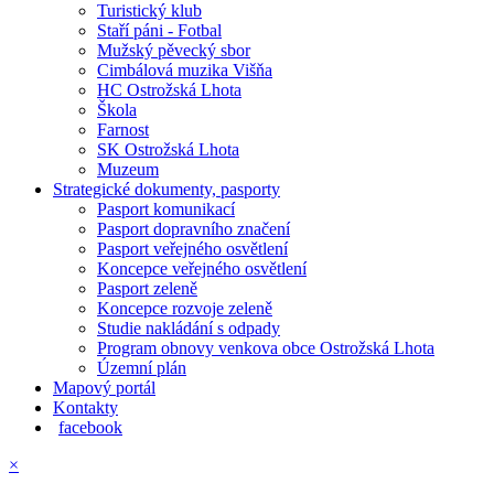
Turistický klub
Staří páni - Fotbal
Mužský pěvecký sbor
Cimbálová muzika Višňa
HC Ostrožská Lhota
Škola
Farnost
SK Ostrožská Lhota
Muzeum
Strategické dokumenty, pasporty
Pasport komunikací
Pasport dopravního značení
Pasport veřejného osvětlení
Koncepce veřejného osvětlení
Pasport zeleně
Koncepce rozvoje zeleně
Studie nakládání s odpady
Program obnovy venkova obce Ostrožská Lhota
Územní plán
Mapový portál
Kontakty
facebook
×