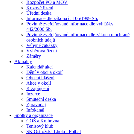
Rozpočet PO a MOV
Krizové řízení
Úřední deska
Informace dle zákona č. 106/1999 Sb.
Povinně zveřejňované informace dle vyhlášky
442/2006 Sb.
Povinně zveřejňované informace dle zákona o ochraně
osobních údajů
Veřejné zakázky
Výběrová řízení
Záměry
Aktuality
Kalendář akcí
Dění v obci a okolí
Obecní hlášení
Akce v okolí
K zapůjčení
Inzerce
Smuteční deska
Zpravodaj
Infokanál
Spolky a organizace
COŠ a Knihovna
Tenisový klub
SK Ostrožská Lhota - Fotbal