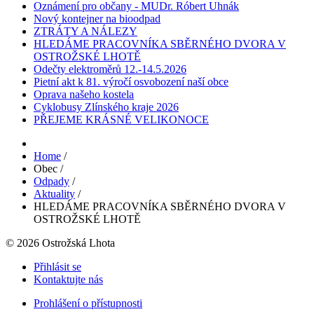
Oznámení pro občany - MUDr. Róbert Uhnák
Nový kontejner na bioodpad
ZTRÁTY A NÁLEZY
HLEDÁME PRACOVNÍKA SBĚRNÉHO DVORA V
OSTROŽSKÉ LHOTĚ
Odečty elektroměrů 12.-14.5.2026
Pietní akt k 81. výročí osvobození naší obce
Oprava našeho kostela
Cyklobusy Zlínského kraje 2026
PŘEJEME KRÁSNÉ VELIKONOCE
Home
/
Obec
/
Odpady
/
Aktuality
/
HLEDÁME PRACOVNÍKA SBĚRNÉHO DVORA V
OSTROŽSKÉ LHOTĚ
© 2026 Ostrožská Lhota
Přihlásit se
Kontaktujte nás
Prohlášení o přístupnosti