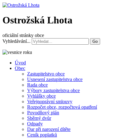
Ostrožská Lhota
oficiální stránky obce
Vyhledávání...
Go
Úvod
Obec
Zastupitelstvo obce
Usnesení zastupitelstva obce
Rada obce
Výbory zastupitelstva obce
Vyhlášky obce
Veřejnoprávní smlouvy
Rozpočet obce, rozpočtová opatření
Povodňový plán
Sběrný dvůr
Odpady
Dar při narození dítěte
Ceník poplatků