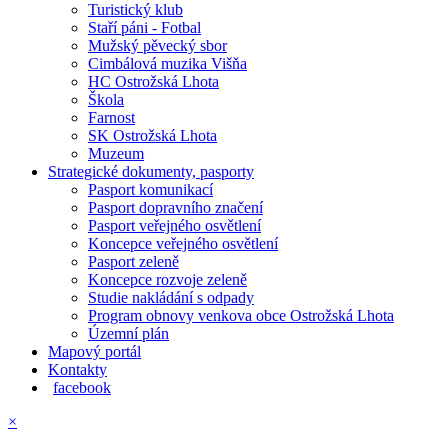
Turistický klub
Staří páni - Fotbal
Mužský pěvecký sbor
Cimbálová muzika Višňa
HC Ostrožská Lhota
Škola
Farnost
SK Ostrožská Lhota
Muzeum
Strategické dokumenty, pasporty
Pasport komunikací
Pasport dopravního značení
Pasport veřejného osvětlení
Koncepce veřejného osvětlení
Pasport zeleně
Koncepce rozvoje zeleně
Studie nakládání s odpady
Program obnovy venkova obce Ostrožská Lhota
Územní plán
Mapový portál
Kontakty
facebook
×