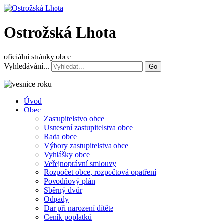
Ostrožská Lhota
oficiální stránky obce
Vyhledávání...
Go
Úvod
Obec
Zastupitelstvo obce
Usnesení zastupitelstva obce
Rada obce
Výbory zastupitelstva obce
Vyhlášky obce
Veřejnoprávní smlouvy
Rozpočet obce, rozpočtová opatření
Povodňový plán
Sběrný dvůr
Odpady
Dar při narození dítěte
Ceník poplatků