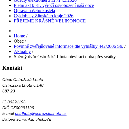
Odečty elektroměrů 12.-14.5.2026
Pietní akt k 81. výročí osvobození naší obce
Oprava našeho kostela
Cyklobusy Zlínského kraje 2026
PŘEJEME KRÁSNÉ VELIKONOCE
Home
/
Obec
/
Povinně zveřejňované informace dle vyhlášky 442/2006 Sb.
/
Aktuality
/
Sběrný dvůr Ostrožská Lhota otevírací doba přes svátky
Kontakt
Obec Ostrožská Lhota
Ostrožská Lhota č.148
687 23
IČ:00291196
DIČ:CZ00291196
E-mail:
ostrlhota@ostrozskalhota.cz
Datová schránka: uhsbb7u