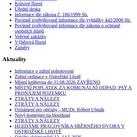
Krizové řízení
Úřední deska
Informace dle zákona č. 106/1999 Sb.
Povinně zveřejňované informace dle vyhlášky 442/2006 Sb.
Povinně zveřejňované informace dle zákona o ochraně
osobních údajů
Veřejné zakázky
Výběrová řízení
Záměry
Aktuality
Infromace o zubní pohotovosti
Zubní ordinace v Ostrožské Lhotě
Místní knihovna do 31.08.2026 ZAVŘENO
MÍSTNÍ POPLATEK ZA KOMUNÁLNÍ ODPAD, PSY A
PRONÁJEM POZEMKU
ZTRÁTY A NÁLEZY
ZTRÁTY A NÁLEZY
Oznámení pro občany - MUDr. Róbert Uhnák
Nový kontejner na bioodpad
ZTRÁTY A NÁLEZY
HLEDÁME PRACOVNÍKA SBĚRNÉHO DVORA V
OSTROŽSKÉ LHOTĚ