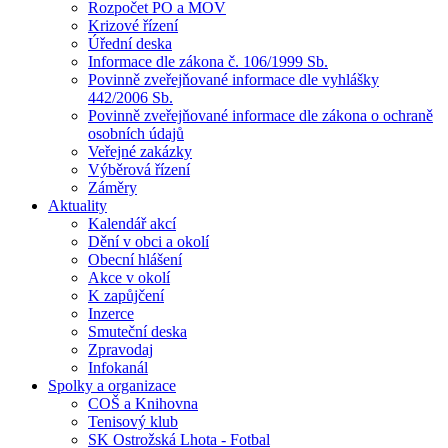
Rozpočet PO a MOV
Krizové řízení
Úřední deska
Informace dle zákona č. 106/1999 Sb.
Povinně zveřejňované informace dle vyhlášky
442/2006 Sb.
Povinně zveřejňované informace dle zákona o ochraně
osobních údajů
Veřejné zakázky
Výběrová řízení
Záměry
Aktuality
Kalendář akcí
Dění v obci a okolí
Obecní hlášení
Akce v okolí
K zapůjčení
Inzerce
Smuteční deska
Zpravodaj
Infokanál
Spolky a organizace
COŠ a Knihovna
Tenisový klub
SK Ostrožská Lhota - Fotbal