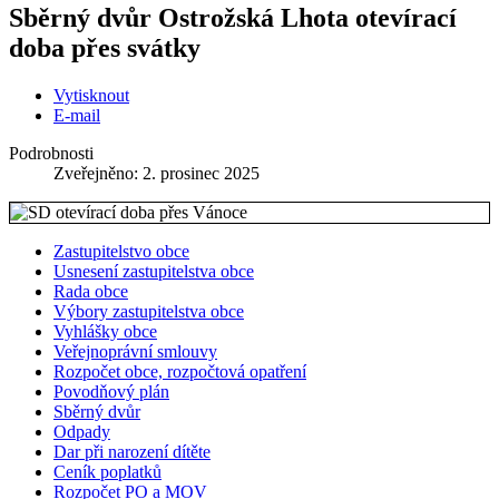
Sběrný dvůr Ostrožská Lhota otevírací
doba přes svátky
Vytisknout
E-mail
Podrobnosti
Zveřejněno: 2. prosinec 2025
Zastupitelstvo obce
Usnesení zastupitelstva obce
Rada obce
Výbory zastupitelstva obce
Vyhlášky obce
Veřejnoprávní smlouvy
Rozpočet obce, rozpočtová opatření
Povodňový plán
Sběrný dvůr
Odpady
Dar při narození dítěte
Ceník poplatků
Rozpočet PO a MOV