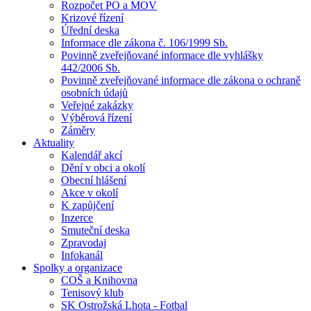
Rozpočet PO a MOV
Krizové řízení
Úřední deska
Informace dle zákona č. 106/1999 Sb.
Povinně zveřejňované informace dle vyhlášky
442/2006 Sb.
Povinně zveřejňované informace dle zákona o ochraně
osobních údajů
Veřejné zakázky
Výběrová řízení
Záměry
Aktuality
Kalendář akcí
Dění v obci a okolí
Obecní hlášení
Akce v okolí
K zapůjčení
Inzerce
Smuteční deska
Zpravodaj
Infokanál
Spolky a organizace
COŠ a Knihovna
Tenisový klub
SK Ostrožská Lhota - Fotbal