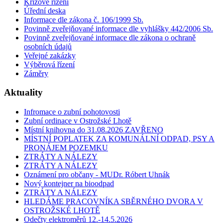
Krizové řízení
Úřední deska
Informace dle zákona č. 106/1999 Sb.
Povinně zveřejňované informace dle vyhlášky 442/2006 Sb.
Povinně zveřejňované informace dle zákona o ochraně
osobních údajů
Veřejné zakázky
Výběrová řízení
Záměry
Aktuality
Infromace o zubní pohotovosti
Zubní ordinace v Ostrožské Lhotě
Místní knihovna do 31.08.2026 ZAVŘENO
MÍSTNÍ POPLATEK ZA KOMUNÁLNÍ ODPAD, PSY A
PRONÁJEM POZEMKU
ZTRÁTY A NÁLEZY
ZTRÁTY A NÁLEZY
Oznámení pro občany - MUDr. Róbert Uhnák
Nový kontejner na bioodpad
ZTRÁTY A NÁLEZY
HLEDÁME PRACOVNÍKA SBĚRNÉHO DVORA V
OSTROŽSKÉ LHOTĚ
Odečty elektroměrů 12.-14.5.2026