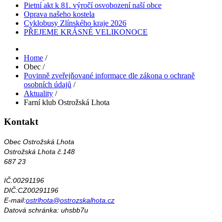
Pietní akt k 81. výročí osvobození naší obce
Oprava našeho kostela
Cyklobusy Zlínského kraje 2026
PŘEJEME KRÁSNÉ VELIKONOCE
Home
/
Obec
/
Povinně zveřejňované informace dle zákona o ochraně
osobních údajů
/
Aktuality
/
Farní klub Ostrožská Lhota
Kontakt
Obec Ostrožská Lhota
Ostrožská Lhota č.148
687 23
IČ:00291196
DIČ:CZ00291196
E-mail:
ostrlhota@ostrozskalhota.cz
Datová schránka: uhsbb7u