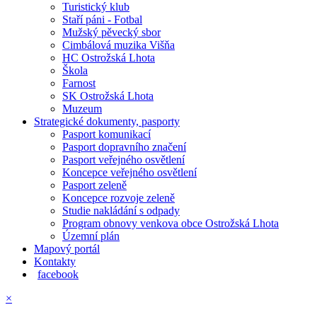
Turistický klub
Staří páni - Fotbal
Mužský pěvecký sbor
Cimbálová muzika Višňa
HC Ostrožská Lhota
Škola
Farnost
SK Ostrožská Lhota
Muzeum
Strategické dokumenty, pasporty
Pasport komunikací
Pasport dopravního značení
Pasport veřejného osvětlení
Koncepce veřejného osvětlení
Pasport zeleně
Koncepce rozvoje zeleně
Studie nakládání s odpady
Program obnovy venkova obce Ostrožská Lhota
Územní plán
Mapový portál
Kontakty
facebook
×