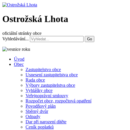
Ostrožská Lhota
oficiální stránky obce
Vyhledávání...
Go
Úvod
Obec
Zastupitelstvo obce
Usnesení zastupitelstva obce
Rada obce
Výbory zastupitelstva obce
Vyhlášky obce
Veřejnoprávní smlouvy
Rozpočet obce, rozpočtová opatření
Povodňový plán
Sběrný dvůr
Odpady
Dar při narození dítěte
Ceník poplatků