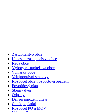
Zastupitelstvo obce
Usnesení zastupitelstva obce
Rada obce
Výbory zastupitelstva obce
Vyhlášky obce
Veřejnoprávní smlouvy
Rozpočet obce, rozpočtová opatření
Povodňový plán
Sběrný dvůr
Odpady
Dar při narození dítěte
Ceník poplatků
Rozpočet PO a MOV