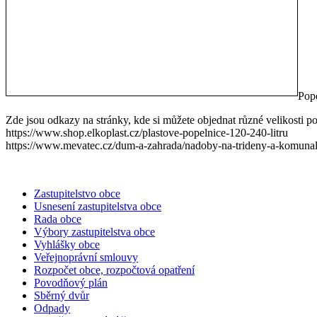
Pop
Zde jsou odkazy na stránky, kde si můžete objednat různé velikosti po
https://www.shop.elkoplast.cz/plastove-popelnice-120-240-litru
https://www.mevatec.cz/dum-a-zahrada/nadoby-na-trideny-a-komunal
Zastupitelstvo obce
Usnesení zastupitelstva obce
Rada obce
Výbory zastupitelstva obce
Vyhlášky obce
Veřejnoprávní smlouvy
Rozpočet obce, rozpočtová opatření
Povodňový plán
Sběrný dvůr
Odpady