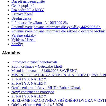
Dar při narození dítěte
Ceník poplatků
Rozpočet PO a MOV
Krizové řízení
Úřední deska
Informace dle zákona č. 106/1999 Sb.
Povinně zveřejňované informace dle vyhlášky 442/2006 Sb.
Povinně zveřejňované informace dle zákona o ochraně osobníc
Veřejné zakázky
Výběrová řízení
Záměry
Aktuality
Infromace o zubní pohotovosti
Zubní ordinace v Ostrožské Lhotě
Místní knihovna do 31.08.2026 ZAVŘENO
MÍSTNÍ POPLATEK ZA KOMUNÁLNÍ ODPAD, PSY A
ZTRÁTY A NÁLEZY
ZTRÁTY A NÁLEZY
Oznámení pro občany - MUDr. Róbert Uhnák
Nový kontejner na bioodpad
ZTRÁTY A NÁLEZY
HLEDÁME PRACOVNÍKA SBĚRNÉHO DVORA V OST
Odečty elektroměrů 12.-14.5.2026