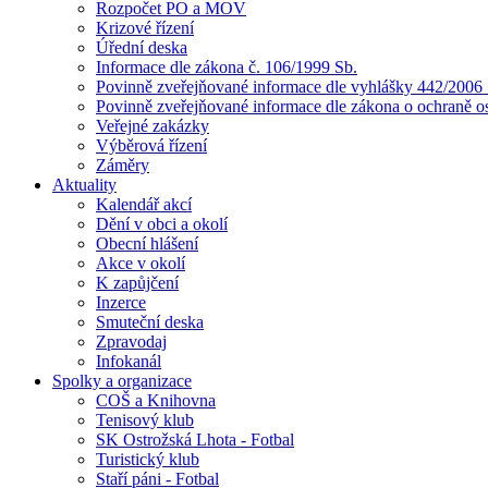
Rozpočet PO a MOV
Krizové řízení
Úřední deska
Informace dle zákona č. 106/1999 Sb.
Povinně zveřejňované informace dle vyhlášky 442/2006 
Povinně zveřejňované informace dle zákona o ochraně o
Veřejné zakázky
Výběrová řízení
Záměry
Aktuality
Kalendář akcí
Dění v obci a okolí
Obecní hlášení
Akce v okolí
K zapůjčení
Inzerce
Smuteční deska
Zpravodaj
Infokanál
Spolky a organizace
COŠ a Knihovna
Tenisový klub
SK Ostrožská Lhota - Fotbal
Turistický klub
Staří páni - Fotbal