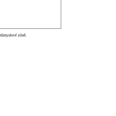
růmyslové zóně.