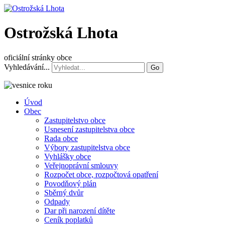
Ostrožská Lhota
oficiální stránky obce
Vyhledávání...
Go
Úvod
Obec
Zastupitelstvo obce
Usnesení zastupitelstva obce
Rada obce
Výbory zastupitelstva obce
Vyhlášky obce
Veřejnoprávní smlouvy
Rozpočet obce, rozpočtová opatření
Povodňový plán
Sběrný dvůr
Odpady
Dar při narození dítěte
Ceník poplatků