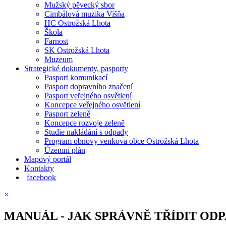
Mužský pěvecký sbor
Cimbálová muzika Višňa
HC Ostrožská Lhota
Škola
Farnost
SK Ostrožská Lhota
Muzeum
Strategické dokumenty, pasporty
Pasport komunikací
Pasport dopravního značení
Pasport veřejného osvětlení
Koncepce veřejného osvětlení
Pasport zeleně
Koncepce rozvoje zeleně
Studie nakládání s odpady
Program obnovy venkova obce Ostrožská Lhota
Územní plán
Mapový portál
Kontakty
facebook
×
MANUÁL - JAK SPRÁVNĚ TŘÍDIT OD