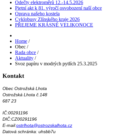
Odečty elektroměrů 12.-14.5.2026
Pietní akt k 81. výročí osvobození naší obce
Oprava našeho kostela
Cyklobusy Zlínského kraje 2026
PŘEJEME KRÁSNÉ VELIKONOCE
Home
/
Obec
/
Rada obce
/
Aktuality
/
Svoz papíru v modrých pytlích 25.3.2025
Kontakt
Obec Ostrožská Lhota
Ostrožská Lhota č.148
687 23
IČ:00291196
DIČ:CZ00291196
E-mail:
ostrlhota@ostrozskalhota.cz
Datová schránka: uhsbb7u