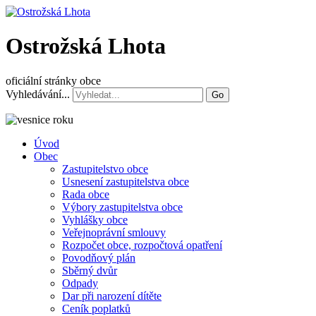
Ostrožská Lhota
oficiální stránky obce
Vyhledávání...
Go
Úvod
Obec
Zastupitelstvo obce
Usnesení zastupitelstva obce
Rada obce
Výbory zastupitelstva obce
Vyhlášky obce
Veřejnoprávní smlouvy
Rozpočet obce, rozpočtová opatření
Povodňový plán
Sběrný dvůr
Odpady
Dar při narození dítěte
Ceník poplatků