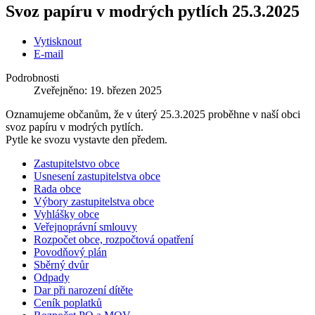
Svoz papíru v modrých pytlích 25.3.2025
Vytisknout
E-mail
Podrobnosti
Zveřejněno: 19. březen 2025
Oznamujeme občanům, že v úterý 25.3.2025 proběhne v naší obci
svoz papíru v modrých pytlích.
Pytle ke svozu vystavte den předem.
Zastupitelstvo obce
Usnesení zastupitelstva obce
Rada obce
Výbory zastupitelstva obce
Vyhlášky obce
Veřejnoprávní smlouvy
Rozpočet obce, rozpočtová opatření
Povodňový plán
Sběrný dvůr
Odpady
Dar při narození dítěte
Ceník poplatků