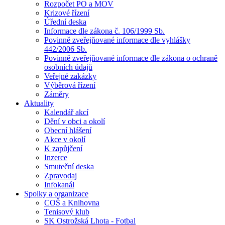
Rozpočet PO a MOV
Krizové řízení
Úřední deska
Informace dle zákona č. 106/1999 Sb.
Povinně zveřejňované informace dle vyhlášky
442/2006 Sb.
Povinně zveřejňované informace dle zákona o ochraně
osobních údajů
Veřejné zakázky
Výběrová řízení
Záměry
Aktuality
Kalendář akcí
Dění v obci a okolí
Obecní hlášení
Akce v okolí
K zapůjčení
Inzerce
Smuteční deska
Zpravodaj
Infokanál
Spolky a organizace
COŠ a Knihovna
Tenisový klub
SK Ostrožská Lhota - Fotbal