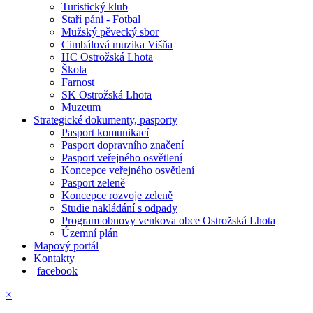
Turistický klub
Staří páni - Fotbal
Mužský pěvecký sbor
Cimbálová muzika Višňa
HC Ostrožská Lhota
Škola
Farnost
SK Ostrožská Lhota
Muzeum
Strategické dokumenty, pasporty
Pasport komunikací
Pasport dopravního značení
Pasport veřejného osvětlení
Koncepce veřejného osvětlení
Pasport zeleně
Koncepce rozvoje zeleně
Studie nakládání s odpady
Program obnovy venkova obce Ostrožská Lhota
Územní plán
Mapový portál
Kontakty
facebook
×