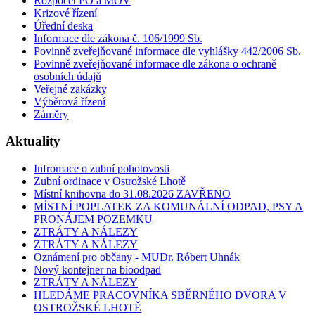
Rozpočet PO a MOV
Krizové řízení
Úřední deska
Informace dle zákona č. 106/1999 Sb.
Povinně zveřejňované informace dle vyhlášky 442/2006 Sb.
Povinně zveřejňované informace dle zákona o ochraně
osobních údajů
Veřejné zakázky
Výběrová řízení
Záměry
Aktuality
Infromace o zubní pohotovosti
Zubní ordinace v Ostrožské Lhotě
Místní knihovna do 31.08.2026 ZAVŘENO
MÍSTNÍ POPLATEK ZA KOMUNÁLNÍ ODPAD, PSY A
PRONÁJEM POZEMKU
ZTRÁTY A NÁLEZY
ZTRÁTY A NÁLEZY
Oznámení pro občany - MUDr. Róbert Uhnák
Nový kontejner na bioodpad
ZTRÁTY A NÁLEZY
HLEDÁME PRACOVNÍKA SBĚRNÉHO DVORA V
OSTROŽSKÉ LHOTĚ