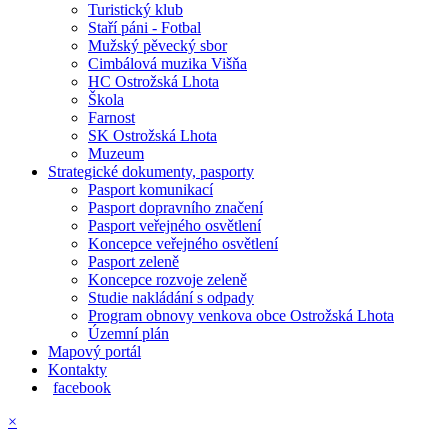
Turistický klub
Staří páni - Fotbal
Mužský pěvecký sbor
Cimbálová muzika Višňa
HC Ostrožská Lhota
Škola
Farnost
SK Ostrožská Lhota
Muzeum
Strategické dokumenty, pasporty
Pasport komunikací
Pasport dopravního značení
Pasport veřejného osvětlení
Koncepce veřejného osvětlení
Pasport zeleně
Koncepce rozvoje zeleně
Studie nakládání s odpady
Program obnovy venkova obce Ostrožská Lhota
Územní plán
Mapový portál
Kontakty
facebook
×