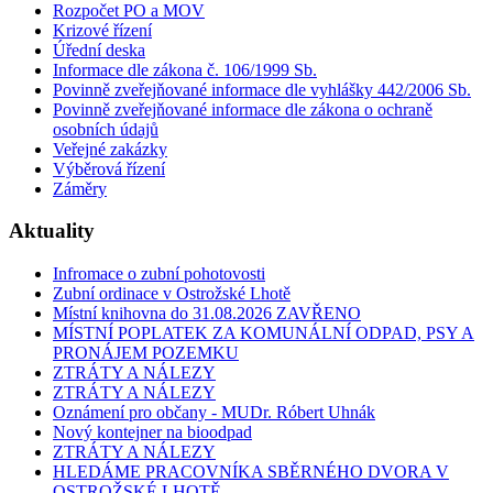
Rozpočet PO a MOV
Krizové řízení
Úřední deska
Informace dle zákona č. 106/1999 Sb.
Povinně zveřejňované informace dle vyhlášky 442/2006 Sb.
Povinně zveřejňované informace dle zákona o ochraně
osobních údajů
Veřejné zakázky
Výběrová řízení
Záměry
Aktuality
Infromace o zubní pohotovosti
Zubní ordinace v Ostrožské Lhotě
Místní knihovna do 31.08.2026 ZAVŘENO
MÍSTNÍ POPLATEK ZA KOMUNÁLNÍ ODPAD, PSY A
PRONÁJEM POZEMKU
ZTRÁTY A NÁLEZY
ZTRÁTY A NÁLEZY
Oznámení pro občany - MUDr. Róbert Uhnák
Nový kontejner na bioodpad
ZTRÁTY A NÁLEZY
HLEDÁME PRACOVNÍKA SBĚRNÉHO DVORA V
OSTROŽSKÉ LHOTĚ