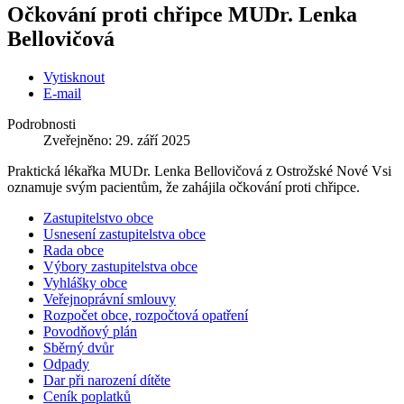
Očkování proti chřipce MUDr. Lenka
Bellovičová
Vytisknout
E-mail
Podrobnosti
Zveřejněno: 29. září 2025
Praktická lékařka MUDr. Lenka Bellovičová z Ostrožské Nové Vsi
oznamuje svým pacientům, že zahájila očkování proti chřipce.
Zastupitelstvo obce
Usnesení zastupitelstva obce
Rada obce
Výbory zastupitelstva obce
Vyhlášky obce
Veřejnoprávní smlouvy
Rozpočet obce, rozpočtová opatření
Povodňový plán
Sběrný dvůr
Odpady
Dar při narození dítěte
Ceník poplatků