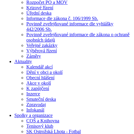
Rozpočet PO a MOV
Krizové řízení
Úřední deska
Informace dle zákona č. 106/1999 Sb.
Povinně zveřejňované informace dle vyhlášky
442/2006 Sb.
Povinně zveřejňované informace dle zákona o ochraně
osobních údajů
Veřejné zakázky
Výběrová řízení
Záměry
Aktuality
Kalendář akcí
Dění v obci a okolí
Obecní hlášení
Akce v okolí
K zapůjčení
Inzerce
Smuteční deska
Zpravodaj
Infokanál
Spolky a organizace
COŠ a Knihovna
Tenisový klub
SK Ostrožská Lhota - Fotbal