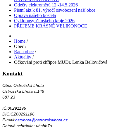
Odečty elektroměrů 12.-14.5.2026
Pietní akt k 81. výročí osvobození naší obce
Oprava našeho kostela
Cyklobusy Zlínského kraje 2026
PŘEJEME KRÁSNÉ VELIKONOCE
Home
/
Obec
/
Rada obce
/
Aktuality
/
Očkování proti chřipce MUDr. Lenka Bellovičová
Kontakt
Obec Ostrožská Lhota
Ostrožská Lhota č.148
687 23
IČ:00291196
DIČ:CZ00291196
E-mail:
ostrlhota@ostrozskalhota.cz
Datová schránka: uhsbb7u