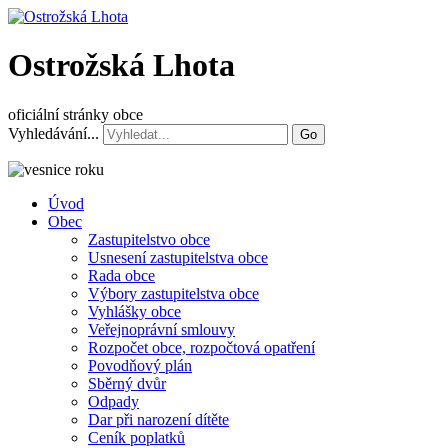
Ostrožská Lhota
oficiální stránky obce
Vyhledávání...
Go
Úvod
Obec
Zastupitelstvo obce
Usnesení zastupitelstva obce
Rada obce
Výbory zastupitelstva obce
Vyhlášky obce
Veřejnoprávní smlouvy
Rozpočet obce, rozpočtová opatření
Povodňový plán
Sběrný dvůr
Odpady
Dar při narození dítěte
Ceník poplatků