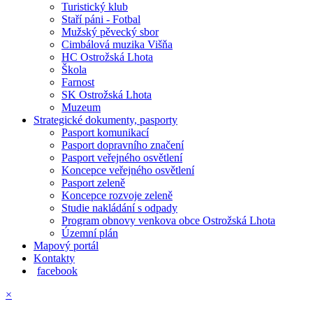
Turistický klub
Staří páni - Fotbal
Mužský pěvecký sbor
Cimbálová muzika Višňa
HC Ostrožská Lhota
Škola
Farnost
SK Ostrožská Lhota
Muzeum
Strategické dokumenty, pasporty
Pasport komunikací
Pasport dopravního značení
Pasport veřejného osvětlení
Koncepce veřejného osvětlení
Pasport zeleně
Koncepce rozvoje zeleně
Studie nakládání s odpady
Program obnovy venkova obce Ostrožská Lhota
Územní plán
Mapový portál
Kontakty
facebook
×