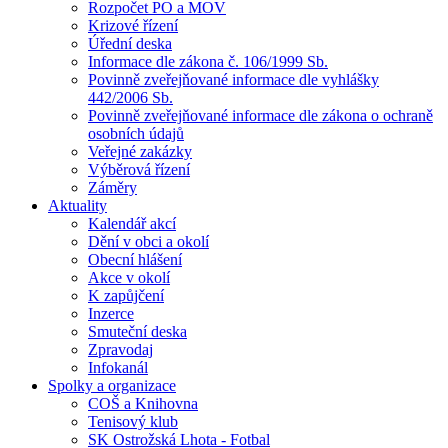
Rozpočet PO a MOV
Krizové řízení
Úřední deska
Informace dle zákona č. 106/1999 Sb.
Povinně zveřejňované informace dle vyhlášky
442/2006 Sb.
Povinně zveřejňované informace dle zákona o ochraně
osobních údajů
Veřejné zakázky
Výběrová řízení
Záměry
Aktuality
Kalendář akcí
Dění v obci a okolí
Obecní hlášení
Akce v okolí
K zapůjčení
Inzerce
Smuteční deska
Zpravodaj
Infokanál
Spolky a organizace
COŠ a Knihovna
Tenisový klub
SK Ostrožská Lhota - Fotbal