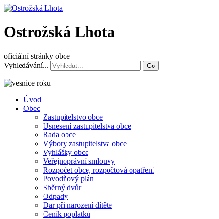
Ostrožská Lhota
oficiální stránky obce
Vyhledávání...
Go
Úvod
Obec
Zastupitelstvo obce
Usnesení zastupitelstva obce
Rada obce
Výbory zastupitelstva obce
Vyhlášky obce
Veřejnoprávní smlouvy
Rozpočet obce, rozpočtová opatření
Povodňový plán
Sběrný dvůr
Odpady
Dar při narození dítěte
Ceník poplatků