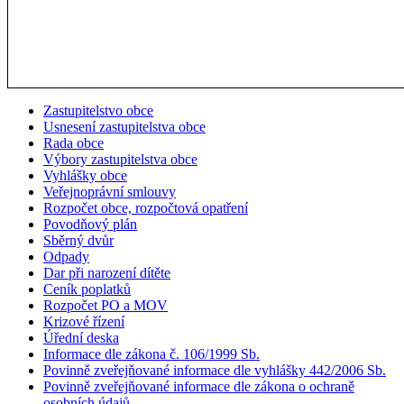
Zastupitelstvo obce
Usnesení zastupitelstva obce
Rada obce
Výbory zastupitelstva obce
Vyhlášky obce
Veřejnoprávní smlouvy
Rozpočet obce, rozpočtová opatření
Povodňový plán
Sběrný dvůr
Odpady
Dar při narození dítěte
Ceník poplatků
Rozpočet PO a MOV
Krizové řízení
Úřední deska
Informace dle zákona č. 106/1999 Sb.
Povinně zveřejňované informace dle vyhlášky 442/2006 Sb.
Povinně zveřejňované informace dle zákona o ochraně
osobních údajů