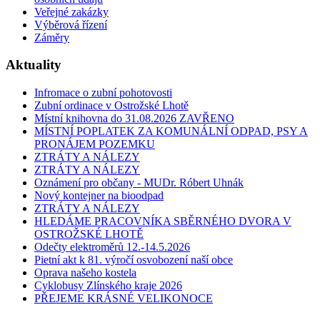
Veřejné zakázky
Výběrová řízení
Záměry
Aktuality
Infromace o zubní pohotovosti
Zubní ordinace v Ostrožské Lhotě
Místní knihovna do 31.08.2026 ZAVŘENO
MÍSTNÍ POPLATEK ZA KOMUNÁLNÍ ODPAD, PSY A
PRONÁJEM POZEMKU
ZTRÁTY A NÁLEZY
ZTRÁTY A NÁLEZY
Oznámení pro občany - MUDr. Róbert Uhnák
Nový kontejner na bioodpad
ZTRÁTY A NÁLEZY
HLEDÁME PRACOVNÍKA SBĚRNÉHO DVORA V
OSTROŽSKÉ LHOTĚ
Odečty elektroměrů 12.-14.5.2026
Pietní akt k 81. výročí osvobození naší obce
Oprava našeho kostela
Cyklobusy Zlínského kraje 2026
PŘEJEME KRÁSNÉ VELIKONOCE