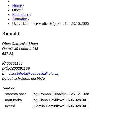
Home
/
Obec
/
Rada obce
/
Aktuality
/
Uzavírka silnice v ulici Hájek - 21. - 23.10.2025
Kontakt
Obec Ostrožská Lhota
Ostrožská Lhota č.148
687 23
IČ:00291196
DIČ:CZ00291196
E-mail:
ostrlhota@ostrozskalhota.cz
Datová schránka: uhsbb7u
Telefon:
starosta obce
Ing. Roman Tuháček - 725 121 038
matrikářka
Ing. Hana Havlíková - 606 028 041
účetní
Ludmila Dominiková - 606 028 041