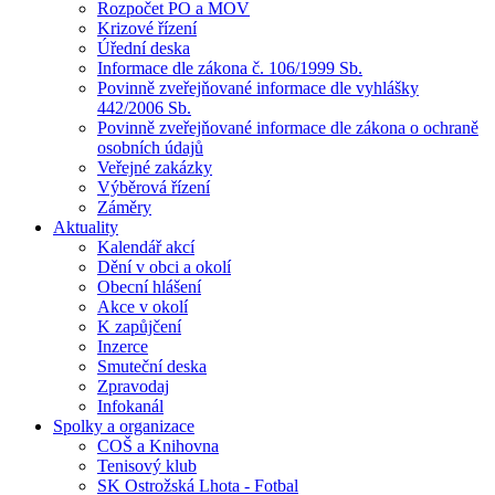
Rozpočet PO a MOV
Krizové řízení
Úřední deska
Informace dle zákona č. 106/1999 Sb.
Povinně zveřejňované informace dle vyhlášky
442/2006 Sb.
Povinně zveřejňované informace dle zákona o ochraně
osobních údajů
Veřejné zakázky
Výběrová řízení
Záměry
Aktuality
Kalendář akcí
Dění v obci a okolí
Obecní hlášení
Akce v okolí
K zapůjčení
Inzerce
Smuteční deska
Zpravodaj
Infokanál
Spolky a organizace
COŠ a Knihovna
Tenisový klub
SK Ostrožská Lhota - Fotbal