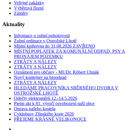
Veřejné zakázky
Výběrová řízení
Záměry
Aktuality
Infromace o zubní pohotovosti
Zubní ordinace v Ostrožské Lhotě
Místní knihovna do 31.08.2026 ZAVŘENO
MÍSTNÍ POPLATEK ZA KOMUNÁLNÍ ODPAD, PSY A
PRONÁJEM POZEMKU
ZTRÁTY A NÁLEZY
ZTRÁTY A NÁLEZY
Oznámení pro občany - MUDr. Róbert Uhnák
Nový kontejner na bioodpad
ZTRÁTY A NÁLEZY
HLEDÁME PRACOVNÍKA SBĚRNÉHO DVORA V
OSTROŽSKÉ LHOTĚ
Odečty elektroměrů 12.-14.5.2026
Pietní akt k 81. výročí osvobození naší obce
Oprava našeho kostela
Cyklobusy Zlínského kraje 2026
PŘEJEME KRÁSNÉ VELIKONOCE