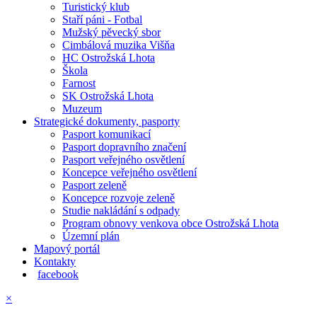
Turistický klub
Staří páni - Fotbal
Mužský pěvecký sbor
Cimbálová muzika Višňa
HC Ostrožská Lhota
Škola
Farnost
SK Ostrožská Lhota
Muzeum
Strategické dokumenty, pasporty
Pasport komunikací
Pasport dopravního značení
Pasport veřejného osvětlení
Koncepce veřejného osvětlení
Pasport zeleně
Koncepce rozvoje zeleně
Studie nakládání s odpady
Program obnovy venkova obce Ostrožská Lhota
Územní plán
Mapový portál
Kontakty
facebook
×