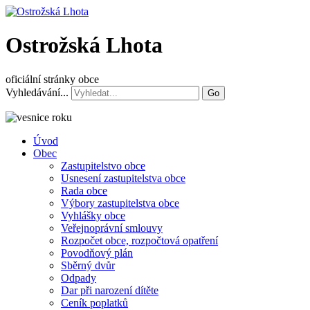
Ostrožská Lhota
oficiální stránky obce
Vyhledávání...
Go
Úvod
Obec
Zastupitelstvo obce
Usnesení zastupitelstva obce
Rada obce
Výbory zastupitelstva obce
Vyhlášky obce
Veřejnoprávní smlouvy
Rozpočet obce, rozpočtová opatření
Povodňový plán
Sběrný dvůr
Odpady
Dar při narození dítěte
Ceník poplatků