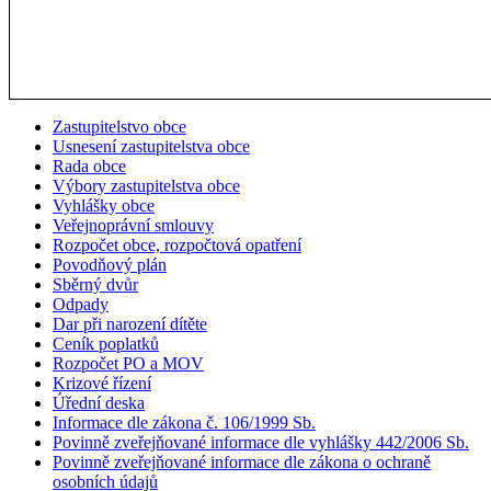
Zastupitelstvo obce
Usnesení zastupitelstva obce
Rada obce
Výbory zastupitelstva obce
Vyhlášky obce
Veřejnoprávní smlouvy
Rozpočet obce, rozpočtová opatření
Povodňový plán
Sběrný dvůr
Odpady
Dar při narození dítěte
Ceník poplatků
Rozpočet PO a MOV
Krizové řízení
Úřední deska
Informace dle zákona č. 106/1999 Sb.
Povinně zveřejňované informace dle vyhlášky 442/2006 Sb.
Povinně zveřejňované informace dle zákona o ochraně
osobních údajů