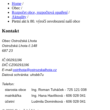
Home
/
Obec
/
Rozpočet obce, rozpočtová opatření
/
Aktuality
/
Pietní akt k 80. výročí osvobození naší obce
Kontakt
Obec Ostrožská Lhota
Ostrožská Lhota č.148
687 23
IČ:00291196
DIČ:CZ00291196
E-mail:
ostrlhota@ostrozskalhota.cz
Datová schránka: uhsbb7u
Telefon:
starosta obce
Ing. Roman Tuháček - 725 121 038
matrikářka
Ing. Hana Havlíková - 606 028 041
účetní
Ludmila Dominiková - 606 028 041