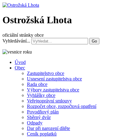
Ostrožská Lhota
oficiální stránky obce
Vyhledávání...
Go
Úvod
Obec
Zastupitelstvo obce
Usnesení zastupitelstva obce
Rada obce
Výbory zastupitelstva obce
Vyhlášky obce
Veřejnoprávní smlouvy
Rozpočet obce, rozpočtová opatření
Povodňový plán
Sběrný dvůr
Odpady
Dar při narození dítěte
Ceník poplatků