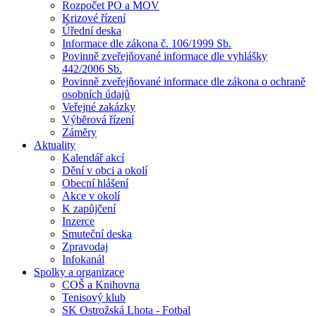
Rozpočet PO a MOV
Krizové řízení
Úřední deska
Informace dle zákona č. 106/1999 Sb.
Povinně zveřejňované informace dle vyhlášky
442/2006 Sb.
Povinně zveřejňované informace dle zákona o ochraně
osobních údajů
Veřejné zakázky
Výběrová řízení
Záměry
Aktuality
Kalendář akcí
Dění v obci a okolí
Obecní hlášení
Akce v okolí
K zapůjčení
Inzerce
Smuteční deska
Zpravodaj
Infokanál
Spolky a organizace
COŠ a Knihovna
Tenisový klub
SK Ostrožská Lhota - Fotbal