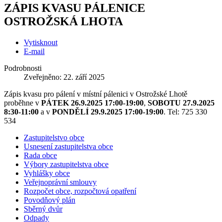
ZÁPIS KVASU PÁLENICE
OSTROŽSKÁ LHOTA
Vytisknout
E-mail
Podrobnosti
Zveřejněno: 22. září 2025
Zápis kvasu pro
pálení v místní pálenici v Ostrožské Lhotě
proběhne v
PÁTEK 26.9.2025 17:00-19:00
,
SOBOTU 27.9.2025
8:30-11:00
a v
PONDĚLÍ 29.9.2025 17:00-19:00
.
Tel: 725 330
534
Zastupitelstvo obce
Usnesení zastupitelstva obce
Rada obce
Výbory zastupitelstva obce
Vyhlášky obce
Veřejnoprávní smlouvy
Rozpočet obce, rozpočtová opatření
Povodňový plán
Sběrný dvůr
Odpady