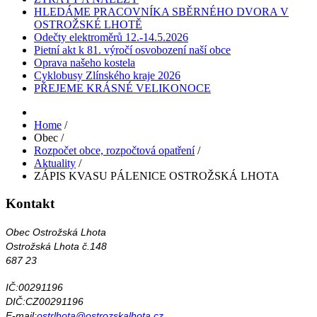
HLEDÁME PRACOVNÍKA SBĚRNÉHO DVORA V
OSTROŽSKÉ LHOTĚ
Odečty elektroměrů 12.-14.5.2026
Pietní akt k 81. výročí osvobození naší obce
Oprava našeho kostela
Cyklobusy Zlínského kraje 2026
PŘEJEME KRÁSNÉ VELIKONOCE
Home
/
Obec
/
Rozpočet obce, rozpočtová opatření
/
Aktuality
/
ZÁPIS KVASU PÁLENICE OSTROŽSKÁ LHOTA
Kontakt
Obec Ostrožská Lhota
Ostrožská Lhota č.148
687 23
IČ:00291196
DIČ:CZ00291196
E-mail:
ostrlhota@ostrozskalhota.cz