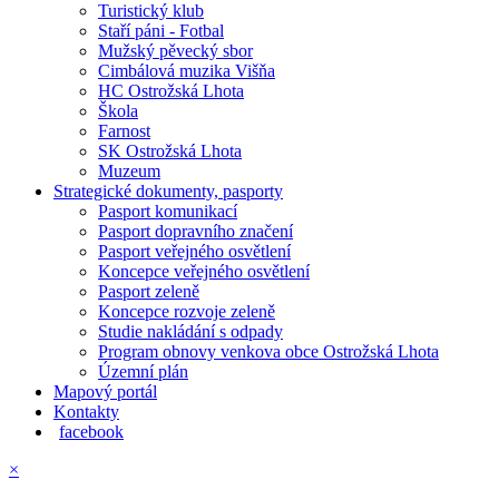
Turistický klub
Staří páni - Fotbal
Mužský pěvecký sbor
Cimbálová muzika Višňa
HC Ostrožská Lhota
Škola
Farnost
SK Ostrožská Lhota
Muzeum
Strategické dokumenty, pasporty
Pasport komunikací
Pasport dopravního značení
Pasport veřejného osvětlení
Koncepce veřejného osvětlení
Pasport zeleně
Koncepce rozvoje zeleně
Studie nakládání s odpady
Program obnovy venkova obce Ostrožská Lhota
Územní plán
Mapový portál
Kontakty
facebook
×