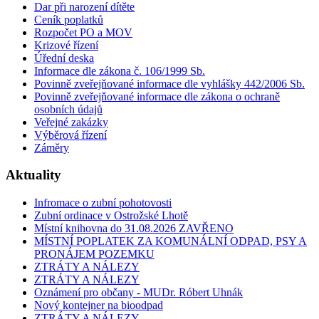
Dar při narození dítěte
Ceník poplatků
Rozpočet PO a MOV
Krizové řízení
Úřední deska
Informace dle zákona č. 106/1999 Sb.
Povinně zveřejňované informace dle vyhlášky 442/2006 Sb.
Povinně zveřejňované informace dle zákona o ochraně
osobních údajů
Veřejné zakázky
Výběrová řízení
Záměry
Aktuality
Infromace o zubní pohotovosti
Zubní ordinace v Ostrožské Lhotě
Místní knihovna do 31.08.2026 ZAVŘENO
MÍSTNÍ POPLATEK ZA KOMUNÁLNÍ ODPAD, PSY A
PRONÁJEM POZEMKU
ZTRÁTY A NÁLEZY
ZTRÁTY A NÁLEZY
Oznámení pro občany - MUDr. Róbert Uhnák
Nový kontejner na bioodpad
ZTRÁTY A NÁLEZY