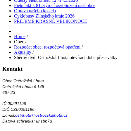
Odečty elektroměrů 12.-14.5.2026
Pietní akt k 81. výročí osvobození naší obce
Oprava našeho kostela
Cyklobusy Zlínského kraje 2026
PŘEJEME KRÁSNÉ VELIKONOCE
Home
/
Obec
/
Rozpočet obce, rozpočtová opatření
/
Aktuality
/
Sběrný dvůr Ostrožská Lhota otevírací doba přes svátky
Kontakt
Obec Ostrožská Lhota
Ostrožská Lhota č.148
687 23
IČ:00291196
DIČ:CZ00291196
E-mail:
ostrlhota@ostrozskalhota.cz
Datová schránka: uhsbb7u