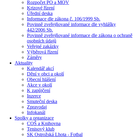
Rozpočet PO a MOV
Krizové řízení
Úřední deska
Informace dle zákona č. 106/1999 Sb.
Povinně zveřejňované informace dle vyhlášky
442/2006 Sb.
Povinně zveřejňované informace dle zákona o ochraně
osobních údajů
Veřejné zakázky
Výběrová řízení
Záměry
Aktuality
Kalendář akcí
Dění v obci a okolí
Obecní hlášení
Akce v okolí
K zapůjčení
Inzerce
Smuteční deska
Zpravodaj
Infokanál
Spolky a organizace
COŠ a Knihovna
Tenisový klub
SK Ostrožská Lhota - Fotbal