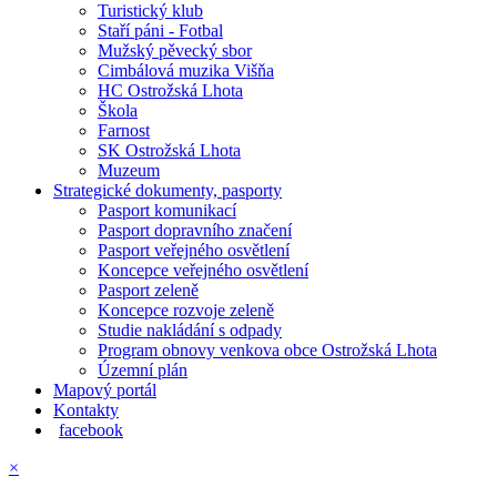
Turistický klub
Staří páni - Fotbal
Mužský pěvecký sbor
Cimbálová muzika Višňa
HC Ostrožská Lhota
Škola
Farnost
SK Ostrožská Lhota
Muzeum
Strategické dokumenty, pasporty
Pasport komunikací
Pasport dopravního značení
Pasport veřejného osvětlení
Koncepce veřejného osvětlení
Pasport zeleně
Koncepce rozvoje zeleně
Studie nakládání s odpady
Program obnovy venkova obce Ostrožská Lhota
Územní plán
Mapový portál
Kontakty
facebook
×