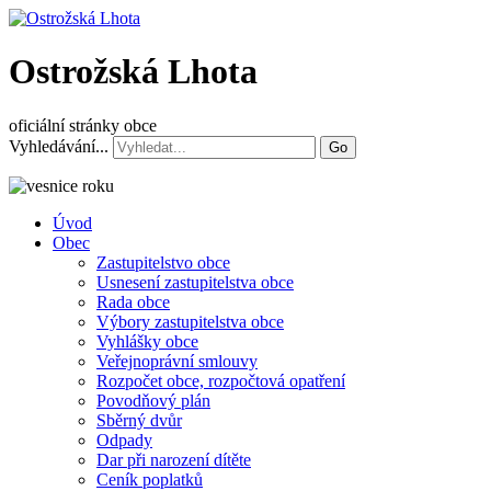
Ostrožská Lhota
oficiální stránky obce
Vyhledávání...
Go
Úvod
Obec
Zastupitelstvo obce
Usnesení zastupitelstva obce
Rada obce
Výbory zastupitelstva obce
Vyhlášky obce
Veřejnoprávní smlouvy
Rozpočet obce, rozpočtová opatření
Povodňový plán
Sběrný dvůr
Odpady
Dar při narození dítěte
Ceník poplatků