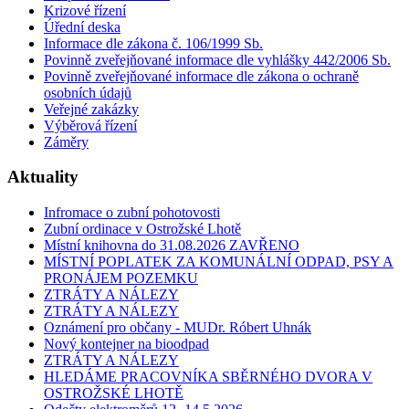
Krizové řízení
Úřední deska
Informace dle zákona č. 106/1999 Sb.
Povinně zveřejňované informace dle vyhlášky 442/2006 Sb.
Povinně zveřejňované informace dle zákona o ochraně
osobních údajů
Veřejné zakázky
Výběrová řízení
Záměry
Aktuality
Infromace o zubní pohotovosti
Zubní ordinace v Ostrožské Lhotě
Místní knihovna do 31.08.2026 ZAVŘENO
MÍSTNÍ POPLATEK ZA KOMUNÁLNÍ ODPAD, PSY A
PRONÁJEM POZEMKU
ZTRÁTY A NÁLEZY
ZTRÁTY A NÁLEZY
Oznámení pro občany - MUDr. Róbert Uhnák
Nový kontejner na bioodpad
ZTRÁTY A NÁLEZY
HLEDÁME PRACOVNÍKA SBĚRNÉHO DVORA V
OSTROŽSKÉ LHOTĚ