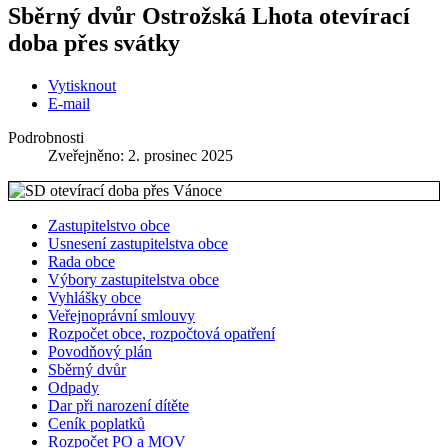
Sběrný dvůr Ostrožská Lhota otevírací
doba přes svátky
Vytisknout
E-mail
Podrobnosti
Zveřejněno: 2. prosinec 2025
Zastupitelstvo obce
Usnesení zastupitelstva obce
Rada obce
Výbory zastupitelstva obce
Vyhlášky obce
Veřejnoprávní smlouvy
Rozpočet obce, rozpočtová opatření
Povodňový plán
Sběrný dvůr
Odpady
Dar při narození dítěte
Ceník poplatků
Rozpočet PO a MOV