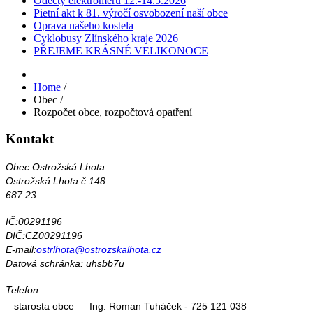
Odečty elektroměrů 12.-14.5.2026
Pietní akt k 81. výročí osvobození naší obce
Oprava našeho kostela
Cyklobusy Zlínského kraje 2026
PŘEJEME KRÁSNÉ VELIKONOCE
Home
/
Obec
/
Rozpočet obce, rozpočtová opatření
Kontakt
Obec Ostrožská Lhota
Ostrožská Lhota č.148
687 23
IČ:00291196
DIČ:CZ00291196
E-mail:
ostrlhota@ostrozskalhota.cz
Datová schránka: uhsbb7u
Telefon:
starosta obce
Ing. Roman Tuháček - 725 121 038