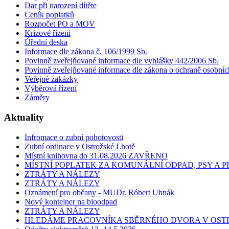
Dar při narození dítěte
Ceník poplatků
Rozpočet PO a MOV
Krizové řízení
Úřední deska
Informace dle zákona č. 106/1999 Sb.
Povinně zveřejňované informace dle vyhlášky 442/2006 Sb.
Povinně zveřejňované informace dle zákona o ochraně osobníc
Veřejné zakázky
Výběrová řízení
Záměry
Aktuality
Infromace o zubní pohotovosti
Zubní ordinace v Ostrožské Lhotě
Místní knihovna do 31.08.2026 ZAVŘENO
MÍSTNÍ POPLATEK ZA KOMUNÁLNÍ ODPAD, PSY A
ZTRÁTY A NÁLEZY
ZTRÁTY A NÁLEZY
Oznámení pro občany - MUDr. Róbert Uhnák
Nový kontejner na bioodpad
ZTRÁTY A NÁLEZY
HLEDÁME PRACOVNÍKA SBĚRNÉHO DVORA V OST