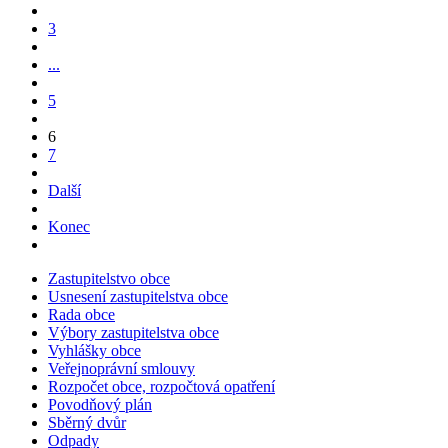
3
...
5
6
7
Další
Konec
Zastupitelstvo obce
Usnesení zastupitelstva obce
Rada obce
Výbory zastupitelstva obce
Vyhlášky obce
Veřejnoprávní smlouvy
Rozpočet obce, rozpočtová opatření
Povodňový plán
Sběrný dvůr
Odpady