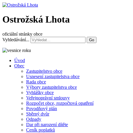
Ostrožská Lhota
oficiální stránky obce
Vyhledávání...
Go
Úvod
Obec
Zastupitelstvo obce
Usnesení zastupitelstva obce
Rada obce
Výbory zastupitelstva obce
Vyhlášky obce
Veřejnoprávní smlouvy
Rozpočet obce, rozpočtová opatření
Povodňový plán
Sběrný dvůr
Odpady
Dar při narození dítěte
Ceník poplatků