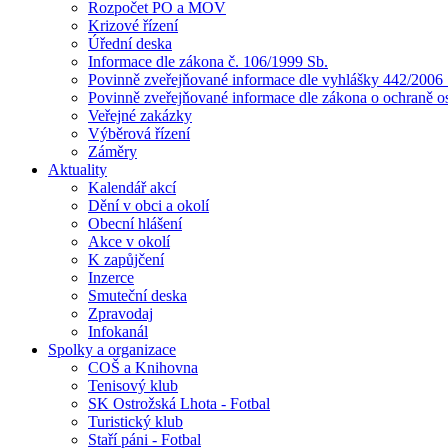
Rozpočet PO a MOV
Krizové řízení
Úřední deska
Informace dle zákona č. 106/1999 Sb.
Povinně zveřejňované informace dle vyhlášky 442/2006 
Povinně zveřejňované informace dle zákona o ochraně o
Veřejné zakázky
Výběrová řízení
Záměry
Aktuality
Kalendář akcí
Dění v obci a okolí
Obecní hlášení
Akce v okolí
K zapůjčení
Inzerce
Smuteční deska
Zpravodaj
Infokanál
Spolky a organizace
COŠ a Knihovna
Tenisový klub
SK Ostrožská Lhota - Fotbal
Turistický klub
Staří páni - Fotbal