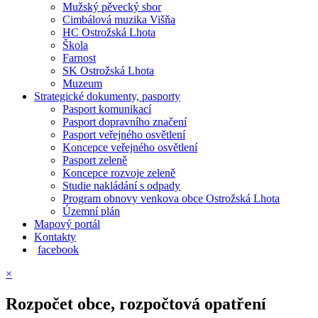
Mužský pěvecký sbor
Cimbálová muzika Višňa
HC Ostrožská Lhota
Škola
Farnost
SK Ostrožská Lhota
Muzeum
Strategické dokumenty, pasporty
Pasport komunikací
Pasport dopravního značení
Pasport veřejného osvětlení
Koncepce veřejného osvětlení
Pasport zeleně
Koncepce rozvoje zeleně
Studie nakládání s odpady
Program obnovy venkova obce Ostrožská Lhota
Územní plán
Mapový portál
Kontakty
facebook
×
Rozpočet obce, rozpočtová opatření