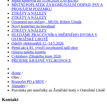
Místní knihovna do 31.08.2026 ZAVŘENO
MÍSTNÍ POPLATEK ZA KOMUNÁLNÍ ODPAD, PSY A
PRONÁJEM POZEMKU
ZTRÁTY A NÁLEZY
ZTRÁTY A NÁLEZY
Oznámení pro občany - MUDr. Róbert Uhnák
Nový kontejner na bioodpad
ZTRÁTY A NÁLEZY
HLEDÁME PRACOVNÍKA SBĚRNÉHO DVORA V
OSTROŽSKÉ LHOTĚ
Odečty elektroměrů 12.-14.5.2026
Pietní akt k 81. výročí osvobození naší obce
Oprava našeho kostela
Cyklobusy Zlínského kraje 2026
PŘEJEME KRÁSNÉ VELIKONOCE
Home
/
Obec
/
Rozpočet PO a MOV
/
Aktuality
/
Pozvánka pro tanečníky na Ženáčské hody v Ostrožské Lhotě
Kontakt