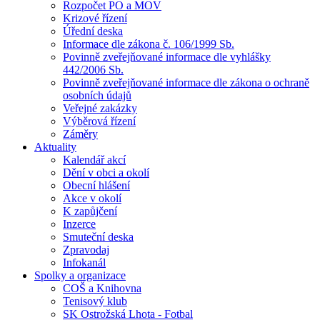
Rozpočet PO a MOV
Krizové řízení
Úřední deska
Informace dle zákona č. 106/1999 Sb.
Povinně zveřejňované informace dle vyhlášky
442/2006 Sb.
Povinně zveřejňované informace dle zákona o ochraně
osobních údajů
Veřejné zakázky
Výběrová řízení
Záměry
Aktuality
Kalendář akcí
Dění v obci a okolí
Obecní hlášení
Akce v okolí
K zapůjčení
Inzerce
Smuteční deska
Zpravodaj
Infokanál
Spolky a organizace
COŠ a Knihovna
Tenisový klub
SK Ostrožská Lhota - Fotbal