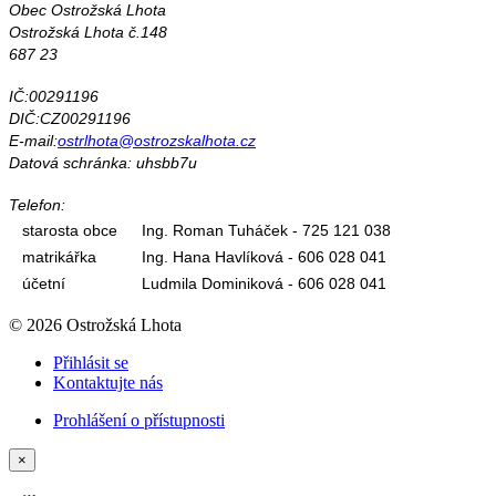
Obec Ostrožská Lhota
Ostrožská Lhota č.148
687 23
IČ:00291196
DIČ:CZ00291196
E-mail:
ostrlhota@ostrozskalhota.cz
Datová schránka: uhsbb7u
Telefon:
starosta obce
Ing. Roman Tuháček - 725 121 038
matrikářka
Ing. Hana Havlíková - 606 028 041
účetní
Ludmila Dominiková - 606 028 041
© 2026 Ostrožská Lhota
Přihlásit se
Kontaktujte nás
Prohlášení o přístupnosti
×