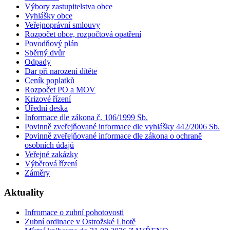
Výbory zastupitelstva obce
Vyhlášky obce
Veřejnoprávní smlouvy
Rozpočet obce, rozpočtová opatření
Povodňový plán
Sběrný dvůr
Odpady
Dar při narození dítěte
Ceník poplatků
Rozpočet PO a MOV
Krizové řízení
Úřední deska
Informace dle zákona č. 106/1999 Sb.
Povinně zveřejňované informace dle vyhlášky 442/2006 Sb.
Povinně zveřejňované informace dle zákona o ochraně
osobních údajů
Veřejné zakázky
Výběrová řízení
Záměry
Aktuality
Infromace o zubní pohotovosti
Zubní ordinace v Ostrožské Lhotě