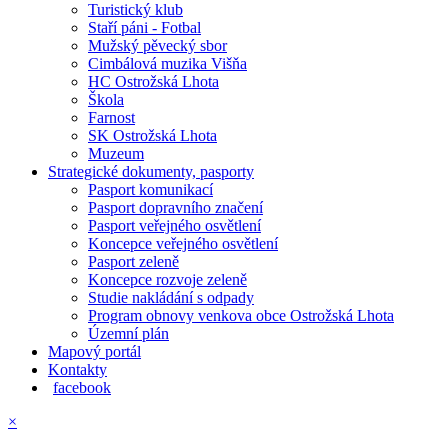
Turistický klub
Staří páni - Fotbal
Mužský pěvecký sbor
Cimbálová muzika Višňa
HC Ostrožská Lhota
Škola
Farnost
SK Ostrožská Lhota
Muzeum
Strategické dokumenty, pasporty
Pasport komunikací
Pasport dopravního značení
Pasport veřejného osvětlení
Koncepce veřejného osvětlení
Pasport zeleně
Koncepce rozvoje zeleně
Studie nakládání s odpady
Program obnovy venkova obce Ostrožská Lhota
Územní plán
Mapový portál
Kontakty
facebook
×