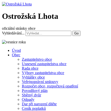
Ostrožská Lhota
oficiální stránky obce
Vyhledávání...
Go
Úvod
Obec
Zastupitelstvo obce
Usnesení zastupitelstva obce
Rada obce
Výbory zastupitelstva obce
Vyhlášky obce
Veřejnoprávní smlouvy
Rozpočet obce, rozpočtová opatření
Povodňový plán
Sběrný dvůr
Odpady
Dar při narození dítěte
Ceník poplatků