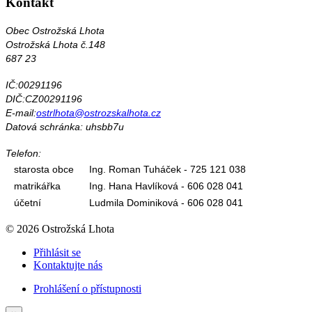
Kontakt
Obec Ostrožská Lhota
Ostrožská Lhota č.148
687 23
IČ:00291196
DIČ:CZ00291196
E-mail:
ostrlhota@ostrozskalhota.cz
Datová schránka: uhsbb7u
Telefon:
starosta obce
Ing. Roman Tuháček - 725 121 038
matrikářka
Ing. Hana Havlíková - 606 028 041
účetní
Ludmila Dominiková - 606 028 041
© 2026 Ostrožská Lhota
Přihlásit se
Kontaktujte nás
Prohlášení o přístupnosti