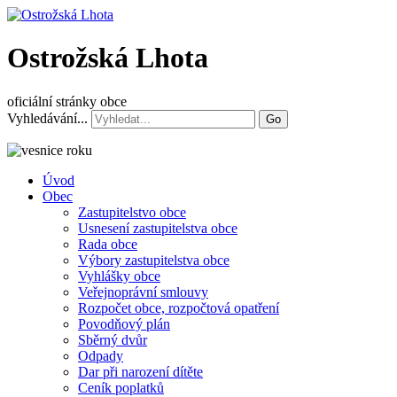
Ostrožská Lhota
oficiální stránky obce
Vyhledávání...
Go
Úvod
Obec
Zastupitelstvo obce
Usnesení zastupitelstva obce
Rada obce
Výbory zastupitelstva obce
Vyhlášky obce
Veřejnoprávní smlouvy
Rozpočet obce, rozpočtová opatření
Povodňový plán
Sběrný dvůr
Odpady
Dar při narození dítěte
Ceník poplatků