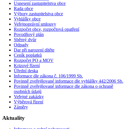
Usnesení zastupitelstva obce
Rada obce
Výbory zastupitelstva obce
Vyhlášky obce
Veřejnoprávní smlouvy
Rozpočet obce, rozpočtová opatření
Povodňový plán
Sběrný dvůr
Odpady
Dar při narození dítěte
Ceník poplatků
Rozpočet PO a MOV
Krizové řízení
Úřední deska
Informace dle zákona č. 106/1999 Sb.
Povinně zveřejňované informace dle vyhlášky 442/2006 Sb.
Povinně zveřejňované informace dle zákona o ochraně
osobních údajů
Veřejné zakázky
Výběrová řízení
Záměry
Aktuality