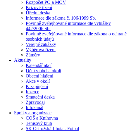
Rozpočet PO a MOV
Krizové řízení
Úřední deska
Informace dle zákona č. 106/1999 Sb.
Povinně zveřejňované informace dle vyhlášky
442/2006 Sb.
Povinně zveřejňované informace dle zákona o ochraně
osobních údajů
Veřejné zakázky
Výběrová řízení
Záměry
Aktuality
Kalendář akcí
Dění v obci a okolí
Obecní hlášení
Akce v okolí
K zapůjčení
Inzerce
Smuteční deska
Zpravodaj
Infokanál
Spolky a organizace
COŠ a Knihovna
Tenisový klub
SK Ostrožská Lhota - Fotbal