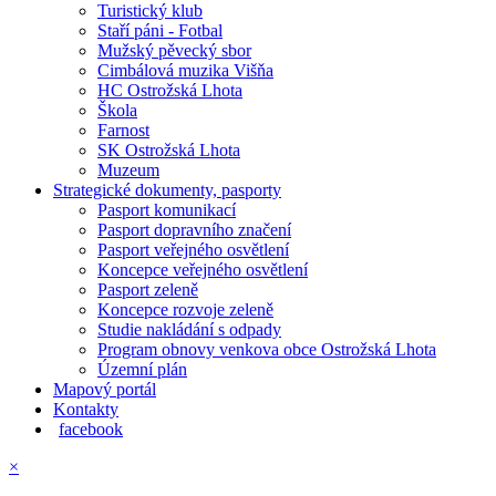
Turistický klub
Staří páni - Fotbal
Mužský pěvecký sbor
Cimbálová muzika Višňa
HC Ostrožská Lhota
Škola
Farnost
SK Ostrožská Lhota
Muzeum
Strategické dokumenty, pasporty
Pasport komunikací
Pasport dopravního značení
Pasport veřejného osvětlení
Koncepce veřejného osvětlení
Pasport zeleně
Koncepce rozvoje zeleně
Studie nakládání s odpady
Program obnovy venkova obce Ostrožská Lhota
Územní plán
Mapový portál
Kontakty
facebook
×