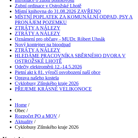
Infromace o zubní pohotovosti
Zubní ordinace v Ostrožské Lhotě
Místní knihovna do 31.08.2026 ZAVŘENO
MÍSTNÍ POPLATEK ZA KOMUNÁLNÍ ODPAD, PSY A
PRONÁJEM POZEMKU
ZTRÁTY A NÁLEZY
ZTRÁTY A NÁLEZY
Oznámení pro občany - MUDr. Róbert Uhnák
Nový kontejner na bioodpad
ZTRÁTY A NÁLEZY
HLEDÁME PRACOVNÍKA SBĚRNÉHO DVORA V
OSTROŽSKÉ LHOTĚ
Odečty elektroměrů 12.-14.5.2026
Pietní akt k 81. výročí osvobození naší obce
Oprava našeho kostela
Cyklobusy Zlínského kraje 2026
PŘEJEME KRÁSNÉ VELIKONOCE
Home
/
Obec
/
Rozpočet PO a MOV
/
Aktuality
/
Cyklobusy Zlínského kraje 2026