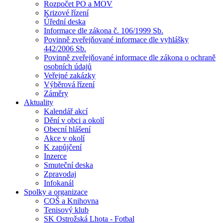
Rozpočet PO a MOV
Krizové řízení
Úřední deska
Informace dle zákona č. 106/1999 Sb.
Povinně zveřejňované informace dle vyhlášky
442/2006 Sb.
Povinně zveřejňované informace dle zákona o ochraně
osobních údajů
Veřejné zakázky
Výběrová řízení
Záměry
Aktuality
Kalendář akcí
Dění v obci a okolí
Obecní hlášení
Akce v okolí
K zapůjčení
Inzerce
Smuteční deska
Zpravodaj
Infokanál
Spolky a organizace
COŠ a Knihovna
Tenisový klub
SK Ostrožská Lhota - Fotbal