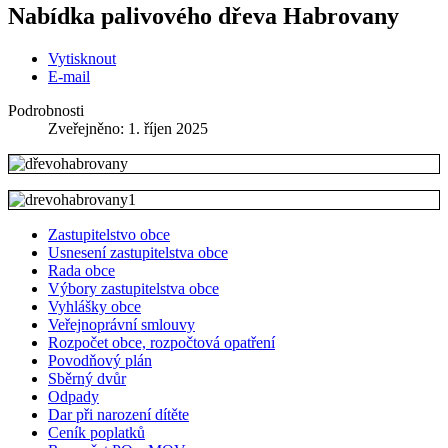
Nabídka palivového dřeva Habrovany
Vytisknout
E-mail
Podrobnosti
Zveřejněno: 1. říjen 2025
Zastupitelstvo obce
Usnesení zastupitelstva obce
Rada obce
Výbory zastupitelstva obce
Vyhlášky obce
Veřejnoprávní smlouvy
Rozpočet obce, rozpočtová opatření
Povodňový plán
Sběrný dvůr
Odpady
Dar při narození dítěte
Ceník poplatků