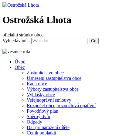
Ostrožská Lhota
oficiální stránky obce
Vyhledávání...
Go
Úvod
Obec
Zastupitelstvo obce
Usnesení zastupitelstva obce
Rada obce
Výbory zastupitelstva obce
Vyhlášky obce
Veřejnoprávní smlouvy
Rozpočet obce, rozpočtová opatření
Povodňový plán
Sběrný dvůr
Odpady
Dar při narození dítěte
Ceník poplatků