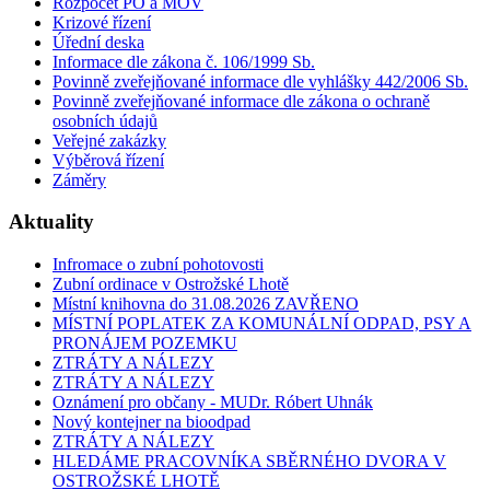
Rozpočet PO a MOV
Krizové řízení
Úřední deska
Informace dle zákona č. 106/1999 Sb.
Povinně zveřejňované informace dle vyhlášky 442/2006 Sb.
Povinně zveřejňované informace dle zákona o ochraně
osobních údajů
Veřejné zakázky
Výběrová řízení
Záměry
Aktuality
Infromace o zubní pohotovosti
Zubní ordinace v Ostrožské Lhotě
Místní knihovna do 31.08.2026 ZAVŘENO
MÍSTNÍ POPLATEK ZA KOMUNÁLNÍ ODPAD, PSY A
PRONÁJEM POZEMKU
ZTRÁTY A NÁLEZY
ZTRÁTY A NÁLEZY
Oznámení pro občany - MUDr. Róbert Uhnák
Nový kontejner na bioodpad
ZTRÁTY A NÁLEZY
HLEDÁME PRACOVNÍKA SBĚRNÉHO DVORA V
OSTROŽSKÉ LHOTĚ