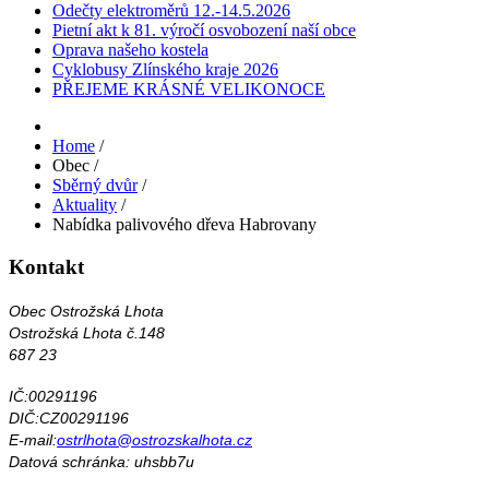
Odečty elektroměrů 12.-14.5.2026
Pietní akt k 81. výročí osvobození naší obce
Oprava našeho kostela
Cyklobusy Zlínského kraje 2026
PŘEJEME KRÁSNÉ VELIKONOCE
Home
/
Obec
/
Sběrný dvůr
/
Aktuality
/
Nabídka palivového dřeva Habrovany
Kontakt
Obec Ostrožská Lhota
Ostrožská Lhota č.148
687 23
IČ:00291196
DIČ:CZ00291196
E-mail:
ostrlhota@ostrozskalhota.cz
Datová schránka: uhsbb7u