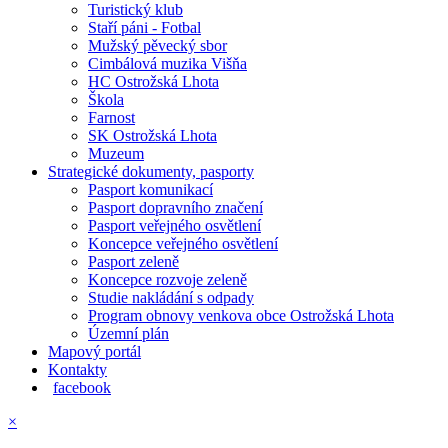
Turistický klub
Staří páni - Fotbal
Mužský pěvecký sbor
Cimbálová muzika Višňa
HC Ostrožská Lhota
Škola
Farnost
SK Ostrožská Lhota
Muzeum
Strategické dokumenty, pasporty
Pasport komunikací
Pasport dopravního značení
Pasport veřejného osvětlení
Koncepce veřejného osvětlení
Pasport zeleně
Koncepce rozvoje zeleně
Studie nakládání s odpady
Program obnovy venkova obce Ostrožská Lhota
Územní plán
Mapový portál
Kontakty
facebook
×