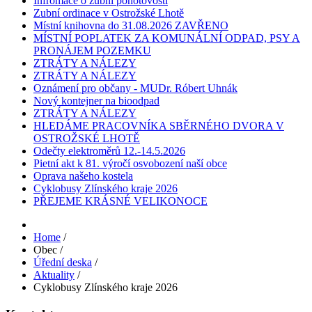
Infromace o zubní pohotovosti
Zubní ordinace v Ostrožské Lhotě
Místní knihovna do 31.08.2026 ZAVŘENO
MÍSTNÍ POPLATEK ZA KOMUNÁLNÍ ODPAD, PSY A
PRONÁJEM POZEMKU
ZTRÁTY A NÁLEZY
ZTRÁTY A NÁLEZY
Oznámení pro občany - MUDr. Róbert Uhnák
Nový kontejner na bioodpad
ZTRÁTY A NÁLEZY
HLEDÁME PRACOVNÍKA SBĚRNÉHO DVORA V
OSTROŽSKÉ LHOTĚ
Odečty elektroměrů 12.-14.5.2026
Pietní akt k 81. výročí osvobození naší obce
Oprava našeho kostela
Cyklobusy Zlínského kraje 2026
PŘEJEME KRÁSNÉ VELIKONOCE
Home
/
Obec
/
Úřední deska
/
Aktuality
/
Cyklobusy Zlínského kraje 2026