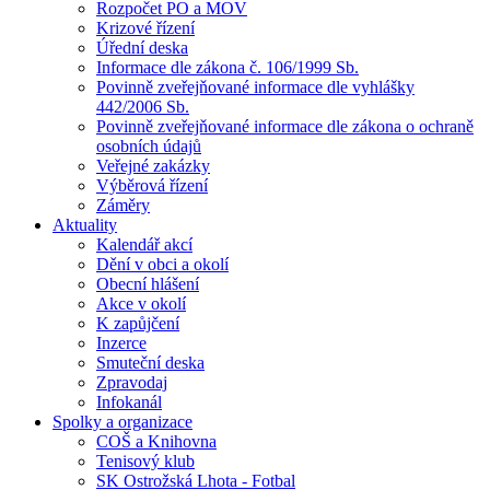
Rozpočet PO a MOV
Krizové řízení
Úřední deska
Informace dle zákona č. 106/1999 Sb.
Povinně zveřejňované informace dle vyhlášky
442/2006 Sb.
Povinně zveřejňované informace dle zákona o ochraně
osobních údajů
Veřejné zakázky
Výběrová řízení
Záměry
Aktuality
Kalendář akcí
Dění v obci a okolí
Obecní hlášení
Akce v okolí
K zapůjčení
Inzerce
Smuteční deska
Zpravodaj
Infokanál
Spolky a organizace
COŠ a Knihovna
Tenisový klub
SK Ostrožská Lhota - Fotbal