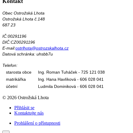
Kontakt
Obec Ostrožská Lhota
Ostrožská Lhota č.148
687 23
IČ:00291196
DIČ:CZ00291196
E-mail:
ostrlhota@ostrozskalhota.cz
Datová schránka: uhsbb7u
Telefon:
starosta obce
Ing. Roman Tuháček - 725 121 038
matrikářka
Ing. Hana Havlíková - 606 028 041
účetní
Ludmila Dominiková - 606 028 041
© 2026 Ostrožská Lhota
Přihlásit se
Kontaktujte nás
Prohlášení o přístupnosti