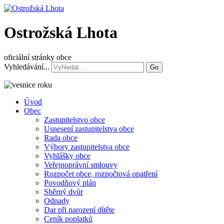
Ostrožská Lhota
oficiální stránky obce
Vyhledávání...
Go
Úvod
Obec
Zastupitelstvo obce
Usnesení zastupitelstva obce
Rada obce
Výbory zastupitelstva obce
Vyhlášky obce
Veřejnoprávní smlouvy
Rozpočet obce, rozpočtová opatření
Povodňový plán
Sběrný dvůr
Odpady
Dar při narození dítěte
Ceník poplatků