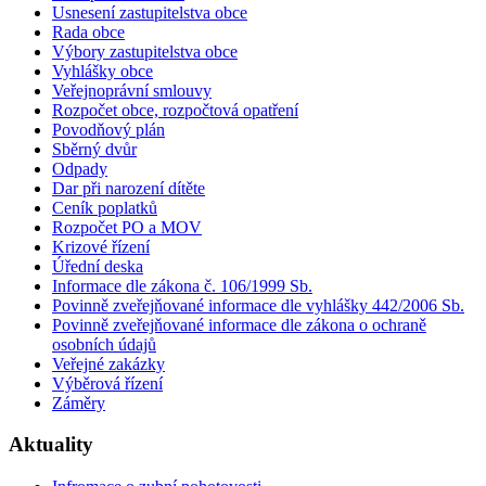
Usnesení zastupitelstva obce
Rada obce
Výbory zastupitelstva obce
Vyhlášky obce
Veřejnoprávní smlouvy
Rozpočet obce, rozpočtová opatření
Povodňový plán
Sběrný dvůr
Odpady
Dar při narození dítěte
Ceník poplatků
Rozpočet PO a MOV
Krizové řízení
Úřední deska
Informace dle zákona č. 106/1999 Sb.
Povinně zveřejňované informace dle vyhlášky 442/2006 Sb.
Povinně zveřejňované informace dle zákona o ochraně
osobních údajů
Veřejné zakázky
Výběrová řízení
Záměry
Aktuality