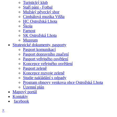
Turistický klub
Staří páni - Fotbal
Mužský pěvecký sbor
Cimbálová muzika Višňa
HC Ostrožská Lhota
Škola
Farnost
SK Ostrožská Lhota
Muzeum
Strategické dokumenty, pasporty
Pasport komunikací
Pasport dopravního značení
Pasport veřejného osvětlení
Koncepce veřejného osvětlení
Pasport zeleně
Koncepce rozvoje zeleně
Studie nakládání s odpady
Program obnovy venkova obce Ostrožská Lhota
Územní plán
Mapový portál
Kontakty
facebook
×