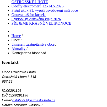
OSTROŽSKÉ LHOTĚ
Odečty elektroměrů 12.-14.5.2026
Pietní akt k 81. výročí osvobození naší obce
Oprava našeho kostela
Cyklobusy Zlínského kraje 2026
PŘEJEME KRÁSNÉ VELIKONOCE
Home
/
Obec
/
Usnesení zastupitelstva obce
/
Aktuality
/
Kontejner na bioodpad
Kontakt
Obec Ostrožská Lhota
Ostrožská Lhota č.148
687 23
IČ:00291196
DIČ:CZ00291196
E-mail:
ostrlhota@ostrozskalhota.cz
Datová schránka: uhsbb7u