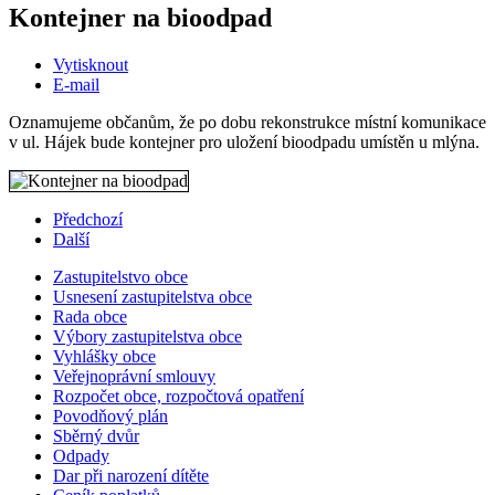
Kontejner na bioodpad
Vytisknout
E-mail
Oznamujeme občanům, že po dobu rekonstrukce místní komunikace
v ul. Hájek bude kontejner pro uložení bioodpadu umístěn u mlýna.
Předchozí
Další
Zastupitelstvo obce
Usnesení zastupitelstva obce
Rada obce
Výbory zastupitelstva obce
Vyhlášky obce
Veřejnoprávní smlouvy
Rozpočet obce, rozpočtová opatření
Povodňový plán
Sběrný dvůr
Odpady
Dar při narození dítěte