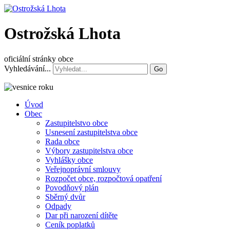
Ostrožská Lhota
oficiální stránky obce
Vyhledávání...
Go
Úvod
Obec
Zastupitelstvo obce
Usnesení zastupitelstva obce
Rada obce
Výbory zastupitelstva obce
Vyhlášky obce
Veřejnoprávní smlouvy
Rozpočet obce, rozpočtová opatření
Povodňový plán
Sběrný dvůr
Odpady
Dar při narození dítěte
Ceník poplatků