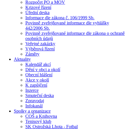
Rozpočet PO a MOV
Krizové řízení
Úřední deska
Informace dle zákona č. 106/1999 Sb.
Povinně zveřejňované informace dle vyhlášky
442/2006 Sb.
Povinně zveřejňované informace dle zákona o ochraně
osobních údajů
Veřejné zakázky
Výběrová řízení
Záměry
Aktuality
Kalendář akcí
Dění v obci a okolí
Obecní hlášení
Akce v okolí
K zapůjčení
Inzerce
Smuteční deska
Zpravodaj
Infokanál
Spolky a organizace
COŠ a Knihovna
Tenisový klub
SK Ostrožská Lhota - Fotbal