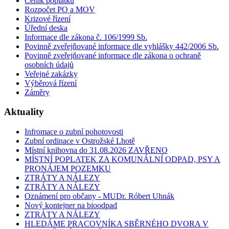
Ceník poplatků
Rozpočet PO a MOV
Krizové řízení
Úřední deska
Informace dle zákona č. 106/1999 Sb.
Povinně zveřejňované informace dle vyhlášky 442/2006 Sb.
Povinně zveřejňované informace dle zákona o ochraně
osobních údajů
Veřejné zakázky
Výběrová řízení
Záměry
Aktuality
Infromace o zubní pohotovosti
Zubní ordinace v Ostrožské Lhotě
Místní knihovna do 31.08.2026 ZAVŘENO
MÍSTNÍ POPLATEK ZA KOMUNÁLNÍ ODPAD, PSY A
PRONÁJEM POZEMKU
ZTRÁTY A NÁLEZY
ZTRÁTY A NÁLEZY
Oznámení pro občany - MUDr. Róbert Uhnák
Nový kontejner na bioodpad
ZTRÁTY A NÁLEZY
HLEDÁME PRACOVNÍKA SBĚRNÉHO DVORA V