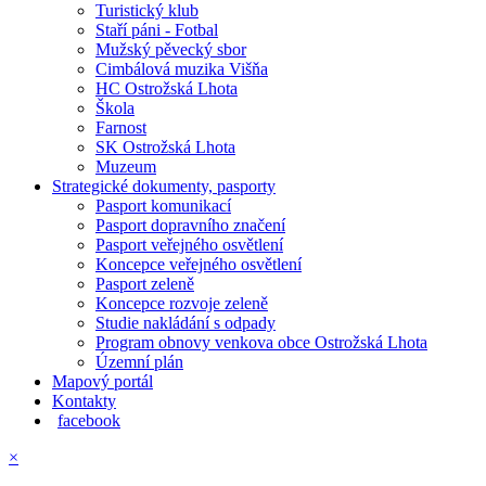
Turistický klub
Staří páni - Fotbal
Mužský pěvecký sbor
Cimbálová muzika Višňa
HC Ostrožská Lhota
Škola
Farnost
SK Ostrožská Lhota
Muzeum
Strategické dokumenty, pasporty
Pasport komunikací
Pasport dopravního značení
Pasport veřejného osvětlení
Koncepce veřejného osvětlení
Pasport zeleně
Koncepce rozvoje zeleně
Studie nakládání s odpady
Program obnovy venkova obce Ostrožská Lhota
Územní plán
Mapový portál
Kontakty
facebook
×