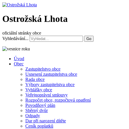
Ostrožská Lhota
oficiální stránky obce
Vyhledávání...
Go
Úvod
Obec
Zastupitelstvo obce
Usnesení zastupitelstva obce
Rada obce
Výbory zastupitelstva obce
Vyhlášky obce
Veřejnoprávní smlouvy
Rozpočet obce, rozpočtová opatření
Povodňový plán
Sběrný dvůr
Odpady
Dar při narození dítěte
Ceník poplatků