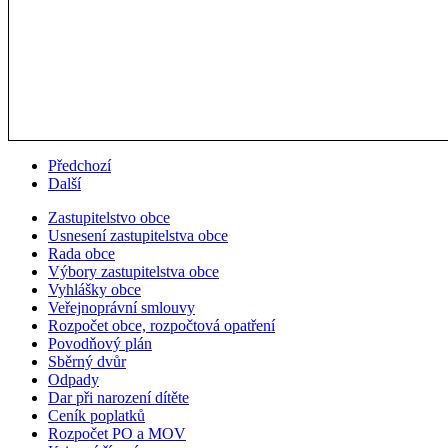
Předchozí
Další
Zastupitelstvo obce
Usnesení zastupitelstva obce
Rada obce
Výbory zastupitelstva obce
Vyhlášky obce
Veřejnoprávní smlouvy
Rozpočet obce, rozpočtová opatření
Povodňový plán
Sběrný dvůr
Odpady
Dar při narození dítěte
Ceník poplatků
Rozpočet PO a MOV