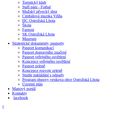
Turistický klub
Staří páni - Fotbal
Mužský pěvecký sbor
Cimbálová muzika Višňa
HC Ostrožská Lhota
Škola
Farnost
SK Ostrožská Lhota
Muzeum
Strategické dokumenty, pasporty
Pasport komunikací
Pasport dopravního značení
Pasport veřejného osvětlení
Koncepce veřejného osvětlení
Pasport zeleně
Koncepce rozvoje zeleně
Studie nakládání s odpady
Program obnovy venkova obce Ostrožská Lhota
Územní plán
Mapový portál
Kontakty
facebook
×