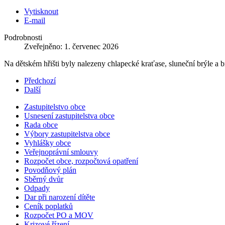
Vytisknout
E-mail
Podrobnosti
Zveřejněno: 1. červenec 2026
Na dětském hřišti byly nalezeny chlapecké kraťase, sluneční brýle a 
Předchozí
Další
Zastupitelstvo obce
Usnesení zastupitelstva obce
Rada obce
Výbory zastupitelstva obce
Vyhlášky obce
Veřejnoprávní smlouvy
Rozpočet obce, rozpočtová opatření
Povodňový plán
Sběrný dvůr
Odpady
Dar při narození dítěte
Ceník poplatků
Rozpočet PO a MOV
Krizové řízení