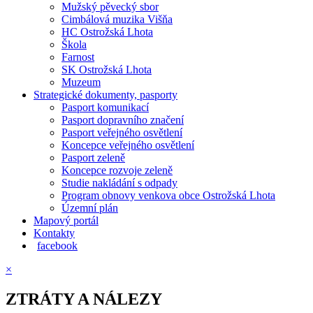
Mužský pěvecký sbor
Cimbálová muzika Višňa
HC Ostrožská Lhota
Škola
Farnost
SK Ostrožská Lhota
Muzeum
Strategické dokumenty, pasporty
Pasport komunikací
Pasport dopravního značení
Pasport veřejného osvětlení
Koncepce veřejného osvětlení
Pasport zeleně
Koncepce rozvoje zeleně
Studie nakládání s odpady
Program obnovy venkova obce Ostrožská Lhota
Územní plán
Mapový portál
Kontakty
facebook
×
ZTRÁTY A NÁLEZY