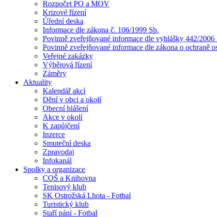
Rozpočet PO a MOV
Krizové řízení
Úřední deska
Informace dle zákona č. 106/1999 Sb.
Povinně zveřejňované informace dle vyhlášky 442/2006 
Povinně zveřejňované informace dle zákona o ochraně o
Veřejné zakázky
Výběrová řízení
Záměry
Aktuality
Kalendář akcí
Dění v obci a okolí
Obecní hlášení
Akce v okolí
K zapůjčení
Inzerce
Smuteční deska
Zpravodaj
Infokanál
Spolky a organizace
COŠ a Knihovna
Tenisový klub
SK Ostrožská Lhota - Fotbal
Turistický klub
Staří páni - Fotbal