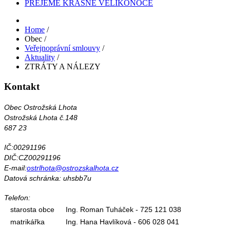
PŘEJEME KRÁSNÉ VELIKONOCE
Home
/
Obec
/
Veřejnoprávní smlouvy
/
Aktuality
/
ZTRÁTY A NÁLEZY
Kontakt
Obec Ostrožská Lhota
Ostrožská Lhota č.148
687 23
IČ:00291196
DIČ:CZ00291196
E-mail:
ostrlhota@ostrozskalhota.cz
Datová schránka: uhsbb7u
Telefon:
starosta obce
Ing. Roman Tuháček - 725 121 038
matrikářka
Ing. Hana Havlíková - 606 028 041