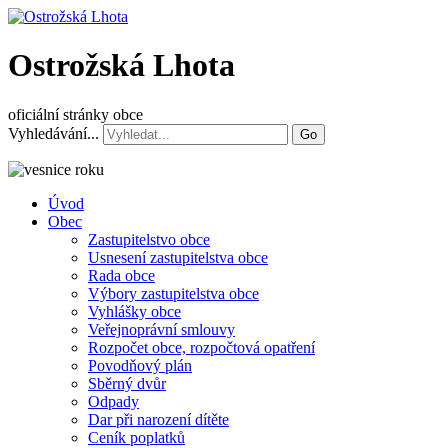
Ostrožská Lhota
oficiální stránky obce
Vyhledávání...
Go
Úvod
Obec
Zastupitelstvo obce
Usnesení zastupitelstva obce
Rada obce
Výbory zastupitelstva obce
Vyhlášky obce
Veřejnoprávní smlouvy
Rozpočet obce, rozpočtová opatření
Povodňový plán
Sběrný dvůr
Odpady
Dar při narození dítěte
Ceník poplatků