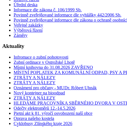
Úřední deska
Informace dle zákona č. 106/1999 Sb.
Povinně zveřejňované informace dle vyhlášky 442/2006 Sb.
Povinně zveřejňované informace dle zákona o ochraně osobníc
Veřejné zakázky
Výběrová řízení
Záměry
Aktuality
Infromace o zubní pohotovosti
Zubní ordinace v Ostrožské Lhotě
Místní knihovna do 31.08.2026 ZAVŘENO
MÍSTNÍ POPLATEK ZA KOMUNÁLNÍ ODPAD, PSY A
ZTRÁTY A NÁLEZY
ZTRÁTY A NÁLEZY
Oznámení pro občany - MUDr. Róbert Uhnák
Nový kontejner na bioodpad
ZTRÁTY A NÁLEZY
HLEDÁME PRACOVNÍKA SBĚRNÉHO DVORA V OST
Odečty elektroměrů 12.-14.5.2026
Pietní akt k 81. výročí osvobození naší obce
Oprava našeho kostela
Cyklobusy Zlínského kraje 2026