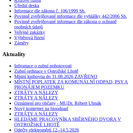
Krizové řízení
Úřední deska
Informace dle zákona č. 106/1999 Sb.
Povinně zveřejňované informace dle vyhlášky 442/2006 Sb.
Povinně zveřejňované informace dle zákona o ochraně
osobních údajů
Veřejné zakázky
Výběrová řízení
Záměry
Aktuality
Infromace o zubní pohotovosti
Zubní ordinace v Ostrožské Lhotě
Místní knihovna do 31.08.2026 ZAVŘENO
MÍSTNÍ POPLATEK ZA KOMUNÁLNÍ ODPAD, PSY A
PRONÁJEM POZEMKU
ZTRÁTY A NÁLEZY
ZTRÁTY A NÁLEZY
Oznámení pro občany - MUDr. Róbert Uhnák
Nový kontejner na bioodpad
ZTRÁTY A NÁLEZY
HLEDÁME PRACOVNÍKA SBĚRNÉHO DVORA V
OSTROŽSKÉ LHOTĚ
Odečty elektroměrů 12.-14.5.2026