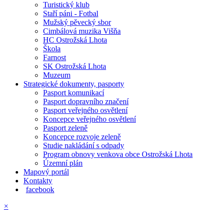
Turistický klub
Staří páni - Fotbal
Mužský pěvecký sbor
Cimbálová muzika Višňa
HC Ostrožská Lhota
Škola
Farnost
SK Ostrožská Lhota
Muzeum
Strategické dokumenty, pasporty
Pasport komunikací
Pasport dopravního značení
Pasport veřejného osvětlení
Koncepce veřejného osvětlení
Pasport zeleně
Koncepce rozvoje zeleně
Studie nakládání s odpady
Program obnovy venkova obce Ostrožská Lhota
Územní plán
Mapový portál
Kontakty
facebook
×