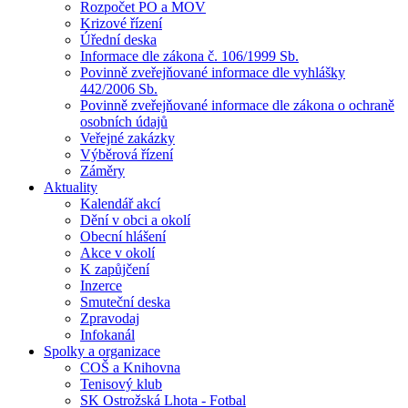
Rozpočet PO a MOV
Krizové řízení
Úřední deska
Informace dle zákona č. 106/1999 Sb.
Povinně zveřejňované informace dle vyhlášky
442/2006 Sb.
Povinně zveřejňované informace dle zákona o ochraně
osobních údajů
Veřejné zakázky
Výběrová řízení
Záměry
Aktuality
Kalendář akcí
Dění v obci a okolí
Obecní hlášení
Akce v okolí
K zapůjčení
Inzerce
Smuteční deska
Zpravodaj
Infokanál
Spolky a organizace
COŠ a Knihovna
Tenisový klub
SK Ostrožská Lhota - Fotbal