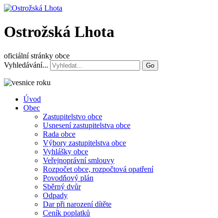
Ostrožská Lhota
oficiální stránky obce
Vyhledávání...
Go
Úvod
Obec
Zastupitelstvo obce
Usnesení zastupitelstva obce
Rada obce
Výbory zastupitelstva obce
Vyhlášky obce
Veřejnoprávní smlouvy
Rozpočet obce, rozpočtová opatření
Povodňový plán
Sběrný dvůr
Odpady
Dar při narození dítěte
Ceník poplatků