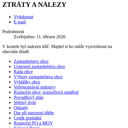
ZTRÁTY A NÁLEZY
Vytisknout
E-mail
Podrobnosti
Zveřejněno: 11. březen 2026
V kostele byl nalezen klíč. Majitel si ho může vyzvednout na
obecním úřadě.
Zastupitelstvo obce
Usnesení zastupitelstva obce
Rada obce
Výbory zastupitelstva obce
Vyhlášky obce
Veřejnoprávní smlouvy
Rozpočet obce, rozpočtová opatření
Povodňový plán
Sběrný dvůr
Odpady
Dar při narození dítěte
Ceník poplatků
Rozpočet PO a MOV