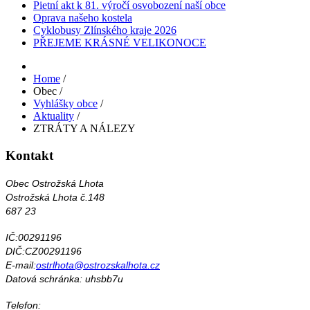
Pietní akt k 81. výročí osvobození naší obce
Oprava našeho kostela
Cyklobusy Zlínského kraje 2026
PŘEJEME KRÁSNÉ VELIKONOCE
Home
/
Obec
/
Vyhlášky obce
/
Aktuality
/
ZTRÁTY A NÁLEZY
Kontakt
Obec Ostrožská Lhota
Ostrožská Lhota č.148
687 23
IČ:00291196
DIČ:CZ00291196
E-mail:
ostrlhota@ostrozskalhota.cz
Datová schránka: uhsbb7u
Telefon: