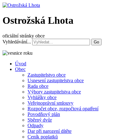
Ostrožská Lhota
oficiální stránky obce
Vyhledávání...
Go
Úvod
Obec
Zastupitelstvo obce
Usnesení zastupitelstva obce
Rada obce
Výbory zastupitelstva obce
Vyhlášky obce
Veřejnoprávní smlouvy
Rozpočet obce, rozpočtová opatření
Povodňový plán
Sběrný dvůr
Odpady
Dar při narození dítěte
Ceník poplatků