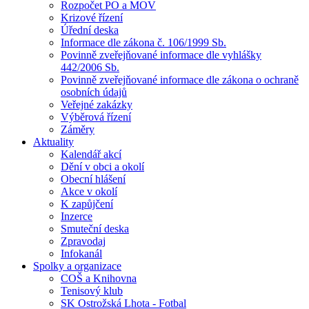
Rozpočet PO a MOV
Krizové řízení
Úřední deska
Informace dle zákona č. 106/1999 Sb.
Povinně zveřejňované informace dle vyhlášky
442/2006 Sb.
Povinně zveřejňované informace dle zákona o ochraně
osobních údajů
Veřejné zakázky
Výběrová řízení
Záměry
Aktuality
Kalendář akcí
Dění v obci a okolí
Obecní hlášení
Akce v okolí
K zapůjčení
Inzerce
Smuteční deska
Zpravodaj
Infokanál
Spolky a organizace
COŠ a Knihovna
Tenisový klub
SK Ostrožská Lhota - Fotbal