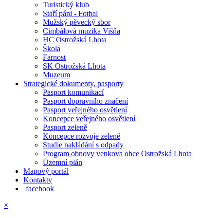
Turistický klub
Staří páni - Fotbal
Mužský pěvecký sbor
Cimbálová muzika Višňa
HC Ostrožská Lhota
Škola
Farnost
SK Ostrožská Lhota
Muzeum
Strategické dokumenty, pasporty
Pasport komunikací
Pasport dopravního značení
Pasport veřejného osvětlení
Koncepce veřejného osvětlení
Pasport zeleně
Koncepce rozvoje zeleně
Studie nakládání s odpady
Program obnovy venkova obce Ostrožská Lhota
Územní plán
Mapový portál
Kontakty
facebook
×