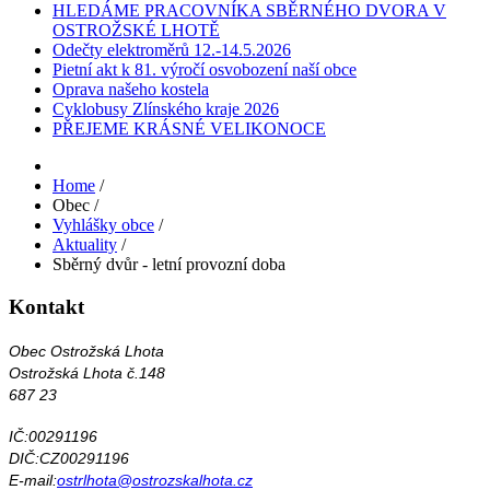
HLEDÁME PRACOVNÍKA SBĚRNÉHO DVORA V
OSTROŽSKÉ LHOTĚ
Odečty elektroměrů 12.-14.5.2026
Pietní akt k 81. výročí osvobození naší obce
Oprava našeho kostela
Cyklobusy Zlínského kraje 2026
PŘEJEME KRÁSNÉ VELIKONOCE
Home
/
Obec
/
Vyhlášky obce
/
Aktuality
/
Sběrný dvůr - letní provozní doba
Kontakt
Obec Ostrožská Lhota
Ostrožská Lhota č.148
687 23
IČ:00291196
DIČ:CZ00291196
E-mail:
ostrlhota@ostrozskalhota.cz