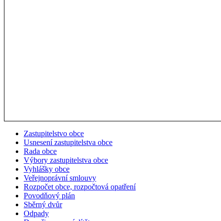
Zastupitelstvo obce
Usnesení zastupitelstva obce
Rada obce
Výbory zastupitelstva obce
Vyhlášky obce
Veřejnoprávní smlouvy
Rozpočet obce, rozpočtová opatření
Povodňový plán
Sběrný dvůr
Odpady