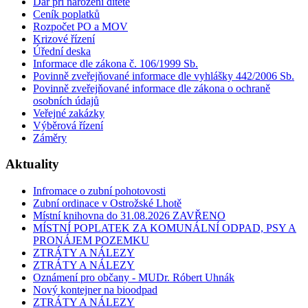
Dar při narození dítěte
Ceník poplatků
Rozpočet PO a MOV
Krizové řízení
Úřední deska
Informace dle zákona č. 106/1999 Sb.
Povinně zveřejňované informace dle vyhlášky 442/2006 Sb.
Povinně zveřejňované informace dle zákona o ochraně
osobních údajů
Veřejné zakázky
Výběrová řízení
Záměry
Aktuality
Infromace o zubní pohotovosti
Zubní ordinace v Ostrožské Lhotě
Místní knihovna do 31.08.2026 ZAVŘENO
MÍSTNÍ POPLATEK ZA KOMUNÁLNÍ ODPAD, PSY A
PRONÁJEM POZEMKU
ZTRÁTY A NÁLEZY
ZTRÁTY A NÁLEZY
Oznámení pro občany - MUDr. Róbert Uhnák
Nový kontejner na bioodpad
ZTRÁTY A NÁLEZY