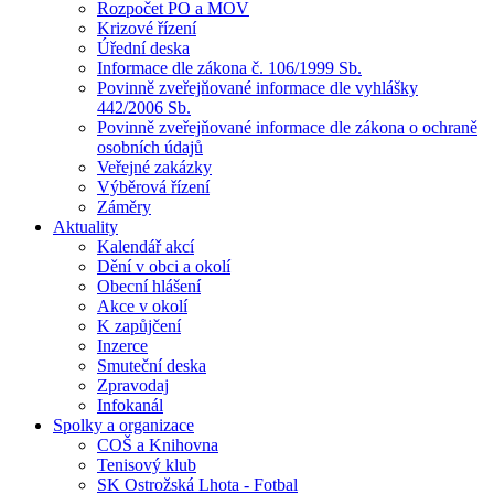
Rozpočet PO a MOV
Krizové řízení
Úřední deska
Informace dle zákona č. 106/1999 Sb.
Povinně zveřejňované informace dle vyhlášky
442/2006 Sb.
Povinně zveřejňované informace dle zákona o ochraně
osobních údajů
Veřejné zakázky
Výběrová řízení
Záměry
Aktuality
Kalendář akcí
Dění v obci a okolí
Obecní hlášení
Akce v okolí
K zapůjčení
Inzerce
Smuteční deska
Zpravodaj
Infokanál
Spolky a organizace
COŠ a Knihovna
Tenisový klub
SK Ostrožská Lhota - Fotbal