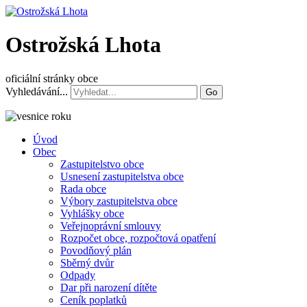
Ostrožská Lhota
oficiální stránky obce
Vyhledávání...
Go
Úvod
Obec
Zastupitelstvo obce
Usnesení zastupitelstva obce
Rada obce
Výbory zastupitelstva obce
Vyhlášky obce
Veřejnoprávní smlouvy
Rozpočet obce, rozpočtová opatření
Povodňový plán
Sběrný dvůr
Odpady
Dar při narození dítěte
Ceník poplatků