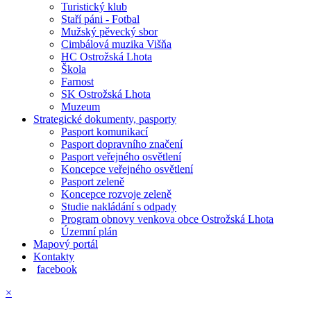
Turistický klub
Staří páni - Fotbal
Mužský pěvecký sbor
Cimbálová muzika Višňa
HC Ostrožská Lhota
Škola
Farnost
SK Ostrožská Lhota
Muzeum
Strategické dokumenty, pasporty
Pasport komunikací
Pasport dopravního značení
Pasport veřejného osvětlení
Koncepce veřejného osvětlení
Pasport zeleně
Koncepce rozvoje zeleně
Studie nakládání s odpady
Program obnovy venkova obce Ostrožská Lhota
Územní plán
Mapový portál
Kontakty
facebook
×