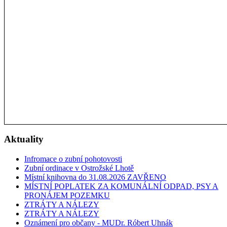
Aktuality
Infromace o zubní pohotovosti
Zubní ordinace v Ostrožské Lhotě
Místní knihovna do 31.08.2026 ZAVŘENO
MÍSTNÍ POPLATEK ZA KOMUNÁLNÍ ODPAD, PSY A
PRONÁJEM POZEMKU
ZTRÁTY A NÁLEZY
ZTRÁTY A NÁLEZY
Oznámení pro občany - MUDr. Róbert Uhnák