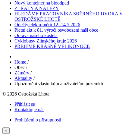
Nový kontejner na bioodpad
ZTRÁTY A NÁLEZY
HLEDÁME PRACOVNÍKA SBĚRNÉHO DVORA V
OSTROŽSKÉ LHOTĚ
Odečty elektroměrů 12.-14.5.2026
Pietní akt k 81. výročí osvobození naší obce
Oprava našeho kostela
Cyklobusy Zlínského kraje 2026
PŘEJEME KRÁSNÉ VELIKONOCE
Home
/
Obec
/
Záměry
/
Aktuality
/
Upozornění vlastníkům a uživatelům pozemků
© 2026 Ostrožská Lhota
Přihlásit se
Kontaktujte nás
Prohlášení o přístupnosti
×