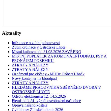
Aktuality
Infromace o zubní pohotovosti
Zubní ordinace v Ostrožské Lhotě
Místní knihovna do 31.08.2026 ZAVŘENO
MÍSTNÍ POPLATEK ZA KOMUNÁLNÍ ODPAD, PSY A
PRONÁJEM POZEMKU
ZTRÁTY A NÁLEZY
ZTRÁTY A NÁLEZY
Oznámení pro občany - MUDr. Róbert Uhnák
Nový kontejner na bioodpad
ZTRÁTY A NÁLEZY
HLEDÁME PRACOVNÍKA SBĚRNÉHO DVORA V
OSTROŽSKÉ LHOTĚ
Odečty elektroměrů 12.-14.5.2026
Pietní akt k 81. výročí osvobození naší obce
Oprava našeho kostela
Cyklobusy Zlínského kraje 2026