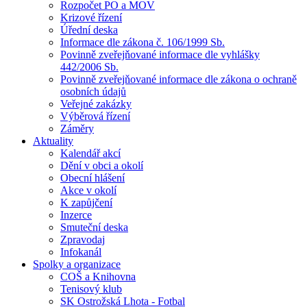
Rozpočet PO a MOV
Krizové řízení
Úřední deska
Informace dle zákona č. 106/1999 Sb.
Povinně zveřejňované informace dle vyhlášky
442/2006 Sb.
Povinně zveřejňované informace dle zákona o ochraně
osobních údajů
Veřejné zakázky
Výběrová řízení
Záměry
Aktuality
Kalendář akcí
Dění v obci a okolí
Obecní hlášení
Akce v okolí
K zapůjčení
Inzerce
Smuteční deska
Zpravodaj
Infokanál
Spolky a organizace
COŠ a Knihovna
Tenisový klub
SK Ostrožská Lhota - Fotbal