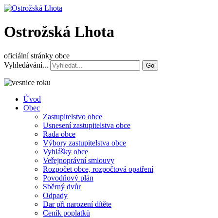
Ostrožská Lhota
oficiální stránky obce
Vyhledávání...
Go
Úvod
Obec
Zastupitelstvo obce
Usnesení zastupitelstva obce
Rada obce
Výbory zastupitelstva obce
Vyhlášky obce
Veřejnoprávní smlouvy
Rozpočet obce, rozpočtová opatření
Povodňový plán
Sběrný dvůr
Odpady
Dar při narození dítěte
Ceník poplatků