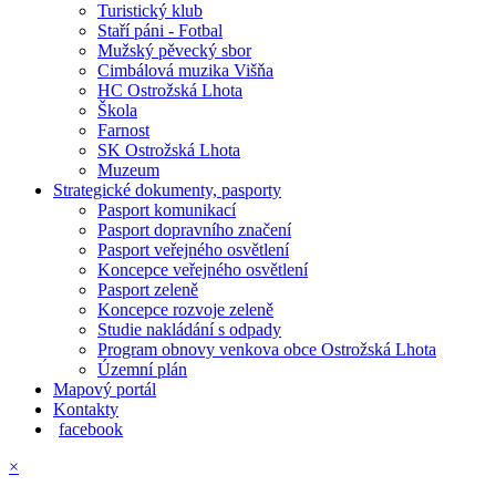
Turistický klub
Staří páni - Fotbal
Mužský pěvecký sbor
Cimbálová muzika Višňa
HC Ostrožská Lhota
Škola
Farnost
SK Ostrožská Lhota
Muzeum
Strategické dokumenty, pasporty
Pasport komunikací
Pasport dopravního značení
Pasport veřejného osvětlení
Koncepce veřejného osvětlení
Pasport zeleně
Koncepce rozvoje zeleně
Studie nakládání s odpady
Program obnovy venkova obce Ostrožská Lhota
Územní plán
Mapový portál
Kontakty
facebook
×