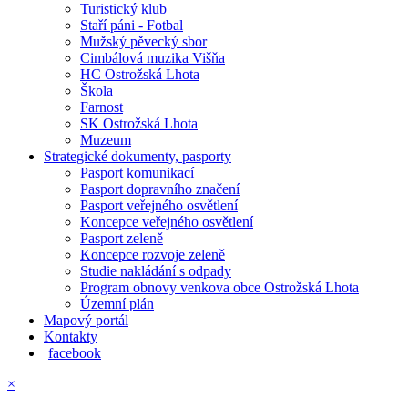
Turistický klub
Staří páni - Fotbal
Mužský pěvecký sbor
Cimbálová muzika Višňa
HC Ostrožská Lhota
Škola
Farnost
SK Ostrožská Lhota
Muzeum
Strategické dokumenty, pasporty
Pasport komunikací
Pasport dopravního značení
Pasport veřejného osvětlení
Koncepce veřejného osvětlení
Pasport zeleně
Koncepce rozvoje zeleně
Studie nakládání s odpady
Program obnovy venkova obce Ostrožská Lhota
Územní plán
Mapový portál
Kontakty
facebook
×