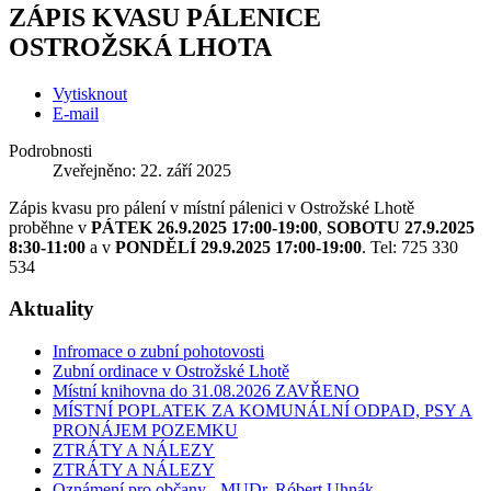
ZÁPIS KVASU PÁLENICE
OSTROŽSKÁ LHOTA
Vytisknout
E-mail
Podrobnosti
Zveřejněno: 22. září 2025
Zápis kvasu pro
pálení v místní pálenici v Ostrožské Lhotě
proběhne v
PÁTEK 26.9.2025 17:00-19:00
,
SOBOTU 27.9.2025
8:30-11:00
a v
PONDĚLÍ 29.9.2025 17:00-19:00
.
Tel: 725 330
534
Aktuality
Infromace o zubní pohotovosti
Zubní ordinace v Ostrožské Lhotě
Místní knihovna do 31.08.2026 ZAVŘENO
MÍSTNÍ POPLATEK ZA KOMUNÁLNÍ ODPAD, PSY A
PRONÁJEM POZEMKU
ZTRÁTY A NÁLEZY
ZTRÁTY A NÁLEZY
Oznámení pro občany - MUDr. Róbert Uhnák