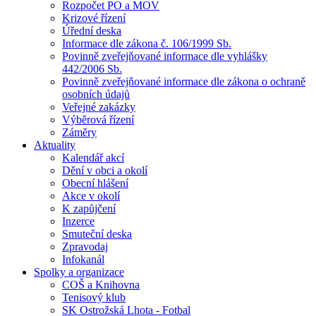
Rozpočet PO a MOV
Krizové řízení
Úřední deska
Informace dle zákona č. 106/1999 Sb.
Povinně zveřejňované informace dle vyhlášky
442/2006 Sb.
Povinně zveřejňované informace dle zákona o ochraně
osobních údajů
Veřejné zakázky
Výběrová řízení
Záměry
Aktuality
Kalendář akcí
Dění v obci a okolí
Obecní hlášení
Akce v okolí
K zapůjčení
Inzerce
Smuteční deska
Zpravodaj
Infokanál
Spolky a organizace
COŠ a Knihovna
Tenisový klub
SK Ostrožská Lhota - Fotbal