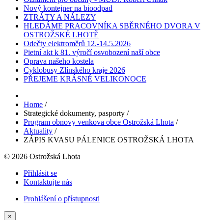
Nový kontejner na bioodpad
ZTRÁTY A NÁLEZY
HLEDÁME PRACOVNÍKA SBĚRNÉHO DVORA V
OSTROŽSKÉ LHOTĚ
Odečty elektroměrů 12.-14.5.2026
Pietní akt k 81. výročí osvobození naší obce
Oprava našeho kostela
Cyklobusy Zlínského kraje 2026
PŘEJEME KRÁSNÉ VELIKONOCE
Home
/
Strategické dokumenty, pasporty
/
Program obnovy venkova obce Ostrožská Lhota
/
Aktuality
/
ZÁPIS KVASU PÁLENICE OSTROŽSKÁ LHOTA
© 2026 Ostrožská Lhota
Přihlásit se
Kontaktujte nás
Prohlášení o přístupnosti
×