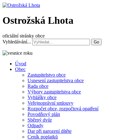
Ostrožská Lhota
oficiální stránky obce
Vyhledávání...
Go
Úvod
Obec
Zastupitelstvo obce
Usnesení zastupitelstva obce
Rada obce
Výbory zastupitelstva obce
Vyhlášky obce
Veřejnoprávní smlouvy
Rozpočet obce, rozpočtová opatření
Povodňový plán
Sběrný dvůr
Odpady
Dar při narození dítěte
Ceník poplatků