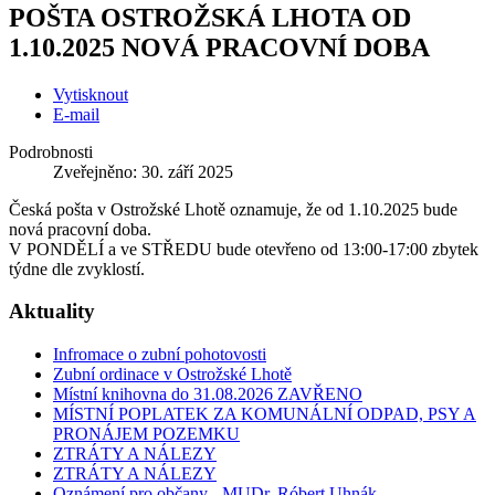
POŠTA OSTROŽSKÁ LHOTA OD
1.10.2025 NOVÁ PRACOVNÍ DOBA
Vytisknout
E-mail
Podrobnosti
Zveřejněno: 30. září 2025
Česká pošta v Ostrožské Lhotě oznamuje, že od 1.10.2025 bude
nová pracovní doba.
V PONDĚLÍ a ve STŘEDU bude otevřeno od 13:00-17:00 zbytek
týdne dle zvyklostí.
Aktuality
Infromace o zubní pohotovosti
Zubní ordinace v Ostrožské Lhotě
Místní knihovna do 31.08.2026 ZAVŘENO
MÍSTNÍ POPLATEK ZA KOMUNÁLNÍ ODPAD, PSY A
PRONÁJEM POZEMKU
ZTRÁTY A NÁLEZY
ZTRÁTY A NÁLEZY
Oznámení pro občany - MUDr. Róbert Uhnák