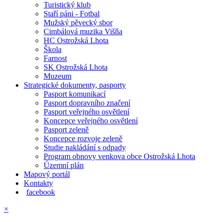
Turistický klub
Staří páni - Fotbal
Mužský pěvecký sbor
Cimbálová muzika Višňa
HC Ostrožská Lhota
Škola
Farnost
SK Ostrožská Lhota
Muzeum
Strategické dokumenty, pasporty
Pasport komunikací
Pasport dopravního značení
Pasport veřejného osvětlení
Koncepce veřejného osvětlení
Pasport zeleně
Koncepce rozvoje zeleně
Studie nakládání s odpady
Program obnovy venkova obce Ostrožská Lhota
Územní plán
Mapový portál
Kontakty
facebook
×