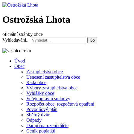
Ostrožská Lhota
oficiální stránky obce
Vyhledávání...
Go
Úvod
Obec
Zastupitelstvo obce
Usnesení zastupitelstva obce
Rada obce
Výbory zastupitelstva obce
Vyhlášky obce
Veřejnoprávní smlouvy
Rozpočet obce, rozpočtová opatření
Povodňový plán
Sběrný dvůr
Odpady
Dar při narození dítěte
Ceník poplatků