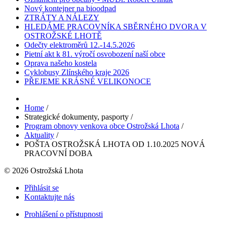
Nový kontejner na bioodpad
ZTRÁTY A NÁLEZY
HLEDÁME PRACOVNÍKA SBĚRNÉHO DVORA V
OSTROŽSKÉ LHOTĚ
Odečty elektroměrů 12.-14.5.2026
Pietní akt k 81. výročí osvobození naší obce
Oprava našeho kostela
Cyklobusy Zlínského kraje 2026
PŘEJEME KRÁSNÉ VELIKONOCE
Home
/
Strategické dokumenty, pasporty
/
Program obnovy venkova obce Ostrožská Lhota
/
Aktuality
/
POŠTA OSTROŽSKÁ LHOTA OD 1.10.2025 NOVÁ
PRACOVNÍ DOBA
© 2026 Ostrožská Lhota
Přihlásit se
Kontaktujte nás
Prohlášení o přístupnosti