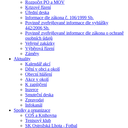
Rozpočet PO a MOV
Krizové řízení
Úřední deska
Informace dle zákona č. 106/1999 Sb.
Povinně zveřejňované informace dle vyhlášky
442/2006 Sb.
Povinně zveřejňované informace dle zákona o ochraně
osobních údajů
Veřejné zakázky
Výběrová řízení
Záměry
Aktuality
Kalendář akcí
Dění v obci a okolí
Obecní hlášení
Akce v okolí
K zapůjčení
Inzerce
Smuteční deska
Zpravodaj
Infokanál
Spolky a organizace
COŠ a Knihovna
Tenisový klub
SK Ostrožská Lhota - Fotbal