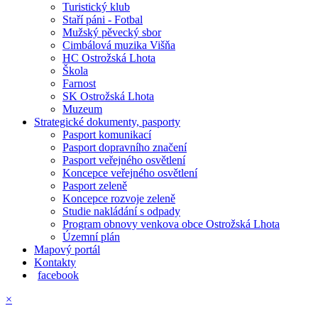
Turistický klub
Staří páni - Fotbal
Mužský pěvecký sbor
Cimbálová muzika Višňa
HC Ostrožská Lhota
Škola
Farnost
SK Ostrožská Lhota
Muzeum
Strategické dokumenty, pasporty
Pasport komunikací
Pasport dopravního značení
Pasport veřejného osvětlení
Koncepce veřejného osvětlení
Pasport zeleně
Koncepce rozvoje zeleně
Studie nakládání s odpady
Program obnovy venkova obce Ostrožská Lhota
Územní plán
Mapový portál
Kontakty
facebook
×