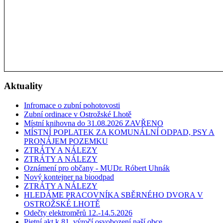
Aktuality
Infromace o zubní pohotovosti
Zubní ordinace v Ostrožské Lhotě
Místní knihovna do 31.08.2026 ZAVŘENO
MÍSTNÍ POPLATEK ZA KOMUNÁLNÍ ODPAD, PSY A
PRONÁJEM POZEMKU
ZTRÁTY A NÁLEZY
ZTRÁTY A NÁLEZY
Oznámení pro občany - MUDr. Róbert Uhnák
Nový kontejner na bioodpad
ZTRÁTY A NÁLEZY
HLEDÁME PRACOVNÍKA SBĚRNÉHO DVORA V
OSTROŽSKÉ LHOTĚ
Odečty elektroměrů 12.-14.5.2026
Pietní akt k 81. výročí osvobození naší obce