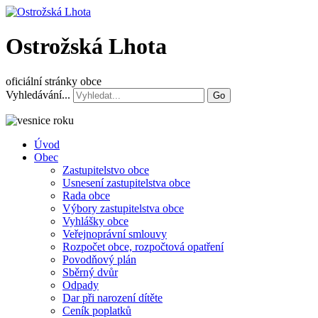
Ostrožská Lhota
oficiální stránky obce
Vyhledávání...
Go
Úvod
Obec
Zastupitelstvo obce
Usnesení zastupitelstva obce
Rada obce
Výbory zastupitelstva obce
Vyhlášky obce
Veřejnoprávní smlouvy
Rozpočet obce, rozpočtová opatření
Povodňový plán
Sběrný dvůr
Odpady
Dar při narození dítěte
Ceník poplatků