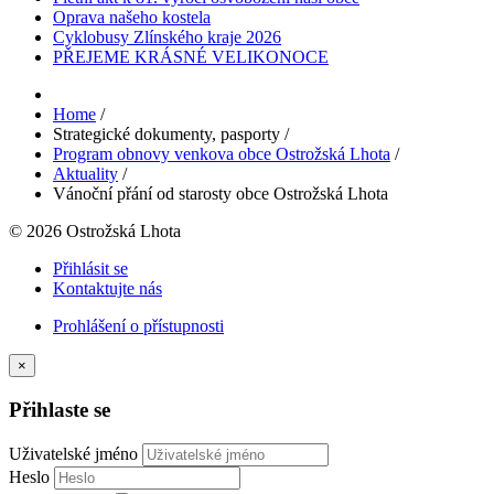
Oprava našeho kostela
Cyklobusy Zlínského kraje 2026
PŘEJEME KRÁSNÉ VELIKONOCE
Home
/
Strategické dokumenty, pasporty
/
Program obnovy venkova obce Ostrožská Lhota
/
Aktuality
/
Vánoční přání od starosty obce Ostrožská Lhota
© 2026 Ostrožská Lhota
Přihlásit se
Kontaktujte nás
Prohlášení o přístupnosti
×
Přihlaste se
Uživatelské jméno
Heslo