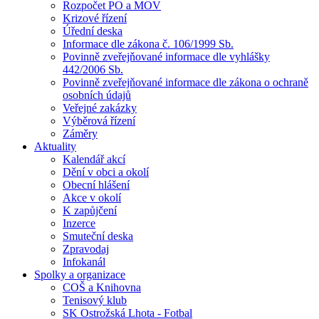
Rozpočet PO a MOV
Krizové řízení
Úřední deska
Informace dle zákona č. 106/1999 Sb.
Povinně zveřejňované informace dle vyhlášky
442/2006 Sb.
Povinně zveřejňované informace dle zákona o ochraně
osobních údajů
Veřejné zakázky
Výběrová řízení
Záměry
Aktuality
Kalendář akcí
Dění v obci a okolí
Obecní hlášení
Akce v okolí
K zapůjčení
Inzerce
Smuteční deska
Zpravodaj
Infokanál
Spolky a organizace
COŠ a Knihovna
Tenisový klub
SK Ostrožská Lhota - Fotbal