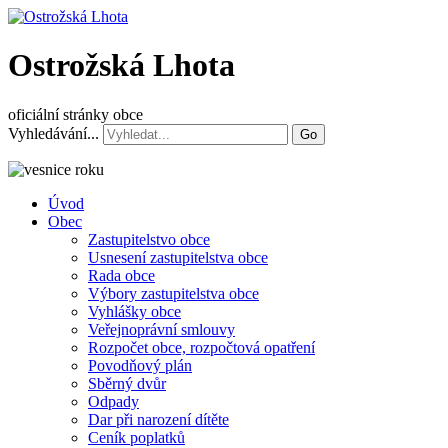
Ostrožská Lhota
oficiální stránky obce
Vyhledávání...
Go
Úvod
Obec
Zastupitelstvo obce
Usnesení zastupitelstva obce
Rada obce
Výbory zastupitelstva obce
Vyhlášky obce
Veřejnoprávní smlouvy
Rozpočet obce, rozpočtová opatření
Povodňový plán
Sběrný dvůr
Odpady
Dar při narození dítěte
Ceník poplatků