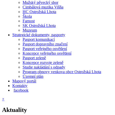
Mužský pěvecký sbor
Cimbálová muzika Višňa
HC Ostrožská Lhota
Škola
Farnost
SK Ostrožská Lhota
Muzeum
Strategické dokumenty, pasporty
Pasport komunikací
Pasport dopravního značení
Pasport veřejného osvětlení
Koncepce veřejného osvětlení
Pasport zeleně
Koncepce rozvoje zeleně
Studie nakládání s odpady
Program obnovy venkova obce Ostrožská Lhota
Územní plán
Mapový portál
Kontakty
facebook
×
Aktuality