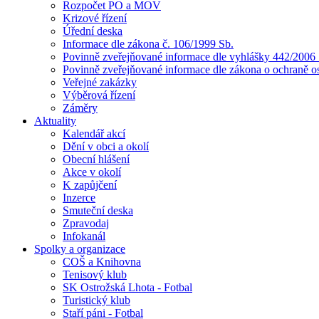
Rozpočet PO a MOV
Krizové řízení
Úřední deska
Informace dle zákona č. 106/1999 Sb.
Povinně zveřejňované informace dle vyhlášky 442/2006 
Povinně zveřejňované informace dle zákona o ochraně o
Veřejné zakázky
Výběrová řízení
Záměry
Aktuality
Kalendář akcí
Dění v obci a okolí
Obecní hlášení
Akce v okolí
K zapůjčení
Inzerce
Smuteční deska
Zpravodaj
Infokanál
Spolky a organizace
COŠ a Knihovna
Tenisový klub
SK Ostrožská Lhota - Fotbal
Turistický klub
Staří páni - Fotbal