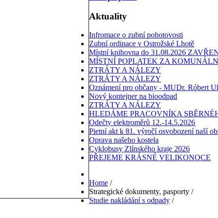
Aktuality
Infromace o zubní pohotovosti
Zubní ordinace v Ostrožské Lhotě
Místní knihovna do 31.08.2026 ZAVŘE
MÍSTNÍ POPLATEK ZA KOMUNÁLN
ZTRÁTY A NÁLEZY
ZTRÁTY A NÁLEZY
Oznámení pro občany - MUDr. Róbert U
Nový kontejner na bioodpad
ZTRÁTY A NÁLEZY
HLEDÁME PRACOVNÍKA SBĚRNÉH
Odečty elektroměrů 12.-14.5.2026
Pietní akt k 81. výročí osvobození naší o
Oprava našeho kostela
Cyklobusy Zlínského kraje 2026
PŘEJEME KRÁSNÉ VELIKONOCE
Home
/
Strategické dokumenty, pasporty
/
Studie nakládání s odpady
/