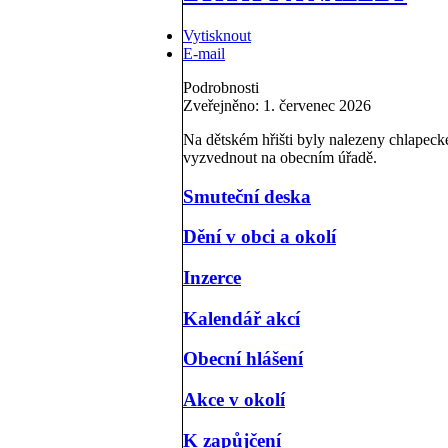
Vytisknout
E-mail
Podrobnosti
Zveřejněno: 1. červenec 2026
Na dětském hřišti byly nalezeny chlapecké
vyzvednout na obecním úřadě.
Smuteční deska
Dění v obci a okolí
Inzerce
Kalendář akcí
Obecní hlášení
Akce v okolí
K zapůjčení