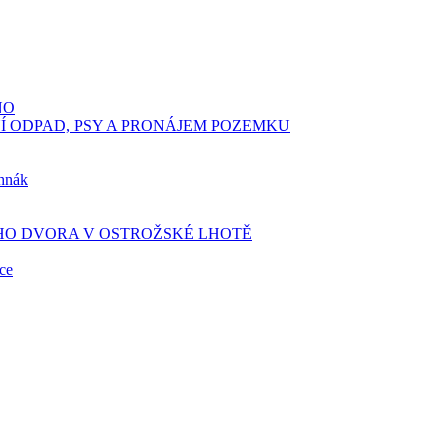
NO
Í ODPAD, PSY A PRONÁJEM POZEMKU
hnák
O DVORA V OSTROŽSKÉ LHOTĚ
bce