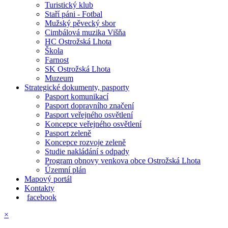
Turistický klub
Staří páni - Fotbal
Mužský pěvecký sbor
Cimbálová muzika Višňa
HC Ostrožská Lhota
Škola
Farnost
SK Ostrožská Lhota
Muzeum
Strategické dokumenty, pasporty
Pasport komunikací
Pasport dopravního značení
Pasport veřejného osvětlení
Koncepce veřejného osvětlení
Pasport zeleně
Koncepce rozvoje zeleně
Studie nakládání s odpady
Program obnovy venkova obce Ostrožská Lhota
Územní plán
Mapový portál
Kontakty
facebook
×