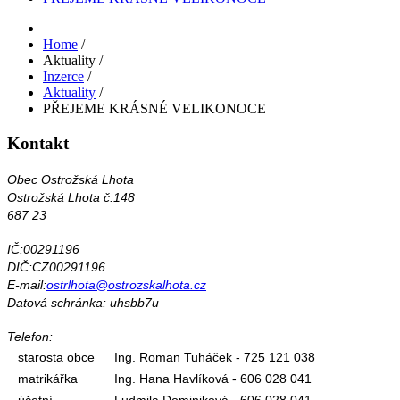
Home
/
Aktuality
/
Inzerce
/
Aktuality
/
PŘEJEME KRÁSNÉ VELIKONOCE
Kontakt
Obec Ostrožská Lhota
Ostrožská Lhota č.148
687 23
IČ:00291196
DIČ:CZ00291196
E-mail:
ostrlhota@ostrozskalhota.cz
Datová schránka: uhsbb7u
Telefon:
starosta obce
Ing. Roman Tuháček - 725 121 038
matrikářka
Ing. Hana Havlíková - 606 028 041
účetní
Ludmila Dominiková - 606 028 041