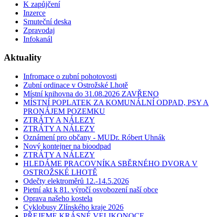
K zapůjčení
Inzerce
Smuteční deska
Zpravodaj
Infokanál
Aktuality
Infromace o zubní pohotovosti
Zubní ordinace v Ostrožské Lhotě
Místní knihovna do 31.08.2026 ZAVŘENO
MÍSTNÍ POPLATEK ZA KOMUNÁLNÍ ODPAD, PSY A
PRONÁJEM POZEMKU
ZTRÁTY A NÁLEZY
ZTRÁTY A NÁLEZY
Oznámení pro občany - MUDr. Róbert Uhnák
Nový kontejner na bioodpad
ZTRÁTY A NÁLEZY
HLEDÁME PRACOVNÍKA SBĚRNÉHO DVORA V
OSTROŽSKÉ LHOTĚ
Odečty elektroměrů 12.-14.5.2026
Pietní akt k 81. výročí osvobození naší obce
Oprava našeho kostela
Cyklobusy Zlínského kraje 2026
PŘEJEME KRÁSNÉ VELIKONOCE