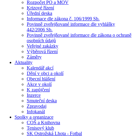
Rozpočet PO a MOV
Krizové řízení
Úřední deska
Informace dle zákona č. 106/1999 Sb.
Povinně zveřejňované informace dle vyhlášky
442/2006 Sb.
Povinně zveřejňované informace dle zákona o ochraně
osobních údajů
Veřejné zakázky
Výběrová řízení
Záměry
Aktuality
Kalendář akcí
Dění v obci a okolí
Obecní hlášení
Akce v okolí
K zapůjčení
Inzerce
Smuteční deska
Zpravodaj
Infokanál
Spolky a organizace
COŠ a Knihovna
Tenisový klub
SK Ostrožská Lhota - Fotbal