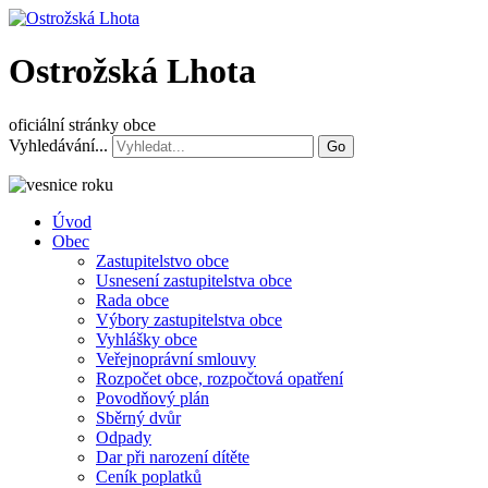
Ostrožská Lhota
oficiální stránky obce
Vyhledávání...
Go
Úvod
Obec
Zastupitelstvo obce
Usnesení zastupitelstva obce
Rada obce
Výbory zastupitelstva obce
Vyhlášky obce
Veřejnoprávní smlouvy
Rozpočet obce, rozpočtová opatření
Povodňový plán
Sběrný dvůr
Odpady
Dar při narození dítěte
Ceník poplatků