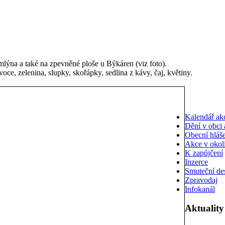
mlýna a také na zpevněné ploše u Býkáren (viz foto).
oce, zelenina, slupky, skořápky, sedlina z kávy, čaj, květiny.
Kalendář ak
Dění v obci 
Obecní hláš
Akce v okol
K zapůjčení
Inzerce
Smuteční de
Zpravodaj
Infokanál
Aktuality