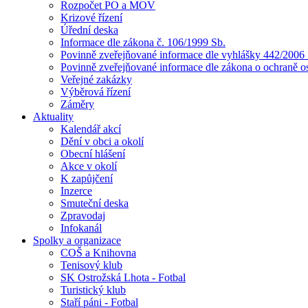
Rozpočet PO a MOV
Krizové řízení
Úřední deska
Informace dle zákona č. 106/1999 Sb.
Povinně zveřejňované informace dle vyhlášky 442/2006 
Povinně zveřejňované informace dle zákona o ochraně o
Veřejné zakázky
Výběrová řízení
Záměry
Aktuality
Kalendář akcí
Dění v obci a okolí
Obecní hlášení
Akce v okolí
K zapůjčení
Inzerce
Smuteční deska
Zpravodaj
Infokanál
Spolky a organizace
COŠ a Knihovna
Tenisový klub
SK Ostrožská Lhota - Fotbal
Turistický klub
Staří páni - Fotbal