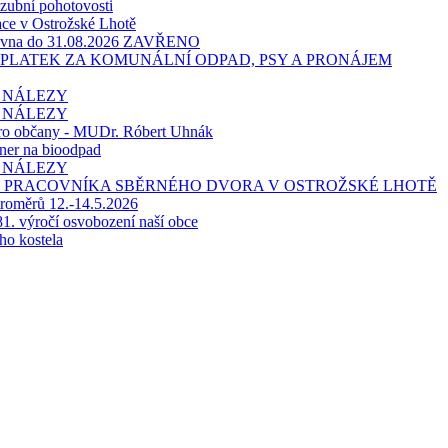
zubní pohotovosti
ace v Ostrožské Lhotě
hovna do 31.08.2026 ZAVŘENO
OPLATEK ZA KOMUNÁLNÍ ODPAD, PSY A PRONÁJEM
 NÁLEZY
 NÁLEZY
ro občany - MUDr. Róbert Uhnák
ner na bioodpad
 NÁLEZY
 PRACOVNÍKA SBĚRNÉHO DVORA V OSTROŽSKÉ LHOTĚ
troměrů 12.-14.5.2026
 81. výročí osvobození naší obce
ho kostela