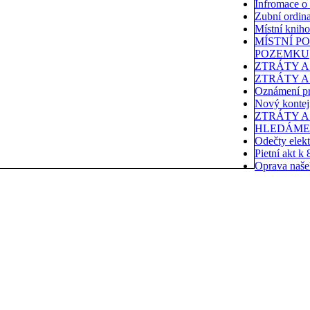
Infromace o 
Zubní ordin
Místní kni
MÍSTNÍ P
POZEMKU
ZTRÁTY A
ZTRÁTY A
Oznámení p
Nový kontej
ZTRÁTY A
HLEDÁME
Odečty elek
Pietní akt k
Oprava naše