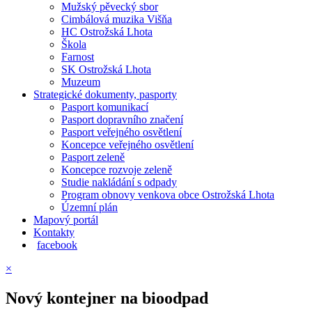
Mužský pěvecký sbor
Cimbálová muzika Višňa
HC Ostrožská Lhota
Škola
Farnost
SK Ostrožská Lhota
Muzeum
Strategické dokumenty, pasporty
Pasport komunikací
Pasport dopravního značení
Pasport veřejného osvětlení
Koncepce veřejného osvětlení
Pasport zeleně
Koncepce rozvoje zeleně
Studie nakládání s odpady
Program obnovy venkova obce Ostrožská Lhota
Územní plán
Mapový portál
Kontakty
facebook
×
Nový kontejner na bioodpad