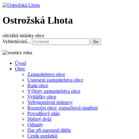
Ostrožská Lhota
oficiální stránky obce
Vyhledávání...
Go
Úvod
Obec
Zastupitelstvo obce
Usnesení zastupitelstva obce
Rada obce
Výbory zastupitelstva obce
Vyhlášky obce
Veřejnoprávní smlouvy
Rozpočet obce, rozpočtová opatření
Povodňový plán
Sběrný dvůr
Odpady
Dar při narození dítěte
Ceník poplatků