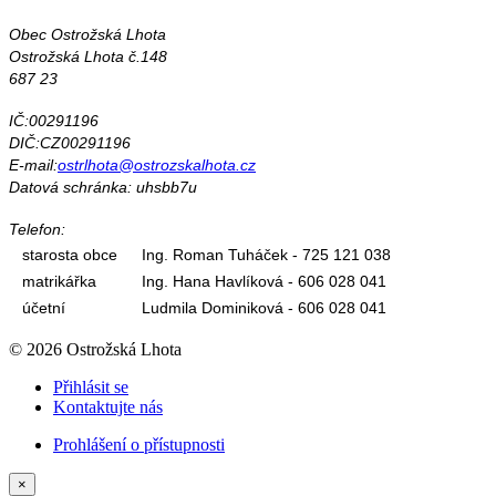
Obec Ostrožská Lhota
Ostrožská Lhota č.148
687 23
IČ:00291196
DIČ:CZ00291196
E-mail:
ostrlhota@ostrozskalhota.cz
Datová schránka: uhsbb7u
Telefon:
starosta obce
Ing. Roman Tuháček - 725 121 038
matrikářka
Ing. Hana Havlíková - 606 028 041
účetní
Ludmila Dominiková - 606 028 041
© 2026 Ostrožská Lhota
Přihlásit se
Kontaktujte nás
Prohlášení o přístupnosti
×