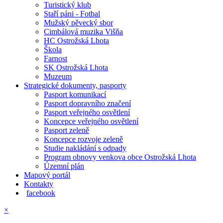
Turistický klub
Staří páni - Fotbal
Mužský pěvecký sbor
Cimbálová muzika Višňa
HC Ostrožská Lhota
Škola
Farnost
SK Ostrožská Lhota
Muzeum
Strategické dokumenty, pasporty
Pasport komunikací
Pasport dopravního značení
Pasport veřejného osvětlení
Koncepce veřejného osvětlení
Pasport zeleně
Koncepce rozvoje zeleně
Studie nakládání s odpady
Program obnovy venkova obce Ostrožská Lhota
Územní plán
Mapový portál
Kontakty
facebook
×