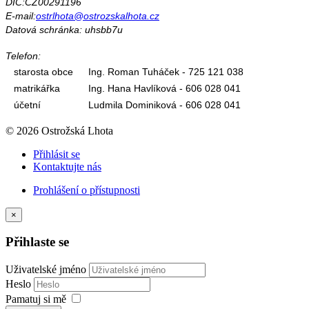
DIČ:CZ00291196
E-mail:
ostrlhota@ostrozskalhota.cz
Datová schránka: uhsbb7u
Telefon:
starosta obce
Ing. Roman Tuháček - 725 121 038
matrikářka
Ing. Hana Havlíková - 606 028 041
účetní
Ludmila Dominiková - 606 028 041
© 2026 Ostrožská Lhota
Přihlásit se
Kontaktujte nás
Prohlášení o přístupnosti
×
Přihlaste se
Uživatelské jméno
Heslo
Pamatuj si mě