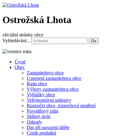
Ostrožská Lhota
oficiální stránky obce
Vyhledávání...
Go
Úvod
Obec
Zastupitelstvo obce
Usnesení zastupitelstva obce
Rada obce
Výbory zastupitelstva obce
Vyhlášky obce
Veřejnoprávní smlouvy
Rozpočet obce, rozpočtová opatření
Povodňový plán
Sběrný dvůr
Odpady
Dar při narození dítěte
Ceník poplatků