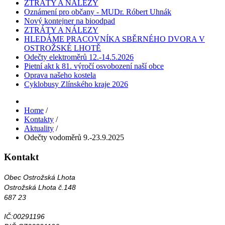
ZTRÁTY A NÁLEZY
Oznámení pro občany - MUDr. Róbert Uhnák
Nový kontejner na bioodpad
ZTRÁTY A NÁLEZY
HLEDÁME PRACOVNÍKA SBĚRNÉHO DVORA V
OSTROŽSKÉ LHOTĚ
Odečty elektroměrů 12.-14.5.2026
Pietní akt k 81. výročí osvobození naší obce
Oprava našeho kostela
Cyklobusy Zlínského kraje 2026
Home
/
Kontakty
/
Aktuality
/
Odečty vodoměrů 9.-23.9.2025
Kontakt
Obec Ostrožská Lhota
Ostrožská Lhota č.148
687 23
IČ:00291196