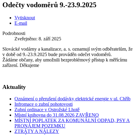
Odečty vodoměrů 9.-23.9.2025
Vytisknout
E-mail
Podrobnosti
Zveřejněno: 8. září 2025
Slovácké vodárny a kanalizace, a. s. oznamují svým odběratelům, že
v době od 9.-23.9.2025 bude prováděn odečet vodoměrů.
Žádáme občany, aby umožnili bezproblémový přístup k měřícímu
zařízení. Děkujeme
Aktuality
Oznámení o přerušení dodávky elektrické energie v ul. Chříb
Infromace o zubní pohotovosti
Zubní ordinace v Ostrožské Lhotě
Místní knihovna do 31.08.2026 ZAVŘENO
MÍSTNÍ POPLATEK ZA KOMUNÁLNÍ ODPAD, PSY A
PRONÁJEM POZEMKU
ZTRÁTY A NÁLEZY