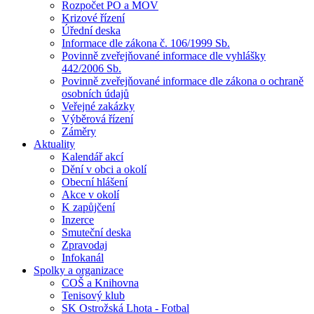
Rozpočet PO a MOV
Krizové řízení
Úřední deska
Informace dle zákona č. 106/1999 Sb.
Povinně zveřejňované informace dle vyhlášky
442/2006 Sb.
Povinně zveřejňované informace dle zákona o ochraně
osobních údajů
Veřejné zakázky
Výběrová řízení
Záměry
Aktuality
Kalendář akcí
Dění v obci a okolí
Obecní hlášení
Akce v okolí
K zapůjčení
Inzerce
Smuteční deska
Zpravodaj
Infokanál
Spolky a organizace
COŠ a Knihovna
Tenisový klub
SK Ostrožská Lhota - Fotbal