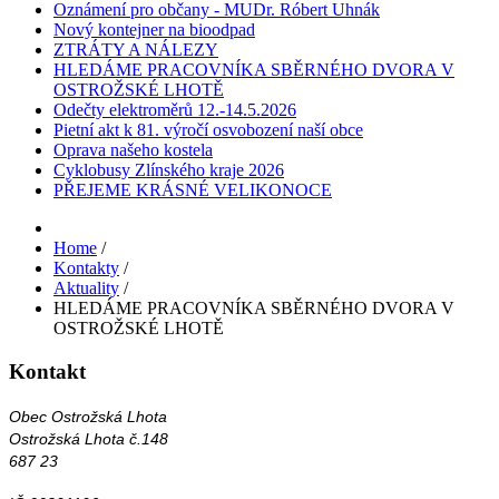
Oznámení pro občany - MUDr. Róbert Uhnák
Nový kontejner na bioodpad
ZTRÁTY A NÁLEZY
HLEDÁME PRACOVNÍKA SBĚRNÉHO DVORA V
OSTROŽSKÉ LHOTĚ
Odečty elektroměrů 12.-14.5.2026
Pietní akt k 81. výročí osvobození naší obce
Oprava našeho kostela
Cyklobusy Zlínského kraje 2026
PŘEJEME KRÁSNÉ VELIKONOCE
Home
/
Kontakty
/
Aktuality
/
HLEDÁME PRACOVNÍKA SBĚRNÉHO DVORA V
OSTROŽSKÉ LHOTĚ
Kontakt
Obec Ostrožská Lhota
Ostrožská Lhota č.148
687 23