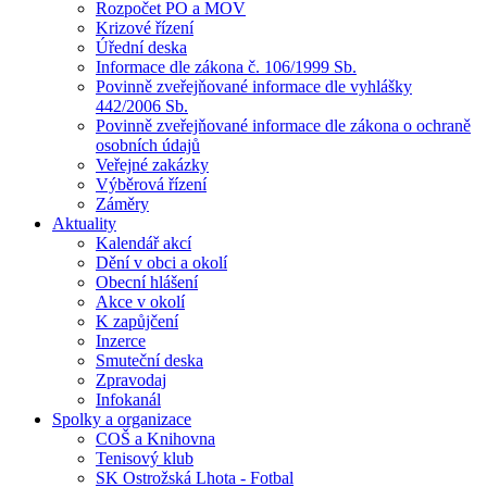
Rozpočet PO a MOV
Krizové řízení
Úřední deska
Informace dle zákona č. 106/1999 Sb.
Povinně zveřejňované informace dle vyhlášky
442/2006 Sb.
Povinně zveřejňované informace dle zákona o ochraně
osobních údajů
Veřejné zakázky
Výběrová řízení
Záměry
Aktuality
Kalendář akcí
Dění v obci a okolí
Obecní hlášení
Akce v okolí
K zapůjčení
Inzerce
Smuteční deska
Zpravodaj
Infokanál
Spolky a organizace
COŠ a Knihovna
Tenisový klub
SK Ostrožská Lhota - Fotbal