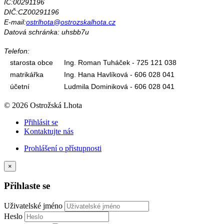
IČ:00291196
DIČ:CZ00291196
E-mail:
ostrlhota@ostrozskalhota.cz
Datová schránka: uhsbb7u
Telefon:
starosta obce
Ing. Roman Tuháček - 725 121 038
matrikářka
Ing. Hana Havlíková - 606 028 041
účetní
Ludmila Dominiková - 606 028 041
© 2026 Ostrožská Lhota
Přihlásit se
Kontaktujte nás
Prohlášení o přístupnosti
×
Přihlaste se
Uživatelské jméno
Heslo