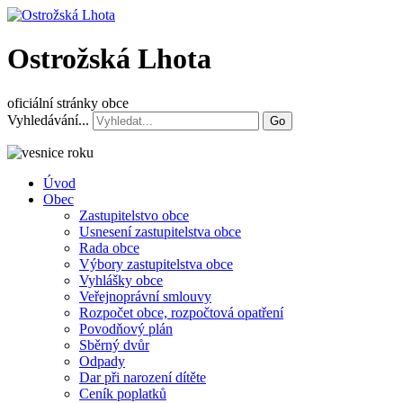
Ostrožská Lhota
oficiální stránky obce
Vyhledávání...
Go
Úvod
Obec
Zastupitelstvo obce
Usnesení zastupitelstva obce
Rada obce
Výbory zastupitelstva obce
Vyhlášky obce
Veřejnoprávní smlouvy
Rozpočet obce, rozpočtová opatření
Povodňový plán
Sběrný dvůr
Odpady
Dar při narození dítěte
Ceník poplatků