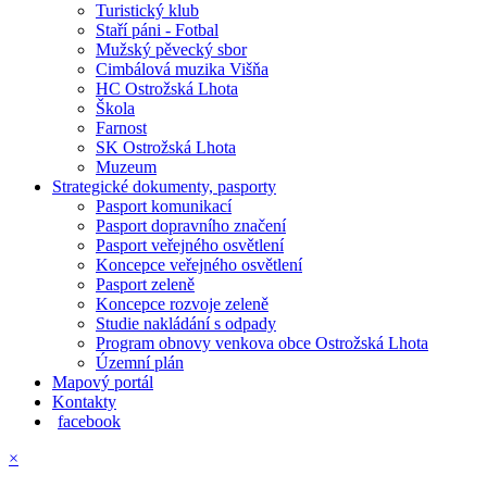
Turistický klub
Staří páni - Fotbal
Mužský pěvecký sbor
Cimbálová muzika Višňa
HC Ostrožská Lhota
Škola
Farnost
SK Ostrožská Lhota
Muzeum
Strategické dokumenty, pasporty
Pasport komunikací
Pasport dopravního značení
Pasport veřejného osvětlení
Koncepce veřejného osvětlení
Pasport zeleně
Koncepce rozvoje zeleně
Studie nakládání s odpady
Program obnovy venkova obce Ostrožská Lhota
Územní plán
Mapový portál
Kontakty
facebook
×