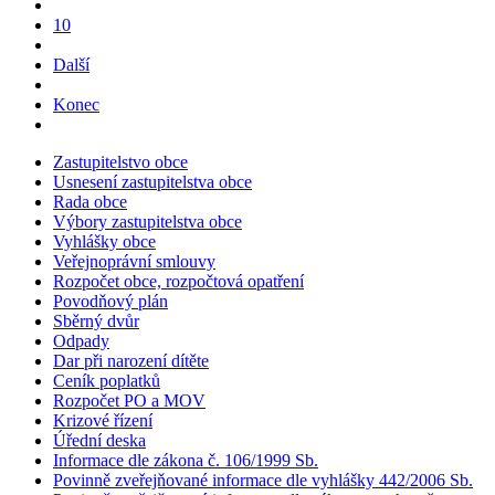
10
Další
Konec
Zastupitelstvo obce
Usnesení zastupitelstva obce
Rada obce
Výbory zastupitelstva obce
Vyhlášky obce
Veřejnoprávní smlouvy
Rozpočet obce, rozpočtová opatření
Povodňový plán
Sběrný dvůr
Odpady
Dar při narození dítěte
Ceník poplatků
Rozpočet PO a MOV
Krizové řízení
Úřední deska
Informace dle zákona č. 106/1999 Sb.
Povinně zveřejňované informace dle vyhlášky 442/2006 Sb.