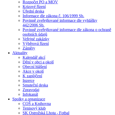
Rozpočet PO a MOV
Krizové řízení
Úřední deska
Informace dle zákona č. 106/1999 Sb.
Povinně zveřejňované informace dle vyhlášky
442/2006 Sb.
Povinně zveřejňované informace dle zákona o ochraně
osobních údajů
Veřejné zakázky
Výběrová řízení
Záměry
Aktuality
Kalendář akcí
Dění v obci a okolí
Obecní hlášení
Akce v okolí
K zapůjčení
Inzerce
Smuteční deska
Zpravodaj
Infokanál
Spolky a organizace
COŠ a Knihovna
Tenisový klub
SK Ostrožská Lhota - Fotbal