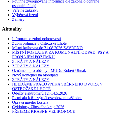
Povinně zveřejňované informace dle zákona o ochraně
osobních údajů
Veřejné zakázky
Výběrová řízení
Záměry
Aktuality
Infromace o zubní pohotovosti
Zubní ordinace v Ostrožské Lhotě
Místní knihovna do 31.08.2026 ZAVŘENO
MÍSTNÍ POPLATEK ZA KOMUNÁLNÍ ODPAD, PSY A
PRONÁJEM POZEMKU
ZTRÁTY A NÁLEZY
ZTRÁTY A NÁLEZY
Oznámení pro občany - MUDr. Róbert Uhnák
Nový kontejner na bioodpad
ZTRÁTY A NÁLEZY
HLEDÁME PRACOVNÍKA SBĚRNÉHO DVORA V
OSTROŽSKÉ LHOTĚ
Odečty elektroměrů 12.-14.5.2026
Pietní akt k 81. výročí osvobození naší obce
Oprava našeho kostela
Cyklobusy Zlínského kraje 2026
PŘEJEME KRÁSNÉ VELIKONOCE