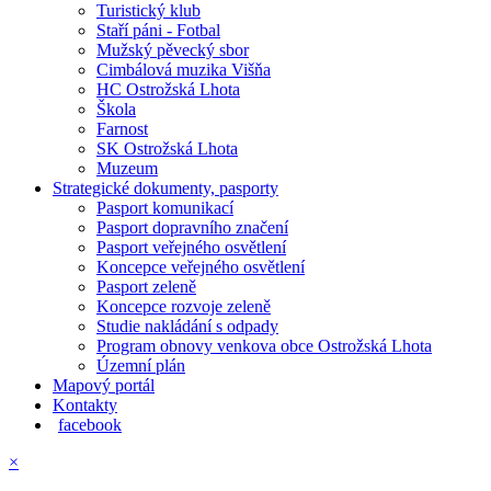
Turistický klub
Staří páni - Fotbal
Mužský pěvecký sbor
Cimbálová muzika Višňa
HC Ostrožská Lhota
Škola
Farnost
SK Ostrožská Lhota
Muzeum
Strategické dokumenty, pasporty
Pasport komunikací
Pasport dopravního značení
Pasport veřejného osvětlení
Koncepce veřejného osvětlení
Pasport zeleně
Koncepce rozvoje zeleně
Studie nakládání s odpady
Program obnovy venkova obce Ostrožská Lhota
Územní plán
Mapový portál
Kontakty
facebook
×