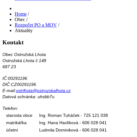
Home
/
Obec
/
Rozpočet PO a MOV
/
Aktuality
Kontakt
Obec Ostrožská Lhota
Ostrožská Lhota č.148
687 23
IČ:00291196
DIČ:CZ00291196
E-mail:
ostrlhota@ostrozskalhota.cz
Datová schránka: uhsbb7u
Telefon:
starosta obce
Ing. Roman Tuháček - 725 121 038
matrikářka
Ing. Hana Havlíková - 606 028 041
účetní
Ludmila Dominiková - 606 028 041