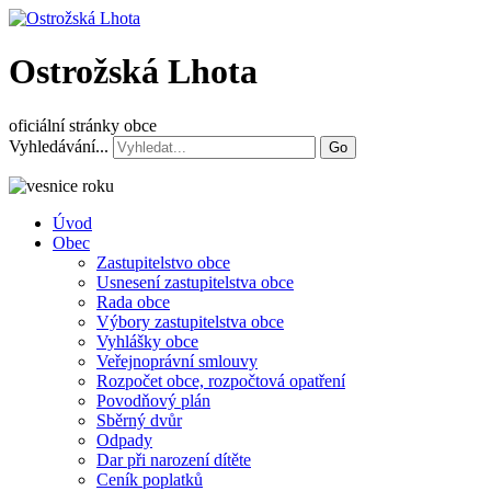
Ostrožská Lhota
oficiální stránky obce
Vyhledávání...
Go
Úvod
Obec
Zastupitelstvo obce
Usnesení zastupitelstva obce
Rada obce
Výbory zastupitelstva obce
Vyhlášky obce
Veřejnoprávní smlouvy
Rozpočet obce, rozpočtová opatření
Povodňový plán
Sběrný dvůr
Odpady
Dar při narození dítěte
Ceník poplatků