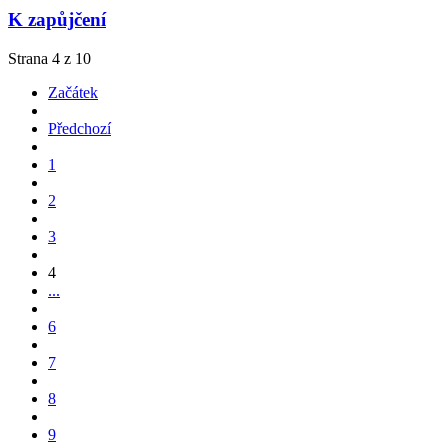
K zapůjčení
Strana 4 z 10
Začátek
Předchozí
1
2
3
4
...
6
7
8
9