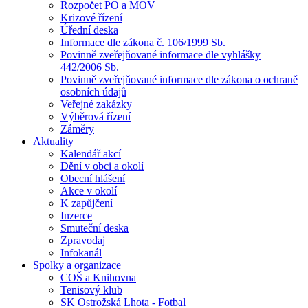
Rozpočet PO a MOV
Krizové řízení
Úřední deska
Informace dle zákona č. 106/1999 Sb.
Povinně zveřejňované informace dle vyhlášky
442/2006 Sb.
Povinně zveřejňované informace dle zákona o ochraně
osobních údajů
Veřejné zakázky
Výběrová řízení
Záměry
Aktuality
Kalendář akcí
Dění v obci a okolí
Obecní hlášení
Akce v okolí
K zapůjčení
Inzerce
Smuteční deska
Zpravodaj
Infokanál
Spolky a organizace
COŠ a Knihovna
Tenisový klub
SK Ostrožská Lhota - Fotbal