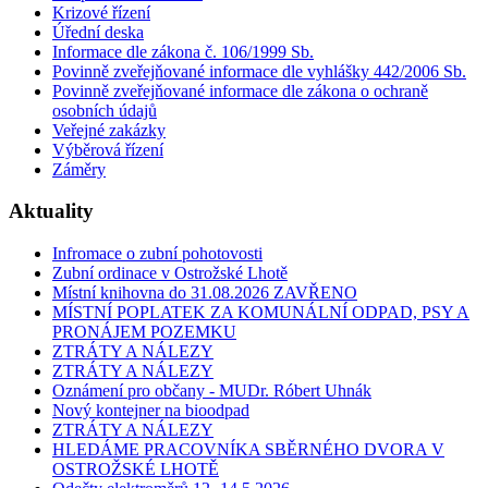
Krizové řízení
Úřední deska
Informace dle zákona č. 106/1999 Sb.
Povinně zveřejňované informace dle vyhlášky 442/2006 Sb.
Povinně zveřejňované informace dle zákona o ochraně
osobních údajů
Veřejné zakázky
Výběrová řízení
Záměry
Aktuality
Infromace o zubní pohotovosti
Zubní ordinace v Ostrožské Lhotě
Místní knihovna do 31.08.2026 ZAVŘENO
MÍSTNÍ POPLATEK ZA KOMUNÁLNÍ ODPAD, PSY A
PRONÁJEM POZEMKU
ZTRÁTY A NÁLEZY
ZTRÁTY A NÁLEZY
Oznámení pro občany - MUDr. Róbert Uhnák
Nový kontejner na bioodpad
ZTRÁTY A NÁLEZY
HLEDÁME PRACOVNÍKA SBĚRNÉHO DVORA V
OSTROŽSKÉ LHOTĚ