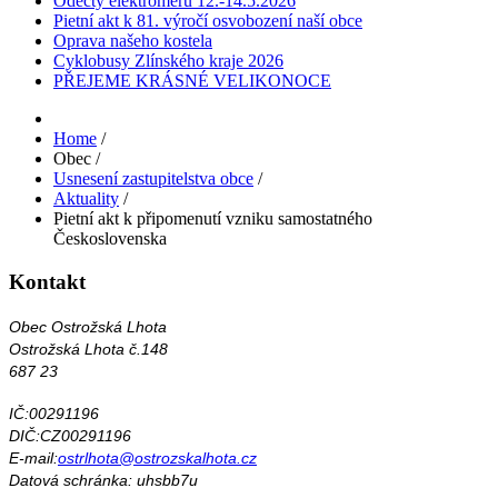
Odečty elektroměrů 12.-14.5.2026
Pietní akt k 81. výročí osvobození naší obce
Oprava našeho kostela
Cyklobusy Zlínského kraje 2026
PŘEJEME KRÁSNÉ VELIKONOCE
Home
/
Obec
/
Usnesení zastupitelstva obce
/
Aktuality
/
Pietní akt k připomenutí vzniku samostatného
Československa
Kontakt
Obec Ostrožská Lhota
Ostrožská Lhota č.148
687 23
IČ:00291196
DIČ:CZ00291196
E-mail:
ostrlhota@ostrozskalhota.cz
Datová schránka: uhsbb7u