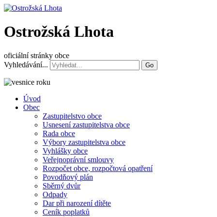
Ostrožská Lhota
oficiální stránky obce
Vyhledávání...
Go
Úvod
Obec
Zastupitelstvo obce
Usnesení zastupitelstva obce
Rada obce
Výbory zastupitelstva obce
Vyhlášky obce
Veřejnoprávní smlouvy
Rozpočet obce, rozpočtová opatření
Povodňový plán
Sběrný dvůr
Odpady
Dar při narození dítěte
Ceník poplatků