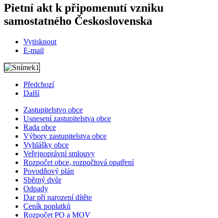
Pietní akt k připomenutí vzniku
samostatného Československa
Vytisknout
E-mail
Předchozí
Další
Zastupitelstvo obce
Usnesení zastupitelstva obce
Rada obce
Výbory zastupitelstva obce
Vyhlášky obce
Veřejnoprávní smlouvy
Rozpočet obce, rozpočtová opatření
Povodňový plán
Sběrný dvůr
Odpady
Dar při narození dítěte
Ceník poplatků
Rozpočet PO a MOV