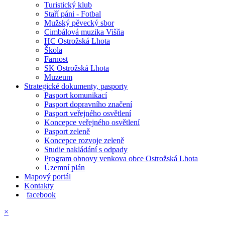
Turistický klub
Staří páni - Fotbal
Mužský pěvecký sbor
Cimbálová muzika Višňa
HC Ostrožská Lhota
Škola
Farnost
SK Ostrožská Lhota
Muzeum
Strategické dokumenty, pasporty
Pasport komunikací
Pasport dopravního značení
Pasport veřejného osvětlení
Koncepce veřejného osvětlení
Pasport zeleně
Koncepce rozvoje zeleně
Studie nakládání s odpady
Program obnovy venkova obce Ostrožská Lhota
Územní plán
Mapový portál
Kontakty
facebook
×