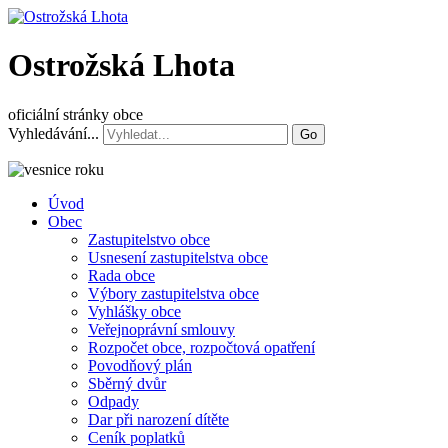
Ostrožská Lhota
oficiální stránky obce
Vyhledávání...
Go
Úvod
Obec
Zastupitelstvo obce
Usnesení zastupitelstva obce
Rada obce
Výbory zastupitelstva obce
Vyhlášky obce
Veřejnoprávní smlouvy
Rozpočet obce, rozpočtová opatření
Povodňový plán
Sběrný dvůr
Odpady
Dar při narození dítěte
Ceník poplatků