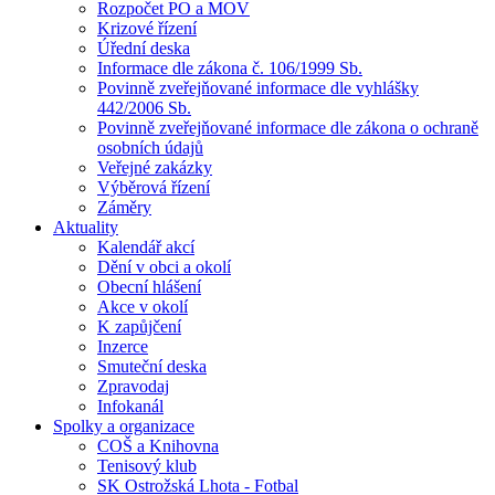
Rozpočet PO a MOV
Krizové řízení
Úřední deska
Informace dle zákona č. 106/1999 Sb.
Povinně zveřejňované informace dle vyhlášky
442/2006 Sb.
Povinně zveřejňované informace dle zákona o ochraně
osobních údajů
Veřejné zakázky
Výběrová řízení
Záměry
Aktuality
Kalendář akcí
Dění v obci a okolí
Obecní hlášení
Akce v okolí
K zapůjčení
Inzerce
Smuteční deska
Zpravodaj
Infokanál
Spolky a organizace
COŠ a Knihovna
Tenisový klub
SK Ostrožská Lhota - Fotbal