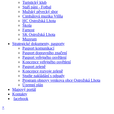
Turistický klub
Staří páni - Fotbal
Mužský pěvecký sbor
Cimbálová muzika Višňa
HC Ostrožská Lhota
Škola
Farnost
SK Ostrožská Lhota
Muzeum
Strategické dokumenty, pasporty
Pasport komunikací
Pasport dopravního značení
Pasport veřejného osvětlení
Koncepce veřejného osvětlení
Pasport zeleně
Koncepce rozvoje zeleně
Studie nakládání s odpady
Program obnovy venkova obce Ostrožská Lhota
Územní plán
Mapový portál
Kontakty
facebook
×