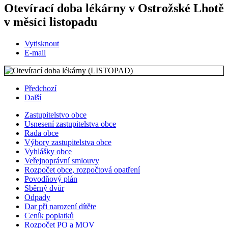
Otevírací doba lékárny v Ostrožské Lhotě
v měsíci listopadu
Vytisknout
E-mail
Předchozí
Další
Zastupitelstvo obce
Usnesení zastupitelstva obce
Rada obce
Výbory zastupitelstva obce
Vyhlášky obce
Veřejnoprávní smlouvy
Rozpočet obce, rozpočtová opatření
Povodňový plán
Sběrný dvůr
Odpady
Dar při narození dítěte
Ceník poplatků
Rozpočet PO a MOV