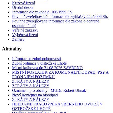
Krizové řízení
Úřední deska
Informace dle zákona č. 106/1999 Sb.
Povinně zveřejňované informace dle vyhlášky 442/2006 Sb.
Povinně zveřejňované informace dle zákona o ochraně
osobních údajů
Veřejné zakázky
Výběrová řízení
Záměry
Aktuality
Infromace o zubní pohotovosti
Zubní ordinace v Ostrožské Lhotě
Místní knihovna do 31.08.2026 ZAVŘENO
MÍSTNÍ POPLATEK ZA KOMUNÁLNÍ ODPAD, PSY A
PRONÁJEM POZEMKU
ZTRÁTY A NÁLEZY
ZTRÁTY A NÁLEZY
Oznámení pro občany - MUDr. Róbert Uhnák
Nový kontejner na bioodpad
ZTRÁTY A NÁLEZY
HLEDÁME PRACOVNÍKA SBĚRNÉHO DVORA V
OSTROŽSKÉ LHOTĚ