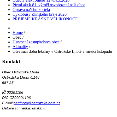
Odečty elektroměrů 12.-14.5.2026
Pietní akt k 81. výročí osvobození naší obce
Oprava našeho kostela
Cyklobusy Zlínského kraje 2026
PŘEJEME KRÁSNÉ VELIKONOCE
Home
/
Obec
/
Usnesení zastupitelstva obce
/
Aktuality
/
Otevírací doba lékárny v Ostrožské Lhotě v měsíci listopadu
Kontakt
Obec Ostrožská Lhota
Ostrožská Lhota č.148
687 23
IČ:00291196
DIČ:CZ00291196
E-mail:
ostrlhota@ostrozskalhota.cz
Datová schránka: uhsbb7u