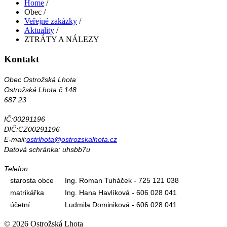
Home
/
Obec
/
Veřejné zakázky
/
Aktuality
/
ZTRÁTY A NÁLEZY
Kontakt
Obec Ostrožská Lhota
Ostrožská Lhota č.148
687 23
IČ:00291196
DIČ:CZ00291196
E-mail:
ostrlhota@ostrozskalhota.cz
Datová schránka: uhsbb7u
Telefon:
starosta obce
Ing. Roman Tuháček - 725 121 038
matrikářka
Ing. Hana Havlíková - 606 028 041
účetní
Ludmila Dominiková - 606 028 041
© 2026 Ostrožská Lhota