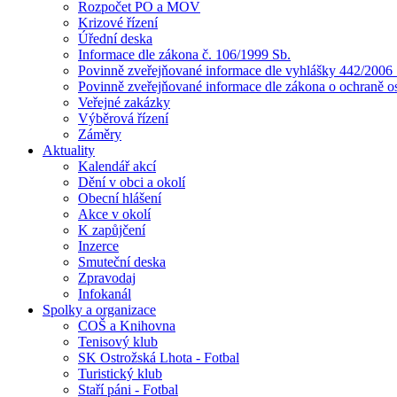
Rozpočet PO a MOV
Krizové řízení
Úřední deska
Informace dle zákona č. 106/1999 Sb.
Povinně zveřejňované informace dle vyhlášky 442/2006 
Povinně zveřejňované informace dle zákona o ochraně o
Veřejné zakázky
Výběrová řízení
Záměry
Aktuality
Kalendář akcí
Dění v obci a okolí
Obecní hlášení
Akce v okolí
K zapůjčení
Inzerce
Smuteční deska
Zpravodaj
Infokanál
Spolky a organizace
COŠ a Knihovna
Tenisový klub
SK Ostrožská Lhota - Fotbal
Turistický klub
Staří páni - Fotbal