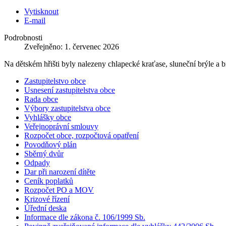
Vytisknout
E-mail
Podrobnosti
Zveřejněno: 1. červenec 2026
Na dětském hřišti byly nalezeny chlapecké kraťase, sluneční brýle a 
Zastupitelstvo obce
Usnesení zastupitelstva obce
Rada obce
Výbory zastupitelstva obce
Vyhlášky obce
Veřejnoprávní smlouvy
Rozpočet obce, rozpočtová opatření
Povodňový plán
Sběrný dvůr
Odpady
Dar při narození dítěte
Ceník poplatků
Rozpočet PO a MOV
Krizové řízení
Úřední deska
Informace dle zákona č. 106/1999 Sb.