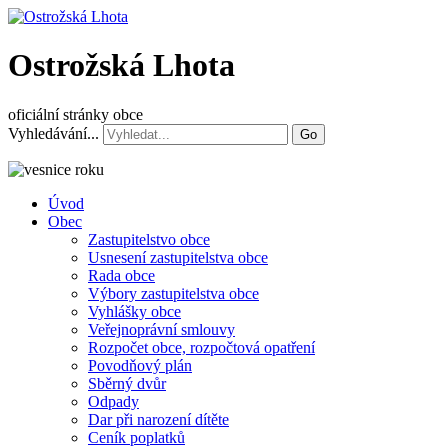
Ostrožská Lhota
oficiální stránky obce
Vyhledávání...
Go
Úvod
Obec
Zastupitelstvo obce
Usnesení zastupitelstva obce
Rada obce
Výbory zastupitelstva obce
Vyhlášky obce
Veřejnoprávní smlouvy
Rozpočet obce, rozpočtová opatření
Povodňový plán
Sběrný dvůr
Odpady
Dar při narození dítěte
Ceník poplatků