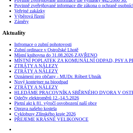
Povinně zveřejňované informace dle vyhlášky 442/2006 Sb.
Povinně zveřejňované informace dle zákona o ochraně osobníc
Veřejné zakázky
Výběrová řízení
Záměry
Aktuality
Infromace o zubní pohotovosti
Zubní ordinace v Ostrožské Lhotě
Místní knihovna do 31.08.2026 ZAVŘENO
MÍSTNÍ POPLATEK ZA KOMUNÁLNÍ ODPAD, PSY A
ZTRÁTY A NÁLEZY
ZTRÁTY A NÁLEZY
Oznámení pro občany - MUDr. Róbert Uhnák
Nový kontejner na bioodpad
ZTRÁTY A NÁLEZY
HLEDÁME PRACOVNÍKA SBĚRNÉHO DVORA V OST
Odečty elektroměrů 12.-14.5.2026
Pietní akt k 81. výročí osvobození naší obce
Oprava našeho kostela
Cyklobusy Zlínského kraje 2026
PŘEJEME KRÁSNÉ VELIKONOCE