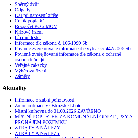
Sběrný dvůr
Odpady
Dar při narození dítěte
Ceník poplatků
Rozpočet PO a MOV
Krizové řízení
Úřední deska
Informace dle zákona č. 106/1999 Sb.
Povinně zveřejňované informace dle vyhlášky 442/2006 Sb.
Povinně zveřejňované informace dle zákona o ochraně
osobních údajů
Veřejné zakázky
Výběrová řízení
Záměry
Aktuality
Infromace o zubní pohotovosti
Zubní ordinace v Ostrožské Lhotě
Místní knihovna do 31.08.2026 ZAVŘENO
MÍSTNÍ POPLATEK ZA KOMUNÁLNÍ ODPAD, PSY A
PRONÁJEM POZEMKU
ZTRÁTY A NÁLEZY
ZTRÁTY A NÁLEZY