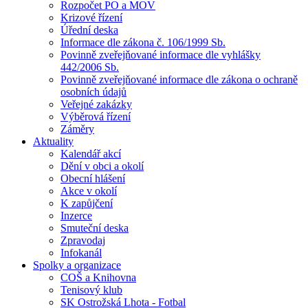
Rozpočet PO a MOV
Krizové řízení
Úřední deska
Informace dle zákona č. 106/1999 Sb.
Povinně zveřejňované informace dle vyhlášky
442/2006 Sb.
Povinně zveřejňované informace dle zákona o ochraně
osobních údajů
Veřejné zakázky
Výběrová řízení
Záměry
Aktuality
Kalendář akcí
Dění v obci a okolí
Obecní hlášení
Akce v okolí
K zapůjčení
Inzerce
Smuteční deska
Zpravodaj
Infokanál
Spolky a organizace
COŠ a Knihovna
Tenisový klub
SK Ostrožská Lhota - Fotbal