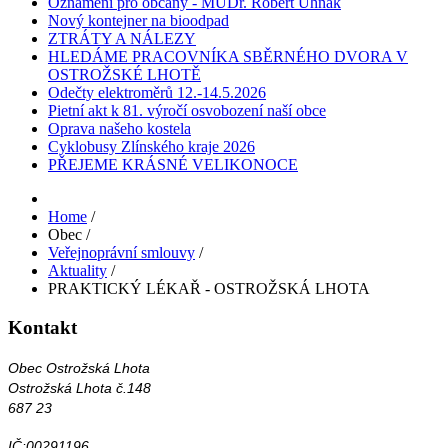
Oznámení pro občany - MUDr. Róbert Uhnák
Nový kontejner na bioodpad
ZTRÁTY A NÁLEZY
HLEDÁME PRACOVNÍKA SBĚRNÉHO DVORA V
OSTROŽSKÉ LHOTĚ
Odečty elektroměrů 12.-14.5.2026
Pietní akt k 81. výročí osvobození naší obce
Oprava našeho kostela
Cyklobusy Zlínského kraje 2026
PŘEJEME KRÁSNÉ VELIKONOCE
Home
/
Obec
/
Veřejnoprávní smlouvy
/
Aktuality
/
PRAKTICKÝ LÉKAŘ - OSTROŽSKÁ LHOTA
Kontakt
Obec Ostrožská Lhota
Ostrožská Lhota č.148
687 23
IČ:00291196