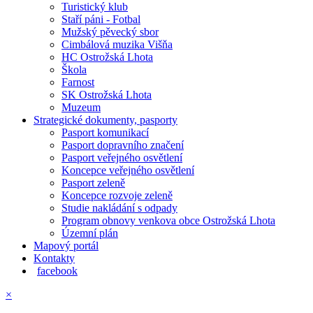
Turistický klub
Staří páni - Fotbal
Mužský pěvecký sbor
Cimbálová muzika Višňa
HC Ostrožská Lhota
Škola
Farnost
SK Ostrožská Lhota
Muzeum
Strategické dokumenty, pasporty
Pasport komunikací
Pasport dopravního značení
Pasport veřejného osvětlení
Koncepce veřejného osvětlení
Pasport zeleně
Koncepce rozvoje zeleně
Studie nakládání s odpady
Program obnovy venkova obce Ostrožská Lhota
Územní plán
Mapový portál
Kontakty
facebook
×