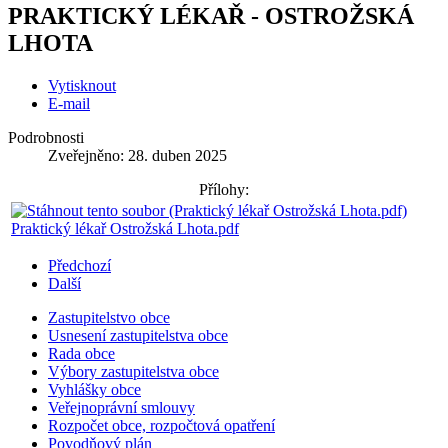
PRAKTICKÝ LÉKAŘ - OSTROŽSKÁ
LHOTA
Vytisknout
E-mail
Podrobnosti
Zveřejněno: 28. duben 2025
Přílohy:
Praktický lékař Ostrožská Lhota.pdf
Předchozí
Další
Zastupitelstvo obce
Usnesení zastupitelstva obce
Rada obce
Výbory zastupitelstva obce
Vyhlášky obce
Veřejnoprávní smlouvy
Rozpočet obce, rozpočtová opatření
Povodňový plán