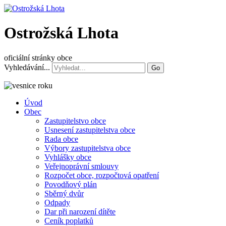
Ostrožská Lhota
oficiální stránky obce
Vyhledávání...
Go
Úvod
Obec
Zastupitelstvo obce
Usnesení zastupitelstva obce
Rada obce
Výbory zastupitelstva obce
Vyhlášky obce
Veřejnoprávní smlouvy
Rozpočet obce, rozpočtová opatření
Povodňový plán
Sběrný dvůr
Odpady
Dar při narození dítěte
Ceník poplatků