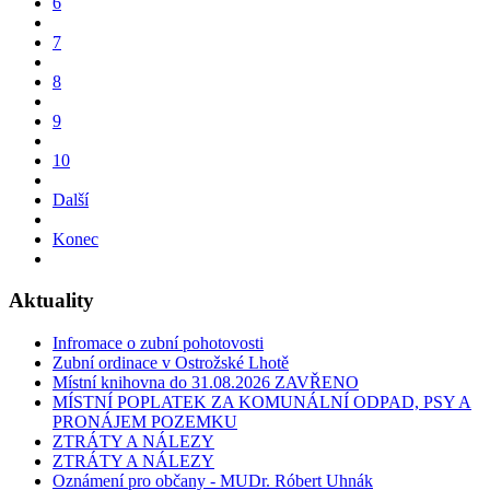
6
7
8
9
10
Další
Konec
Aktuality
Infromace o zubní pohotovosti
Zubní ordinace v Ostrožské Lhotě
Místní knihovna do 31.08.2026 ZAVŘENO
MÍSTNÍ POPLATEK ZA KOMUNÁLNÍ ODPAD, PSY A
PRONÁJEM POZEMKU
ZTRÁTY A NÁLEZY
ZTRÁTY A NÁLEZY
Oznámení pro občany - MUDr. Róbert Uhnák