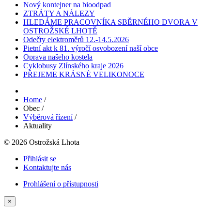
Nový kontejner na bioodpad
ZTRÁTY A NÁLEZY
HLEDÁME PRACOVNÍKA SBĚRNÉHO DVORA V
OSTROŽSKÉ LHOTĚ
Odečty elektroměrů 12.-14.5.2026
Pietní akt k 81. výročí osvobození naší obce
Oprava našeho kostela
Cyklobusy Zlínského kraje 2026
PŘEJEME KRÁSNÉ VELIKONOCE
Home
/
Obec
/
Výběrová řízení
/
Aktuality
© 2026 Ostrožská Lhota
Přihlásit se
Kontaktujte nás
Prohlášení o přístupnosti
×