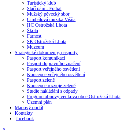
Turistický klub
Staří páni - Fotbal
Mužský pěvecký sbor
Cimbálová muzika Višňa
HC Ostrožská Lhota
Škola
Farnost
SK Ostrožská Lhota
Muzeum
Strategické dokumenty, pasporty
Pasport komunikací
Pasport dopravního značení
Pasport veřejného osvětlení
Koncepce veřejného osvětlení
Pasport zeleně
Koncepce rozvoje zeleně
Studie nakládání s odpady
Program obnovy venkova obce Ostrožská Lhota
Územní plán
Mapový portál
Kontakty
facebook
×