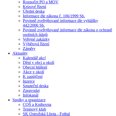
Rozpočet PO a MOV
Krizové řízení
Úřední deska
Informace dle zákona č. 106/1999 Sb.
Povinně zveřejňované informace dle vyhlášky
442/2006 Sb.
Povinně zveřejňované informace dle zákona o ochraně
osobních údajů
Veřejné zakázky
Výběrová řízení
Záměry
Aktuality
Kalendář akcí
Dění v obci a okolí
Obecní hlášení
Akce v okolí
K zapůjčení
Inzerce
Smuteční deska
Zpravodaj
Infokanál
Spolky a organizace
COŠ a Knihovna
Tenisový klub
SK Ostrožská Lhota - Fotbal