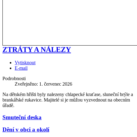
ZTRÁTY A NÁLEZY
Vytisknout
E-mail
Podrobnosti
Zveřejněno: 1. červenec 2026
Na dětském hřišti byly nalezeny chlapecké kraťase, sluneční brýle a
brankářské rukavice. Majitelé si je můžou vyzvednout na obecním
úřadě.
Smuteční deska
Dění v obci a okolí