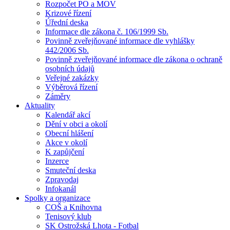
Rozpočet PO a MOV
Krizové řízení
Úřední deska
Informace dle zákona č. 106/1999 Sb.
Povinně zveřejňované informace dle vyhlášky
442/2006 Sb.
Povinně zveřejňované informace dle zákona o ochraně
osobních údajů
Veřejné zakázky
Výběrová řízení
Záměry
Aktuality
Kalendář akcí
Dění v obci a okolí
Obecní hlášení
Akce v okolí
K zapůjčení
Inzerce
Smuteční deska
Zpravodaj
Infokanál
Spolky a organizace
COŠ a Knihovna
Tenisový klub
SK Ostrožská Lhota - Fotbal