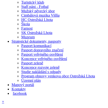
Turistický klub
Staří páni - Fotbal
Mužský pěvecký sbor
Cimbálová muzika Višňa
HC Ostrožská Lhota
Škola
Farnost
SK Ostrožská Lhota
Muzeum
Strategické dokumenty, pasporty
Pasport komunikací
Pasport dopravního značení
Pasport veřejného osvětlení
Koncepce veřejného osvětlení
Pasport zeleně
Koncepce rozvoje zeleně
Studie nakládání s odpady
Program obnovy venkova obce Ostrožská Lhota
Územní plán
Mapový portál
Kontakty
facebook
×