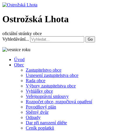
Ostrožská Lhota
oficiální stránky obce
Vyhledávání...
Go
Úvod
Obec
Zastupitelstvo obce
Usnesení zastupitelstva obce
Rada obce
Výbory zastupitelstva obce
Vyhlášky obce
Veřejnoprávní smlouvy
Rozpočet obce, rozpočtová opatření
Povodňový plán
Sběrný dvůr
Odpady
Dar při narození dítěte
Ceník poplatků