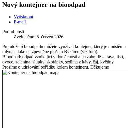
Nový kontejner na bioodpad
Vytisknout
E-mail
Podrobnosti
Zveřejněno: 5. červen 2026
Pro uložení bioodpadu můžete využívat kontejner, který je umístěn u
mlýna a také na zpevněné ploše u Býkáren (viz foto).
Bioodpad: odpad vznikající v domácnosti a na zahradě – tráva, listí,
ovoce, zelenina, slupky, skořápky, sedlina z kávy, čaj, květiny.
Prosíme o udržování pořádku kolem kontejneru. Děkujeme