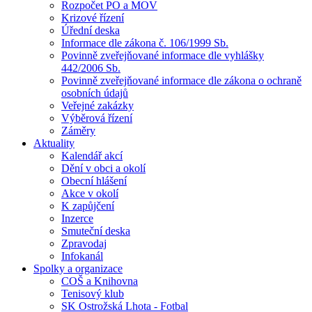
Rozpočet PO a MOV
Krizové řízení
Úřední deska
Informace dle zákona č. 106/1999 Sb.
Povinně zveřejňované informace dle vyhlášky
442/2006 Sb.
Povinně zveřejňované informace dle zákona o ochraně
osobních údajů
Veřejné zakázky
Výběrová řízení
Záměry
Aktuality
Kalendář akcí
Dění v obci a okolí
Obecní hlášení
Akce v okolí
K zapůjčení
Inzerce
Smuteční deska
Zpravodaj
Infokanál
Spolky a organizace
COŠ a Knihovna
Tenisový klub
SK Ostrožská Lhota - Fotbal