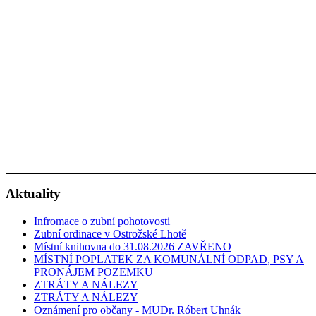
Aktuality
Infromace o zubní pohotovosti
Zubní ordinace v Ostrožské Lhotě
Místní knihovna do 31.08.2026 ZAVŘENO
MÍSTNÍ POPLATEK ZA KOMUNÁLNÍ ODPAD, PSY A
PRONÁJEM POZEMKU
ZTRÁTY A NÁLEZY
ZTRÁTY A NÁLEZY
Oznámení pro občany - MUDr. Róbert Uhnák