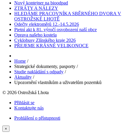
Nový kontejner na bioodpad
ZTRÁTY A NÁLEZY
HLEDÁME PRACOVNÍKA SBĚRNÉHO DVORA V
OSTROŽSKÉ LHOTĚ
Odečty elektroměrů 12.-14.5.2026
Pietní akt k 81. výročí osvobození naší obce
Oprava našeho kostela
Cyklobusy Zlínského kraje 2026
PŘEJEME KRÁSNÉ VELIKONOCE
Home
/
Strategické dokumenty, pasporty
/
Studie nakládání s odpady
/
Aktuality
/
Upozornění vlastníkům a uživatelům pozemků
© 2026 Ostrožská Lhota
Přihlásit se
Kontaktujte nás
Prohlášení o přístupnosti
×