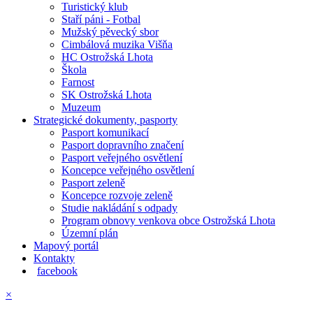
Turistický klub
Staří páni - Fotbal
Mužský pěvecký sbor
Cimbálová muzika Višňa
HC Ostrožská Lhota
Škola
Farnost
SK Ostrožská Lhota
Muzeum
Strategické dokumenty, pasporty
Pasport komunikací
Pasport dopravního značení
Pasport veřejného osvětlení
Koncepce veřejného osvětlení
Pasport zeleně
Koncepce rozvoje zeleně
Studie nakládání s odpady
Program obnovy venkova obce Ostrožská Lhota
Územní plán
Mapový portál
Kontakty
facebook
×