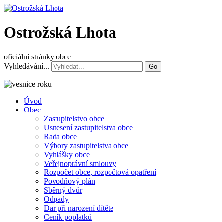
Ostrožská Lhota
oficiální stránky obce
Vyhledávání...
Go
Úvod
Obec
Zastupitelstvo obce
Usnesení zastupitelstva obce
Rada obce
Výbory zastupitelstva obce
Vyhlášky obce
Veřejnoprávní smlouvy
Rozpočet obce, rozpočtová opatření
Povodňový plán
Sběrný dvůr
Odpady
Dar při narození dítěte
Ceník poplatků