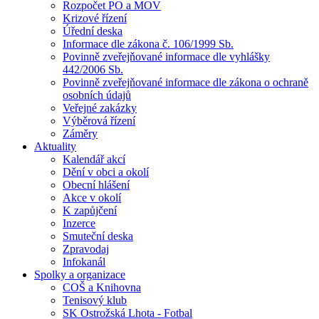
Rozpočet PO a MOV
Krizové řízení
Úřední deska
Informace dle zákona č. 106/1999 Sb.
Povinně zveřejňované informace dle vyhlášky
442/2006 Sb.
Povinně zveřejňované informace dle zákona o ochraně
osobních údajů
Veřejné zakázky
Výběrová řízení
Záměry
Aktuality
Kalendář akcí
Dění v obci a okolí
Obecní hlášení
Akce v okolí
K zapůjčení
Inzerce
Smuteční deska
Zpravodaj
Infokanál
Spolky a organizace
COŠ a Knihovna
Tenisový klub
SK Ostrožská Lhota - Fotbal