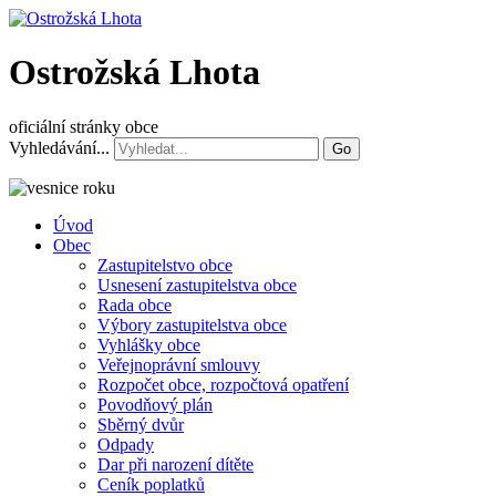
Ostrožská Lhota
oficiální stránky obce
Vyhledávání...
Go
Úvod
Obec
Zastupitelstvo obce
Usnesení zastupitelstva obce
Rada obce
Výbory zastupitelstva obce
Vyhlášky obce
Veřejnoprávní smlouvy
Rozpočet obce, rozpočtová opatření
Povodňový plán
Sběrný dvůr
Odpady
Dar při narození dítěte
Ceník poplatků