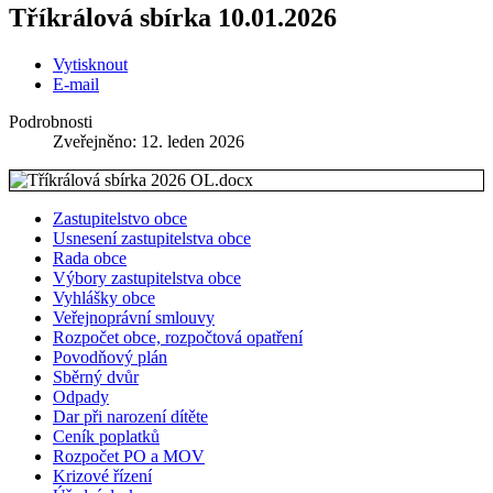
Tříkrálová sbírka 10.01.2026
Vytisknout
E-mail
Podrobnosti
Zveřejněno: 12. leden 2026
Zastupitelstvo obce
Usnesení zastupitelstva obce
Rada obce
Výbory zastupitelstva obce
Vyhlášky obce
Veřejnoprávní smlouvy
Rozpočet obce, rozpočtová opatření
Povodňový plán
Sběrný dvůr
Odpady
Dar při narození dítěte
Ceník poplatků
Rozpočet PO a MOV
Krizové řízení