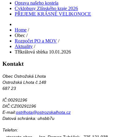
Oprava našeho kostela
Cyklobusy Zlínského kraje 2026
PŘEJEME KRÁSNÉ VELIKONOCE
Home
/
Obec
/
Rozpočet PO a MOV
/
Aktuality
/
Tříkrálová sbírka 10.01.2026
Kontakt
Obec Ostrožská Lhota
Ostrožská Lhota č.148
687 23
IČ:00291196
DIČ:CZ00291196
E-mail:
ostrlhota@ostrozskalhota.cz
Datová schránka: uhsbb7u
Telefon:
starosta obce
Ing. Roman Tuháček - 725 121 038