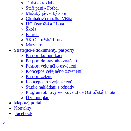
Turistický klub
Staří páni - Fotbal
Mužský pěvecký sbor
Cimbálová muzika Višňa
HC Ostrožská Lhota
Škola
Farnost
SK Ostrožská Lhota
Muzeum
Strategické dokumenty, pasporty
Pasport komunikací
Pasport dopravního značení
Pasport veřejného osvětlení
Koncepce veřejného osvětlení
Pasport zeleně
Koncepce rozvoje zeleně
Studie nakládání s odpady
Program obnovy venkova obce Ostrožská Lhota
Územní plán
Mapový portál
Kontakty
facebook
×