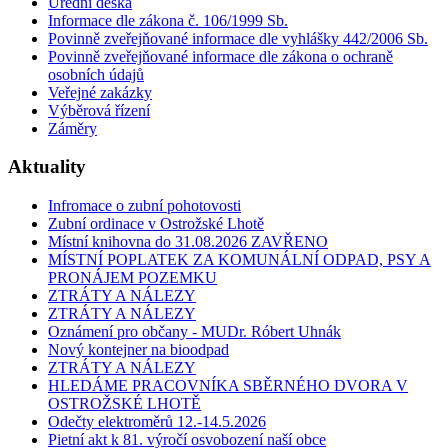
Úřední deska
Informace dle zákona č. 106/1999 Sb.
Povinně zveřejňované informace dle vyhlášky 442/2006 Sb.
Povinně zveřejňované informace dle zákona o ochraně
osobních údajů
Veřejné zakázky
Výběrová řízení
Záměry
Aktuality
Infromace o zubní pohotovosti
Zubní ordinace v Ostrožské Lhotě
Místní knihovna do 31.08.2026 ZAVŘENO
MÍSTNÍ POPLATEK ZA KOMUNÁLNÍ ODPAD, PSY A
PRONÁJEM POZEMKU
ZTRÁTY A NÁLEZY
ZTRÁTY A NÁLEZY
Oznámení pro občany - MUDr. Róbert Uhnák
Nový kontejner na bioodpad
ZTRÁTY A NÁLEZY
HLEDÁME PRACOVNÍKA SBĚRNÉHO DVORA V
OSTROŽSKÉ LHOTĚ
Odečty elektroměrů 12.-14.5.2026
Pietní akt k 81. výročí osvobození naší obce