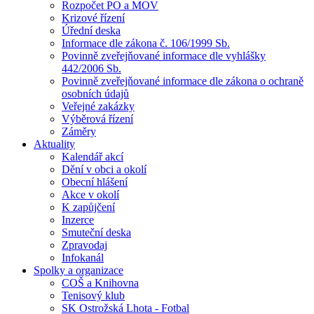
Rozpočet PO a MOV
Krizové řízení
Úřední deska
Informace dle zákona č. 106/1999 Sb.
Povinně zveřejňované informace dle vyhlášky
442/2006 Sb.
Povinně zveřejňované informace dle zákona o ochraně
osobních údajů
Veřejné zakázky
Výběrová řízení
Záměry
Aktuality
Kalendář akcí
Dění v obci a okolí
Obecní hlášení
Akce v okolí
K zapůjčení
Inzerce
Smuteční deska
Zpravodaj
Infokanál
Spolky a organizace
COŠ a Knihovna
Tenisový klub
SK Ostrožská Lhota - Fotbal