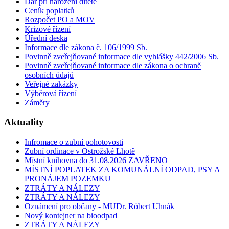
Dar při narození dítěte
Ceník poplatků
Rozpočet PO a MOV
Krizové řízení
Úřední deska
Informace dle zákona č. 106/1999 Sb.
Povinně zveřejňované informace dle vyhlášky 442/2006 Sb.
Povinně zveřejňované informace dle zákona o ochraně
osobních údajů
Veřejné zakázky
Výběrová řízení
Záměry
Aktuality
Infromace o zubní pohotovosti
Zubní ordinace v Ostrožské Lhotě
Místní knihovna do 31.08.2026 ZAVŘENO
MÍSTNÍ POPLATEK ZA KOMUNÁLNÍ ODPAD, PSY A
PRONÁJEM POZEMKU
ZTRÁTY A NÁLEZY
ZTRÁTY A NÁLEZY
Oznámení pro občany - MUDr. Róbert Uhnák
Nový kontejner na bioodpad
ZTRÁTY A NÁLEZY