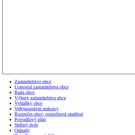
Zastupitelstvo obce
Usnesení zastupitelstva obce
Rada obce
Výbory zastupitelstva obce
Vyhlášky obce
Veřejnoprávní smlouvy
Rozpočet obce, rozpočtová opatření
Povodňový plán
Sběrný dvůr
Odpady