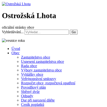
Ostrožská Lhota
oficiální stránky obce
Vyhledávání...
Go
Úvod
Obec
Zastupitelstvo obce
Usnesení zastupitelstva obce
Rada obce
Výbory zastupitelstva obce
Vyhlášky obce
Veřejnoprávní smlouvy
Rozpočet obce, rozpočtová opatření
Povodňový plán
Sběrný dvůr
Odpady
Dar při narození dítěte
Ceník poplatků