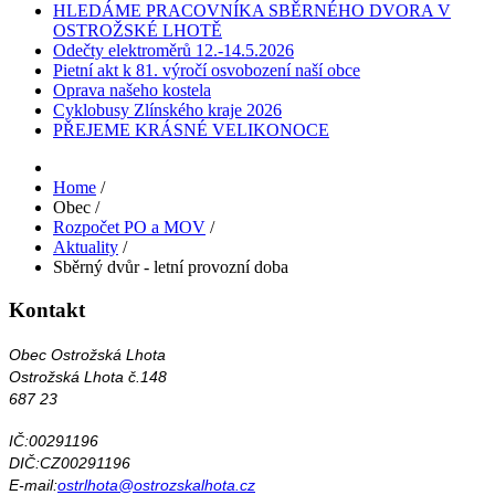
HLEDÁME PRACOVNÍKA SBĚRNÉHO DVORA V
OSTROŽSKÉ LHOTĚ
Odečty elektroměrů 12.-14.5.2026
Pietní akt k 81. výročí osvobození naší obce
Oprava našeho kostela
Cyklobusy Zlínského kraje 2026
PŘEJEME KRÁSNÉ VELIKONOCE
Home
/
Obec
/
Rozpočet PO a MOV
/
Aktuality
/
Sběrný dvůr - letní provozní doba
Kontakt
Obec Ostrožská Lhota
Ostrožská Lhota č.148
687 23
IČ:00291196
DIČ:CZ00291196
E-mail:
ostrlhota@ostrozskalhota.cz