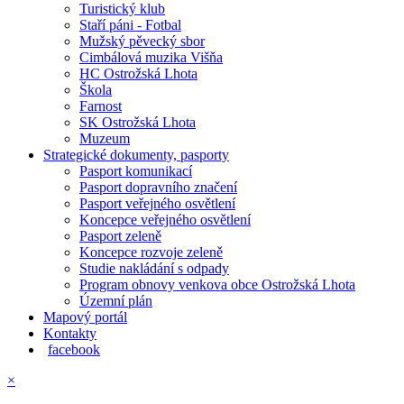
Turistický klub
Staří páni - Fotbal
Mužský pěvecký sbor
Cimbálová muzika Višňa
HC Ostrožská Lhota
Škola
Farnost
SK Ostrožská Lhota
Muzeum
Strategické dokumenty, pasporty
Pasport komunikací
Pasport dopravního značení
Pasport veřejného osvětlení
Koncepce veřejného osvětlení
Pasport zeleně
Koncepce rozvoje zeleně
Studie nakládání s odpady
Program obnovy venkova obce Ostrožská Lhota
Územní plán
Mapový portál
Kontakty
facebook
×