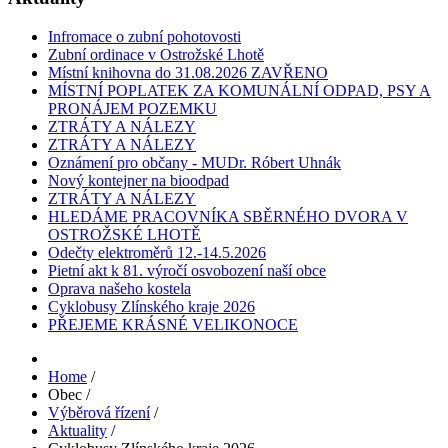
Infromace o zubní pohotovosti
Zubní ordinace v Ostrožské Lhotě
Místní knihovna do 31.08.2026 ZAVŘENO
MÍSTNÍ POPLATEK ZA KOMUNÁLNÍ ODPAD, PSY A
PRONÁJEM POZEMKU
ZTRÁTY A NÁLEZY
ZTRÁTY A NÁLEZY
Oznámení pro občany - MUDr. Róbert Uhnák
Nový kontejner na bioodpad
ZTRÁTY A NÁLEZY
HLEDÁME PRACOVNÍKA SBĚRNÉHO DVORA V
OSTROŽSKÉ LHOTĚ
Odečty elektroměrů 12.-14.5.2026
Pietní akt k 81. výročí osvobození naší obce
Oprava našeho kostela
Cyklobusy Zlínského kraje 2026
PŘEJEME KRÁSNÉ VELIKONOCE
Home
/
Obec
/
Výběrová řízení
/
Aktuality
/