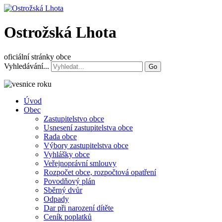
Ostrožská Lhota
oficiální stránky obce
Vyhledávání...
Go
Úvod
Obec
Zastupitelstvo obce
Usnesení zastupitelstva obce
Rada obce
Výbory zastupitelstva obce
Vyhlášky obce
Veřejnoprávní smlouvy
Rozpočet obce, rozpočtová opatření
Povodňový plán
Sběrný dvůr
Odpady
Dar při narození dítěte
Ceník poplatků