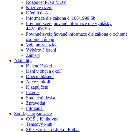
Rozpočet PO a MOV
Krizové řízení
Úřední deska
Informace dle zákona č. 106/1999 Sb.
Povinně zveřejňované informace dle vyhlášky
442/2006 Sb.
Povinně zveřejňované informace dle zákona o ochraně
osobních údajů
Veřejné zakázky
Výběrová řízení
Záměry
Aktuality
Kalendář akcí
Dění v obci a okolí
Obecní hlášení
Akce v okolí
K zapůjčení
Inzerce
Smuteční deska
Zpravodaj
Infokanál
Spolky a organizace
COŠ a Knihovna
Tenisový klub
SK Ostrožská Lhota - Fotbal