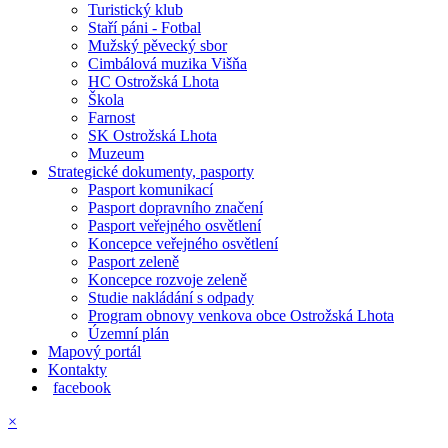
Turistický klub
Staří páni - Fotbal
Mužský pěvecký sbor
Cimbálová muzika Višňa
HC Ostrožská Lhota
Škola
Farnost
SK Ostrožská Lhota
Muzeum
Strategické dokumenty, pasporty
Pasport komunikací
Pasport dopravního značení
Pasport veřejného osvětlení
Koncepce veřejného osvětlení
Pasport zeleně
Koncepce rozvoje zeleně
Studie nakládání s odpady
Program obnovy venkova obce Ostrožská Lhota
Územní plán
Mapový portál
Kontakty
facebook
×